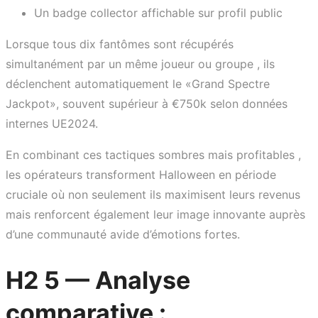
Un badge collector affichable sur profil public
Lorsque tous dix fantômes sont récupérés
simultanément par un même joueur ou groupe , ils
déclenchent automatiquement le «Grand Spectre
Jackpot», souvent supérieur à €750k selon données
internes UE2024.
En combinant ces tactiques sombres mais profitables ,
les opérateurs transforment Halloween en période
cruciale où non seulement ils maximisent leurs revenus
mais renforcent également leur image innovante auprès
d’une communauté avide d’émotions fortes.
H2 5 — Analyse
comparative :