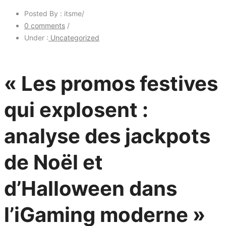
Posted By : itsme
/
0 comments
/
Under :
Uncategorized
« Les promos festives
qui explosent :
analyse des jackpots
de Noël et
d’Halloween dans
l’iGaming moderne »