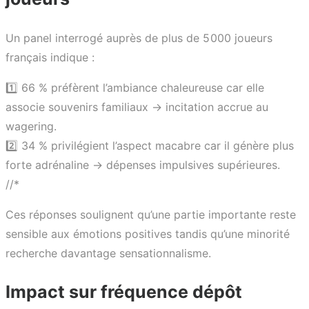
Un panel interrogé auprès de plus de 5 000 joueurs
français indique :
1️⃣ 66 % préfèrent l’ambiance chaleureuse car elle
associe souvenirs familiaux → incitation accrue au
wagering.
2️⃣ 34 % privilégient l’aspect macabre car il génère plus
forte adrénaline → dépenses impulsives supérieures.
//*
Ces réponses soulignent qu’une partie importante reste
sensible aux émotions positives tandis qu’une minorité
recherche davantage sensationnalisme.
Impact sur fréquence dépôt