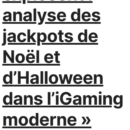
analyse des
jackpots de
Noël et
d’Halloween
dans l’iGaming
moderne »