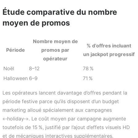
Étude comparative du nombre
moyen de promos
Nombre moyen de
% d’offres incluant
Période
promos par
un jackpot progressif
opérateur
Noël
8–12
78 %
Halloween
6–9
71 %
Les opérateurs lancent davantage d’offres pendant la
période festive parce qu’ils disposent d’un budget
marketing alloué spécialement aux campagnes
«‑holiday‑». Le coût moyen par campagne augmente
toutefois de 15 %, justifié par l’ajout d’effets visuels HD
et de mécaniques interactives supplémentaires.