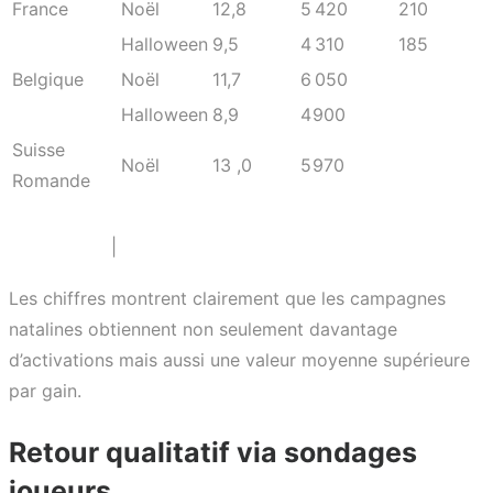
France
Noël
12,8
5 420
210
Halloween
9,5
4 310
185
Belgique
Noël
11,7
6 050
Halloween
8,9
4 900
Suisse
Noël
13 ,0
5 970
Romande
|
Les chiffres montrent clairement que les campagnes
natalines obtiennent non seulement davantage
d’activations mais aussi une valeur moyenne supérieure
par gain.
Retour qualitatif via sondages
joueurs