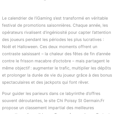
Le calendrier de l’iGaming s’est transformé en véritable
festival de promotions saisonnières. Chaque année, les
opérateurs rivalisent d’ingéniosité pour capter l’attention
des joueurs pendant les périodes les plus lucratives :
Noël et Halloween. Ces deux moments offrent un
contraste saisissant – la chaleur des fêtes de fin d’année
contre le frisson macabre d’octobre – mais partagent le
même objectif : augmenter le trafic, multiplier les dépôts
et prolonger la durée de vie du joueur grâce à des bonus
spectaculaires et des jackpots qui font rêver.
Pour guider les parieurs dans ce labyrinthe d’offres
souvent déroutantes, le site Chi Poissy St Germain.Fr
propose un classement impartial des meilleures