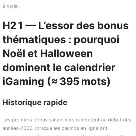
à venir.
H2 1 — L’essor des bonus
thématiques : pourquoi
Noël et Halloween
dominent le calendrier
iGaming (≈ 395 mots)
Historique rapide
Les premiers bonus saisonniers remontent au début des
années‑2000, lorsque les casinos en ligne ont