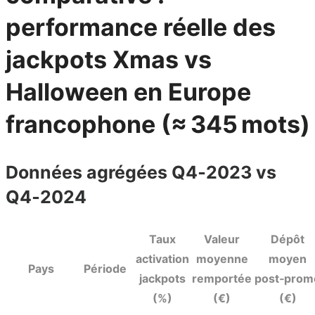
performance réelle des
jackpots Xmas vs
Halloween en Europe
francophone (≈ 345 mots)
Données agrégées Q4‑2023 vs
Q4‑2024
Taux
Valeur
Dépôt
activation
moyenne
moyen
Pays
Période
jackpots
remportée
post‑prom
(%)
(€)
(€)