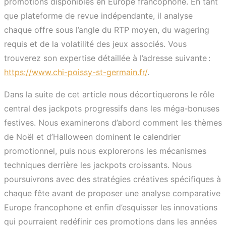
promotions disponibles en Europe francophone. En tant
que plateforme de revue indépendante, il analyse
chaque offre sous l’angle du RTP moyen, du wagering
requis et de la volatilité des jeux associés. Vous
trouverez son expertise détaillée à l’adresse suivante :
https://www.chi-poissy-st-germain.fr/
.
Dans la suite de cet article nous décortiquerons le rôle
central des jackpots progressifs dans les méga‑bonuses
festives. Nous examinerons d’abord comment les thèmes
de Noël et d’Halloween dominent le calendrier
promotionnel, puis nous explorerons les mécanismes
techniques derrière les jackpots croissants. Nous
poursuivrons avec des stratégies créatives spécifiques à
chaque fête avant de proposer une analyse comparative
Europe francophone et enfin d’esquisser les innovations
qui pourraient redéfinir ces promotions dans les années