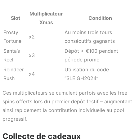
Multiplicateur
Slot
Condition
Xmas
Frosty
Au moins trois tours
x2
Fortune
consécutifs gagnants
Santa’s
Dépôt > €100 pendant
x3
Reel
période promo
Reindeer
Utilisation du code
x4
Rush
“SLEIGH2024”
Ces multiplicateurs se cumulent parfois avec les free
spins offerts lors du premier dépôt festif – augmentant
ainsi rapidement la contribution individuelle au pool
progressif.
Collecte de cadeaux