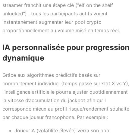
streamer franchit une étape clé (“elf on the shelf
unlocked”) , tous les participants actifs voient
instantanément augmenter leur pool crypto
proportionnellement au volume misé en temps réel.
IA personnalisée pour progression
dynamique
Grâce aux algorithmes prédictifs basés sur
comportement individuel (temps passé sur slot X vs Y),
l’intelligence artificielle pourra ajuster quotidiennement
la vitesse d’accumulation du jackpot afin qu’il
corresponde mieux au profil risque/rendement souhaité
par chaque joueur francophone. Par exemple :
Joueur A (volatilité élevée) verra son pool