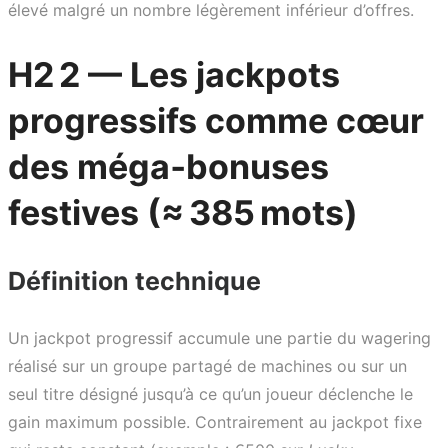
élevé malgré un nombre légèrement inférieur d’offres.
H2 2 — Les jackpots
progressifs comme cœur
des méga‑bonuses
festives (≈ 385 mots)
Définition technique
Un jackpot progressif accumule une partie du wagering
réalisé sur un groupe partagé de machines ou sur un
seul titre désigné jusqu’à ce qu’un joueur déclenche le
gain maximum possible. Contrairement au jackpot fixe