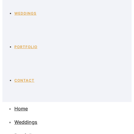
WEDDINGS
PORTFOLIO
CONTACT
Home
Weddings