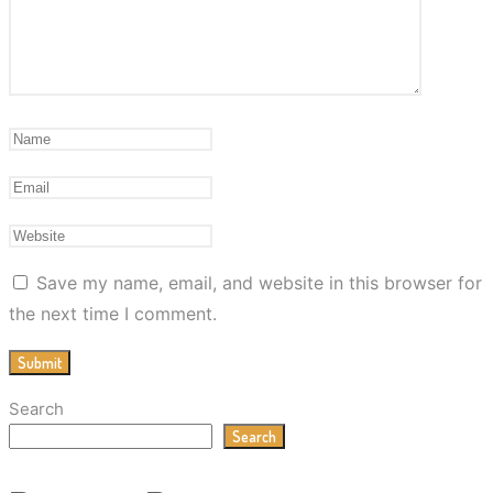
Save my name, email, and website in this browser for
the next time I comment.
Search
Search