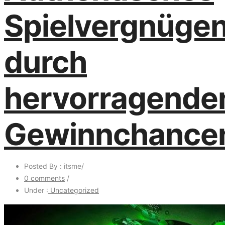
Spielvergnüge
durch
hervorragende
Gewinnchance
Posted By : itsme
/
0 comments
/
Under :
Uncategorized