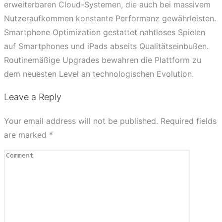
erweiterbaren Cloud-Systemen, die auch bei massivem
Nutzeraufkommen konstante Performanz gewährleisten.
Smartphone Optimization gestattet nahtloses Spielen
auf Smartphones und iPads abseits Qualitätseinbußen.
Routinemäßige Upgrades bewahren die Plattform zu
dem neuesten Level an technologischen Evolution.
Leave a Reply
Your email address will not be published.
Required fields
are marked
*