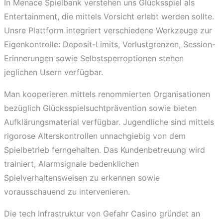
In Menace Spielbank verstehen uns Glücksspiel als
Entertainment, die mittels Vorsicht erlebt werden sollte.
Unsre Plattform integriert verschiedene Werkzeuge zur
Eigenkontrolle: Deposit-Limits, Verlustgrenzen, Session-
Erinnerungen sowie Selbstsperroptionen stehen
jeglichen Usern verfügbar.
Man kooperieren mittels renommierten Organisationen
bezüglich Glücksspielsuchtprävention sowie bieten
Aufklärungsmaterial verfügbar. Jugendliche sind mittels
rigorose Alterskontrollen unnachgiebig von dem
Spielbetrieb ferngehalten. Das Kundenbetreuung wird
trainiert, Alarmsignale bedenklichen
Spielverhaltensweisen zu erkennen sowie
vorausschauend zu intervenieren.
Die tech Infrastruktur von Gefahr Casino gründet an