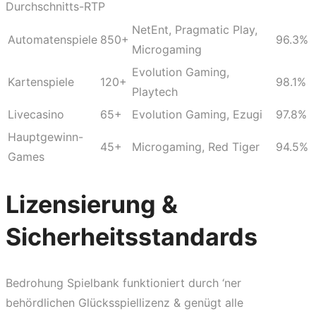
Durchschnitts-RTP
NetEnt, Pragmatic Play,
Automatenspiele
850+
96.3%
Microgaming
Evolution Gaming,
Kartenspiele
120+
98.1%
Playtech
Livecasino
65+
Evolution Gaming, Ezugi
97.8%
Hauptgewinn-
45+
Microgaming, Red Tiger
94.5%
Games
Lizensierung &
Sicherheitsstandards
Bedrohung Spielbank funktioniert durch ‘ner
behördlichen Glücksspiellizenz & genügt alle