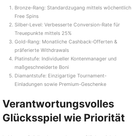
Bronze-Rang: Standardzugang mittels wöchentlich
Free Spins
Silber-Level: Verbesserte Conversion-Rate für
Treuepunkte mittels 25%
Gold-Rang: Monatliche Cashback-Offerten &
präferierte Withdrawals
Platinstufe: Individueller Kontenmanager und
maßgeschneiderte Boni
Diamantstufe: Einzigartige Tournament-
Einladungen sowie Premium-Geschenke
Verantwortungsvolles
Glücksspiel wie Priorität