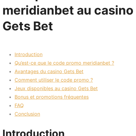
meridianbet au casino
Gets Bet
Introduction
Qu’est-ce que le code promo meridianbet ?
Avantages du casino Gets Bet
Comment utiliser le code promo ?
Jeux disponibles au casino Gets Bet
Bonus et promotions fréquentes
FAQ
Conclusion
Introduction