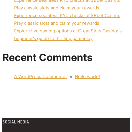
Experience seamless KYC checks at SBbet Casino:
Play classic slots and claim your rewards
Experience seamless KYC checks at SBbet Casino:
Play classic slots and claim your rewards
Explore live gaming options at Great Slots Casino: a
beginner’s guide to thrilling gameplay
Recent Comments
A WordPress Commenter
on
Hello world!
SOCIAL MEDIA