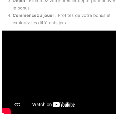
Dépôt :
Effectuez votre premier dépôt pour activer
le bonus.
Commencez à jouer :
Profitez de votre bonus et
explorez les différents jeux.