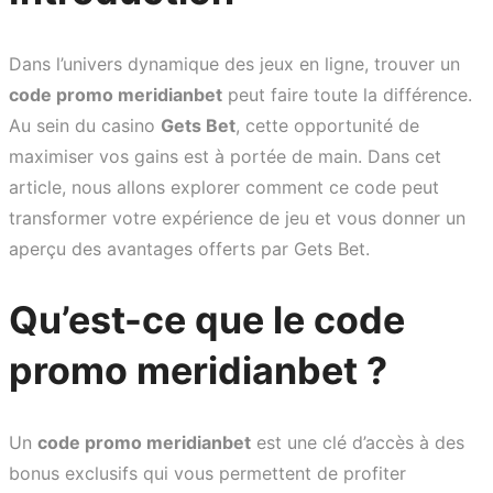
Dans l’univers dynamique des jeux en ligne, trouver un
code promo meridianbet
peut faire toute la différence.
Au sein du casino
Gets Bet
, cette opportunité de
maximiser vos gains est à portée de main. Dans cet
article, nous allons explorer comment ce code peut
transformer votre expérience de jeu et vous donner un
aperçu des avantages offerts par Gets Bet.
Qu’est-ce que le code
promo meridianbet ?
Un
code promo meridianbet
est une clé d’accès à des
bonus exclusifs qui vous permettent de profiter