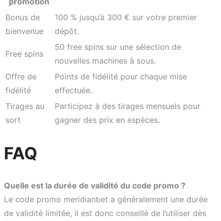
promotion
Bonus de
100 % jusqu’à 300 € sur votre premier
bienvenue
dépôt.
50 free spins sur une sélection de
Free spins
nouvelles machines à sous.
Offre de
Points de fidélité pour chaque mise
fidélité
effectuée.
Tirages au
Participez à des tirages mensuels pour
sort
gagner des prix en espèces.
FAQ
Quelle est la durée de validité du code promo ?
Le code promo meridianbet a généralement une durée
de validité limitée, il est donc conseillé de l’utiliser dès