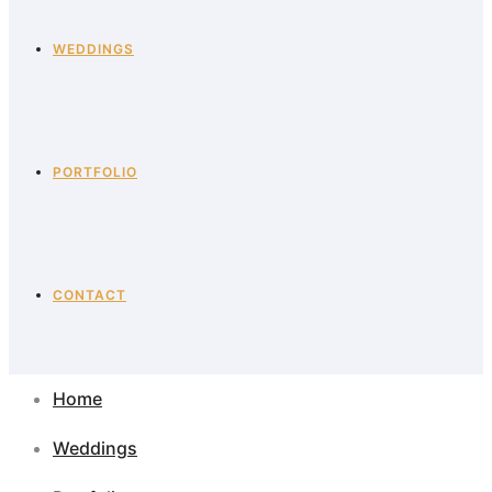
WEDDINGS
PORTFOLIO
CONTACT
Home
Weddings