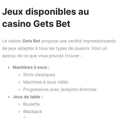
Jeux disponibles au
casino Gets Bet
Le casino
Gets Bet
propose une variété impressionnante
de jeux adaptés à tous les types de joueurs. Voici un
aperçu de ce que vous pouvez trouver :
Machines à sous :
Slots classiques
Machines à sous vidéo
Progressives avec jackpots énormes
Jeux de table :
Roulette
Blackjack