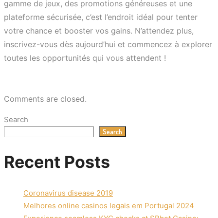
gamme de jeux, des promotions généreuses et une
plateforme sécurisée, c’est l’endroit idéal pour tenter
votre chance et booster vos gains. N’attendez plus,
inscrivez-vous dès aujourd’hui et commencez à explorer
toutes les opportunités qui vous attendent !
Comments are closed.
Search
Search
Recent Posts
Coronavirus disease 2019
Melhores online casinos legais em Portugal 2024