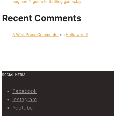
beginner’s guide to thrilling gameplay
Recent Comments
A WordPress Commenter
on
Hello world!
SOCIAL MEDIA
Facebook
Instagram
Youtube