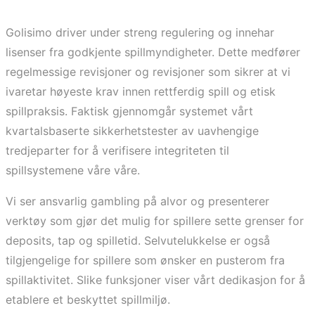
Golisimo driver under streng regulering og innehar
lisenser fra godkjente spillmyndigheter. Dette medfører
regelmessige revisjoner og revisjoner som sikrer at vi
ivaretar høyeste krav innen rettferdig spill og etisk
spillpraksis. Faktisk gjennomgår systemet vårt
kvartalsbaserte sikkerhetstester av uavhengige
tredjeparter for å verifisere integriteten til
spillsystemene våre våre.
Vi ser ansvarlig gambling på alvor og presenterer
verktøy som gjør det mulig for spillere sette grenser for
deposits, tap og spilletid. Selvutelukkelse er også
tilgjengelige for spillere som ønsker en pusterom fra
spillaktivitet. Slike funksjoner viser vårt dedikasjon for å
etablere et beskyttet spillmiljø.