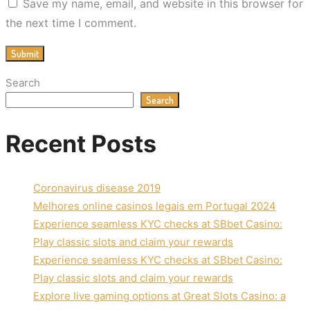
Save my name, email, and website in this browser for
the next time I comment.
Search
Search
Recent Posts
Coronavirus disease 2019
Melhores online casinos legais em Portugal 2024
Experience seamless KYC checks at SBbet Casino:
Play classic slots and claim your rewards
Experience seamless KYC checks at SBbet Casino:
Play classic slots and claim your rewards
Explore live gaming options at Great Slots Casino: a