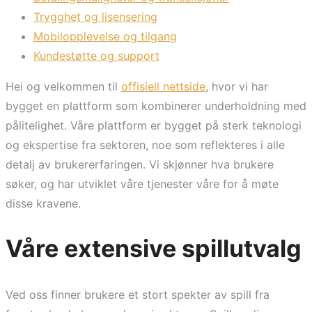
Trygghet og lisensering
Mobilopplevelse og tilgang
Kundestøtte og support
Hei og velkommen til
offisiell nettside
, hvor vi har
bygget en plattform som kombinerer underholdning med
pålitelighet. Våre plattform er bygget på sterk teknologi
og ekspertise fra sektoren, noe som reflekteres i alle
detalj av brukererfaringen. Vi skjønner hva brukere
søker, og har utviklet våre tjenester våre for å møte
disse kravene.
Våre extensive spillutvalg
Ved oss finner brukere et stort spekter av spill fra