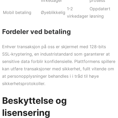
virkedager
prosess
1-2
Oppdatert
Mobil betaling
Øyeblikkelig
virkedager
løsning
Fordeler ved betaling
Enhver transaksjon på oss er skjermet med 128-bits
SSL-kryptering, en industristandard som garanterer at
sensitive data forblir konfidensielle. Plattformens spillere
kan utføre transaksjoner med sikkerhet, fullt vitende om
at personopplysninger behandles i i tråd til høye
sikkerhetsprotokoller.
Beskyttelse og
lisensering