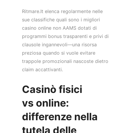
Ritmare.It elenca regolarmente nelle
sue classifiche quali sono i migliori
casino online non AAMS dotati di
programmi bonus trasparenti e privi di
clausole ingannevoli—una risorsa
preziosa quando si vuole evitare
trappole promozionali nascoste dietro
claim accattivanti.
Casinò fisici
vs online:
differenze nella
tutela delle