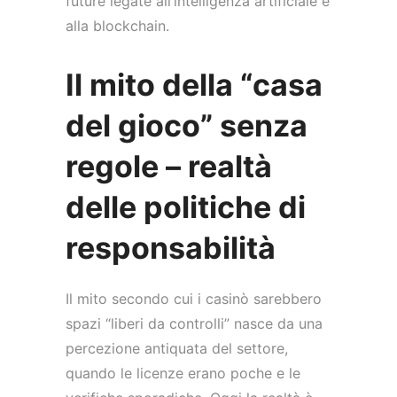
future legate all’intelligenza artificiale e
alla blockchain.
Il mito della “casa
del gioco” senza
regole – realtà
delle politiche di
responsabilità
Il mito secondo cui i casinò sarebbero
spazi “liberi da controlli” nasce da una
percezione antiquata del settore,
quando le licenze erano poche e le