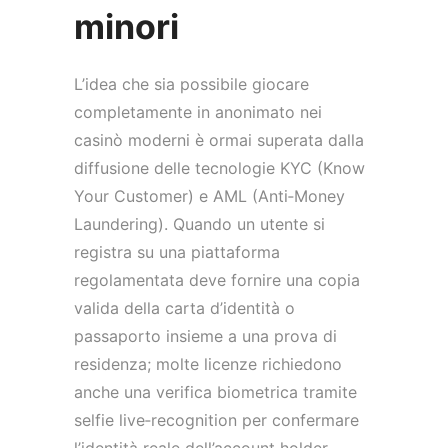
minori
L’idea che sia possibile giocare
completamente in anonimato nei
casinò moderni è ormai superata dalla
diffusione delle tecnologie KYC (Know
Your Customer) e AML (Anti‑Money
Laundering). Quando un utente si
registra su una piattaforma
regolamentata deve fornire una copia
valida della carta d’identità o
passaporto insieme a una prova di
residenza; molte licenze richiedono
anche una verifica biometrica tramite
selfie live‑recognition per confermare