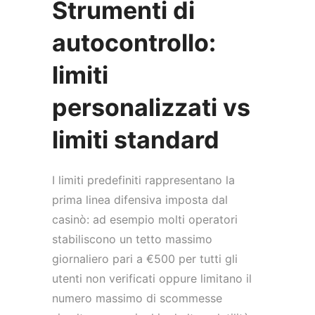
Strumenti di
autocontrollo:
limiti
personalizzati vs
limiti standard
I limiti predefiniti rappresentano la
prima linea difensiva imposta dal
casinò: ad esempio molti operatori
stabiliscono un tetto massimo
giornaliero pari a €500 per tutti gli
utenti non verificati oppure limitano il
numero massimo di scommesse