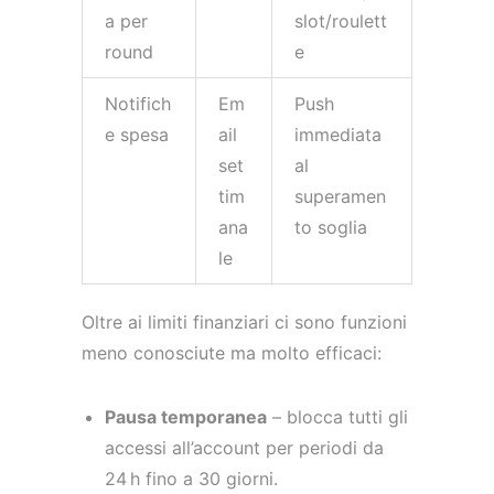
a per
slot/roulett
round
e
Notifich
Em
Push
e spesa
ail
immediata
set
al
tim
superamen
ana
to soglia
le
Oltre ai limiti finanziari ci sono funzioni
meno conosciute ma molto efficaci:
Pausa temporanea
– blocca tutti gli
accessi all’account per periodi da
24 h fino a 30 giorni.