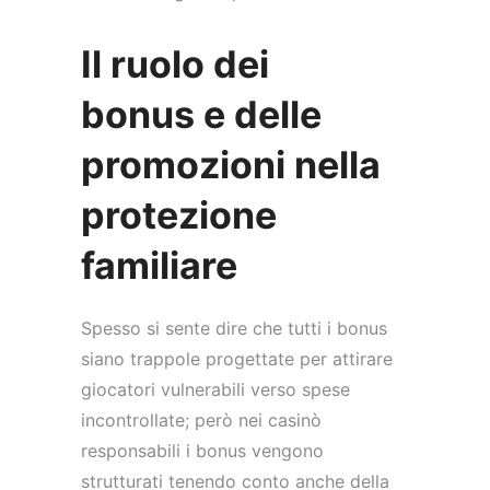
Il ruolo dei
bonus e delle
promozioni nella
protezione
familiare
Spesso si sente dire che tutti i bonus
siano trappole progettate per attirare
giocatori vulnerabili verso spese
incontrollate; però nei casinò
responsabili i bonus vengono
strutturati tenendo conto anche della