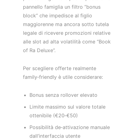
pannello famiglia un filtro “bonus
block” che impedisce al figlio
maggiorenne ma ancora sotto tutela
legale di ricevere promozioni relative
alle slot ad alta volatilità come “Book
of Ra Deluxe”.
Per scegliere offerte realmente
family‑friendly è utile considerare:
Bonus senza rollover elevato
Limite massimo sul valore totale
ottenibile (€20‑€50)
Possibilità de‑attivazione manuale
dall’interfaccia utente