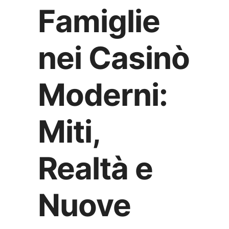
Famiglie
nei Casinò
Moderni:
Miti,
Realtà e
Nuove