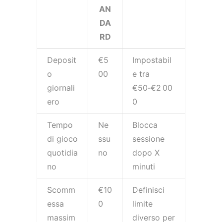
AN
DA
RD
Deposit
€5
Impostabil
o
00
e tra
giornali
€50‑€2 00
ero
0
Tempo
Ne
Blocca
di gioco
ssu
sessione
quotidia
no
dopo X
no
minuti
Scomm
€10
Definisci
essa
0
limite
massim
diverso per