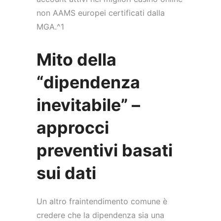
non AAMS europei certificati dalla
MGA.^1
Mito della
“dipendenza
inevitabile” –
approcci
preventivi basati
sui dati
Un altro fraintendimento comune è
credere che la dipendenza sia una