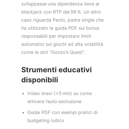
sviluppasse una dipendenza lieve al
blackjack con RTP del 99 %. Un altro
caso riguarda Paolo, padre single che
ha utilizzato la guida PDF sui bonus
responsabili per impostare limiti
automatici sui giochi ad alta volatilità
come le slot “Gonzo’s Quest”.
Strumenti educativi
disponibili
Video brevi (<5 min) su come
attivare l’auto‑esclusione
Guide PDF con esempi pratici di
budgeting ludico