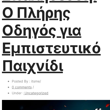
Ο Πλήρης
Οδηγός για
Εμπιστευτικό
Παιχνίδι
Posted By : itsme
/
0 comments
/
Under :
Uncategorized