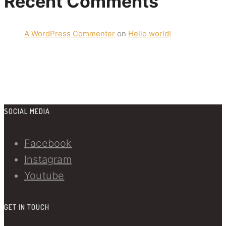
Recent Comments
A WordPress Commenter
on
Hello world!
SOCIAL MEDIA
Facebook
Instagram
Youtube
GET IN TOUCH