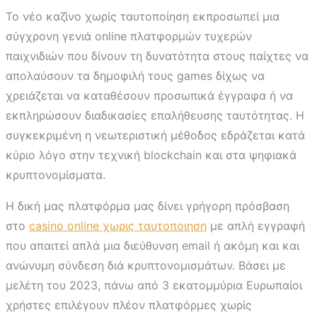
Το νέο καζίνο χωρίς ταυτοποίηση εκπροσωπεί μια
σύγχρονη γενιά online πλατφορμών τυχερών
παιχνιδιών που δίνουν τη δυνατότητα στους παίχτες να
απολαύσουν τα δημοφιλή τους games δίχως να
χρειάζεται να καταθέσουν προσωπικά έγγραφα ή να
εκπληρώσουν διαδικασίες επαλήθευσης ταυτότητας. Η
συγκεκριμένη η νεωτεριστική μέθοδος εδράζεται κατά
κύριο λόγο στην τεχνική blockchain και στα ψηφιακά
κρυπτονομίσματα.
Η δική μας πλατφόρμα μας δίνει γρήγορη πρόσβαση
στο
casino online χωρις ταυτοποιηση
με απλή εγγραφή
που απαιτεί απλά μια διεύθυνση email ή ακόμη και και
ανώνυμη σύνδεση διά κρυπτονομισμάτων. Βάσει με
μελέτη του 2023, πάνω από 3 εκατομμύρια Ευρωπαίοι
χρήστες επιλέγουν πλέον πλατφόρμες χωρίς