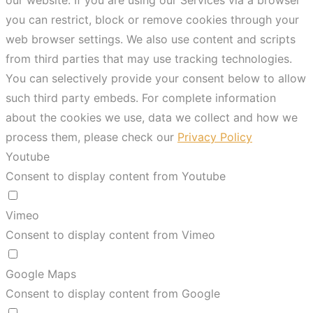
our website. If you are using our Services via a browser
you can restrict, block or remove cookies through your
web browser settings. We also use content and scripts
from third parties that may use tracking technologies.
You can selectively provide your consent below to allow
such third party embeds. For complete information
about the cookies we use, data we collect and how we
process them, please check our
Privacy Policy
Youtube
Consent to display content from Youtube
Vimeo
Consent to display content from Vimeo
Google Maps
Consent to display content from Google