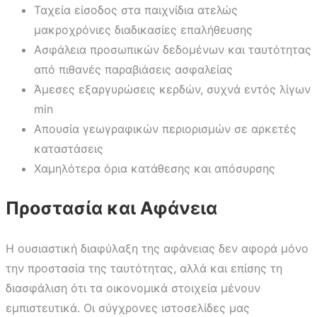
Ταχεία είσοδος στα παιχνίδια ατελώς
μακροχρόνιες διαδικασίες επαλήθευσης
Ασφάλεια προσωπικών δεδομένων και ταυτότητας
από πιθανές παραβιάσεις ασφαλείας
Άμεσες εξαργυρώσεις κερδών, συχνά εντός λίγων
min
Απουσία γεωγραφικών περιορισμών σε αρκετές
καταστάσεις
Χαμηλότερα όρια κατάθεσης και απόσυρσης
Προστασία και Αφάνεια
Η ουσιαστική διαφύλαξη της αφάνειας δεν αφορά μόνο
την προστασία της ταυτότητας, αλλά και επίσης τη
διασφάλιση ότι τα οικονομικά στοιχεία μένουν
εμπιστευτικά. Οι σύγχρονες ιστοσελίδες μας