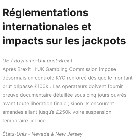
Réglementations
internationales et
impacts sur les jackpots
UE / Royaume-Uni post‑Brexit
Après Brexit , l’UK Gambling Commission impose
désormais un contrôle KYC renforcé dès que le montant
brut dépasse £100k . Les opérateurs doivent fournir
preuve documentaire détaillée sous cinq jours ouvrés
avant toute libération finale ; sinon ils encourent
amendes allant jusqu’à £250k voire suspension
temporaire licence.​
États-Unis ‑ Nevada & New Jersey