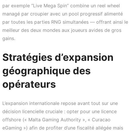
par exemple “Live Mega Spin” combine un reel wheel
managé par croupier avec un pool progressif alimenté
par toutes les parties RNG simultanées — offrant ainsi le
meilleur des deux mondes aux joueurs avides de gros
gains.
Stratégies d’expansion
géographique des
opérateurs
L’expansion internationale repose avant tout sur une
décision licencielle cruciale : opter pour une licence
offshore (« Malta Gaming Authority », « Curacao
eGaming ») afin de profiter d’une fiscalité allégée mais