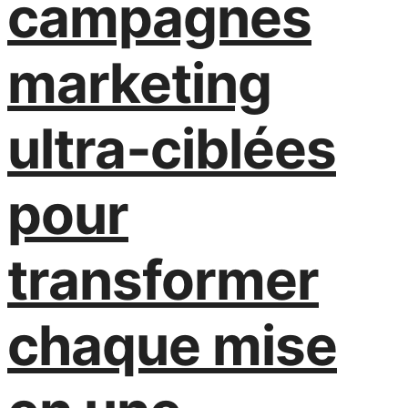
campagnes
marketing
ultra‑ciblées
pour
transformer
chaque mise