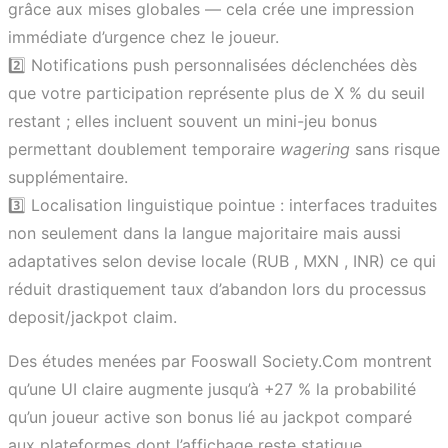
grâce aux mises globales — cela crée une impression
immédiate d’urgence chez le joueur.
2️⃣ Notifications push personnalisées déclenchées dès
que votre participation représente plus de X % du seuil
restant ; elles incluent souvent un mini-jeu bonus
permettant doublement temporaire
wagering
sans risque
supplémentaire.
3️⃣ Localisation linguistique pointue : interfaces traduites
non seulement dans la langue majoritaire mais aussi
adaptatives selon devise locale (RUB , MXN , INR) ce qui
réduit drastiquement taux d’abandon lors du processus
deposit/jackpot claim.​
Des études menées par Fooswall Society.Com montrent
qu’une UI claire augmente jusqu’à +27 % la probabilité
qu’un joueur active son bonus lié au jackpot comparé
aux plateformes dont l’affichage reste statique.