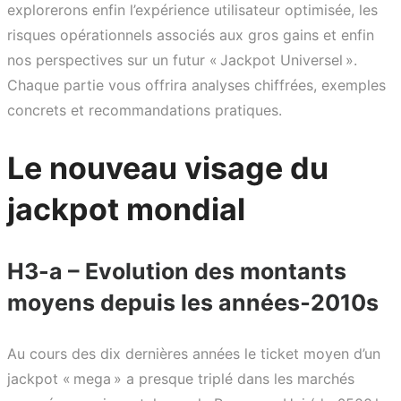
explorerons enfin l’expérience utilisateur optimisée, les
risques opérationnels associés aux gros gains et enfin
nos perspectives sur un futur « Jackpot Universel ».
Chaque partie vous offrira analyses chiffrées, exemples
concrets et recommandations pratiques.
Le nouveau visage du
jackpot mondial
H3-a – Evolution des montants
moyens depuis les années‑2010s
Au cours des dix dernières années le ticket moyen d’un
jackpot « mega » a presque triplé dans les marchés