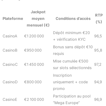
Jackpot
RTP
Plateforme
moyen
Conditions d’accès
(%)
mensuel (€)
Dépôt minimum €20
CasinoA
€1 200 000
96,5
+ vérification KYC
Bonus sans dépôt €10
CasinoB
€950 000
95,8
requis
Mise cumulée €500
CasinoC
€1 450 000
97,2
sur slots sélectionnés
Inscription
CasinoD
€800 000
uniquement + code
94,9
promo
Participation au pool
CasinoE
€2 100 000
96,9
“Mega Europe”