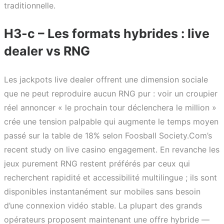
traditionnelle.
H3-c – Les formats hybrides : live
dealer vs RNG
Les jackpots live dealer offrent une dimension sociale
que ne peut reproduire aucun RNG pur : voir un croupier
réel annoncer « le prochain tour déclenchera le million »
crée une tension palpable qui augmente le temps moyen
passé sur la table de 18% selon Foosball Society.Com’s
recent study on live casino engagement. En revanche les
jeux purement RNG restent préférés par ceux qui
recherchent rapidité et accessibilité multilingue ; ils sont
disponibles instantanément sur mobiles sans besoin
d’une connexion vidéo stable. La plupart des grands
opérateurs proposent maintenant une offre hybride —