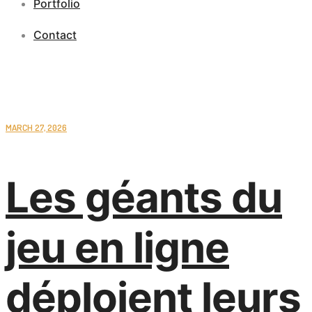
Portfolio
Contact
MARCH 27, 2026
Les géants du
jeu en ligne
déploient leurs