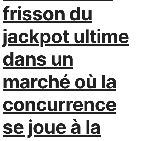
frisson du
jackpot ultime
dans un
marché où la
concurrence
se joue à la