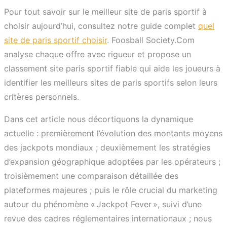
Pour tout savoir sur le meilleur site de paris sportif à
choisir aujourd’hui, consultez notre guide complet
quel
site de paris sportif choisir
. Foosball Society.Com
analyse chaque offre avec rigueur et propose un
classement site paris sportif fiable qui aide les joueurs à
identifier les meilleurs sites de paris sportifs selon leurs
critères personnels.
Dans cet article nous décortiquons la dynamique
actuelle : premièrement l’évolution des montants moyens
des jackpots mondiaux ; deuxièmement les stratégies
d’expansion géographique adoptées par les opérateurs ;
troisièmement une comparaison détaillée des
plateformes majeures ; puis le rôle crucial du marketing
autour du phénomène « Jackpot Fever », suivi d’une
revue des cadres réglementaires internationaux ; nous