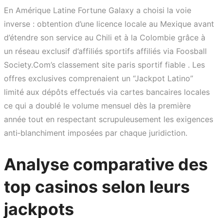
En Amérique Latine Fortune Galaxy a choisi la voie
inverse : obtention d’une licence locale au Mexique avant
d’étendre son service au Chili et à la Colombie grâce à
un réseau exclusif d’affiliés sportifs affiliés via Foosball
Society.Com’s classement site paris sportif fiable . Les
offres exclusives comprenaient un “Jackpot Latino”
limité aux dépôts effectués via cartes bancaires locales
ce qui a doublé le volume mensuel dès la première
année tout en respectant scrupuleusement les exigences
anti‑blanchiment imposées par chaque juridiction.
Analyse comparative des
top casinos selon leurs
jackpots