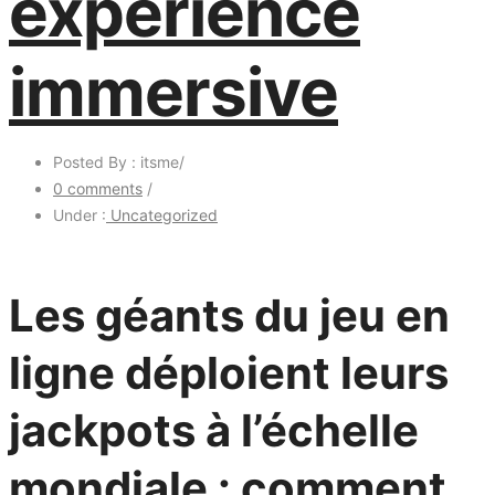
expérience
immersive
Posted By : itsme
/
0 comments
/
Under :
Uncategorized
Les géants du jeu en
ligne déploient leurs
jackpots à l’échelle
mondiale : comment