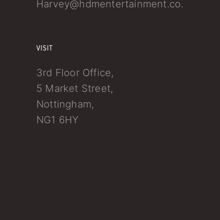
Harvey@hdmentertainment.co.uk
VISIT
3rd Floor Office,
5 Market Street,
Nottingham,
NG1 6HY