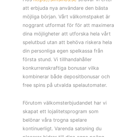
att erbjuda nya användare den bästa
möjliga början. Vårt välkomstpaket är
noggrant utformat för för att maximera
dina möjligheter att utforska hela vårt
spelutbud utan att behöva riskera hela
din personliga egen spelkassa från
första stund. Vi tillhandahåller
konkurrenskraftiga bonusar vilka
kombinerar både depositbonusar och
free spins på utvalda spelautomater.
Förutom välkomsterbjudandet har vi
skapat ett lojalitetsprogram som
belönar våra trogna spelare
kontinuerligt. Varenda satsning du