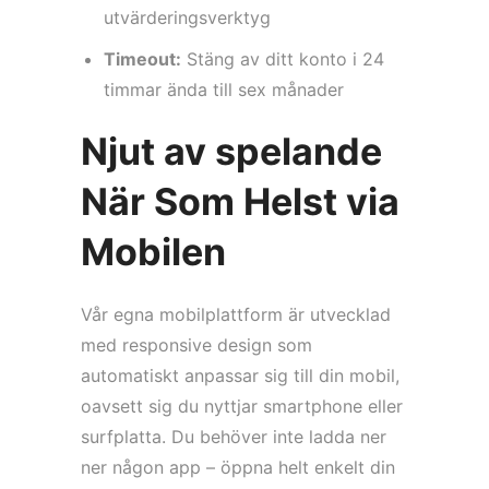
utvärderingsverktyg
Timeout:
Stäng av ditt konto i 24
timmar ända till sex månader
Njut av spelande
När Som Helst via
Mobilen
Vår egna mobilplattform är utvecklad
med responsive design som
automatiskt anpassar sig till din mobil,
oavsett sig du nyttjar smartphone eller
surfplatta. Du behöver inte ladda ner
ner någon app – öppna helt enkelt din