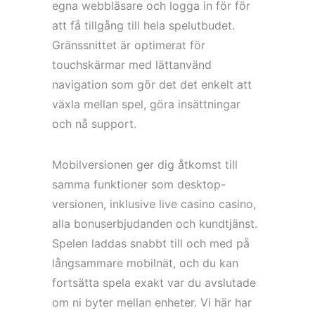
egna webbläsare och logga in för för
att få tillgång till hela spelutbudet.
Gränssnittet är optimerat för
touchskärmar med lättanvänd
navigation som gör det det enkelt att
växla mellan spel, göra insättningar
och nå support.
Mobilversionen ger dig åtkomst till
samma funktioner som desktop-
versionen, inklusive live casino casino,
alla bonuserbjudanden och kundtjänst.
Spelen laddas snabbt till och med på
långsammare mobilnät, och du kan
fortsätta spela exakt var du avslutade
om ni byter mellan enheter. Vi här har