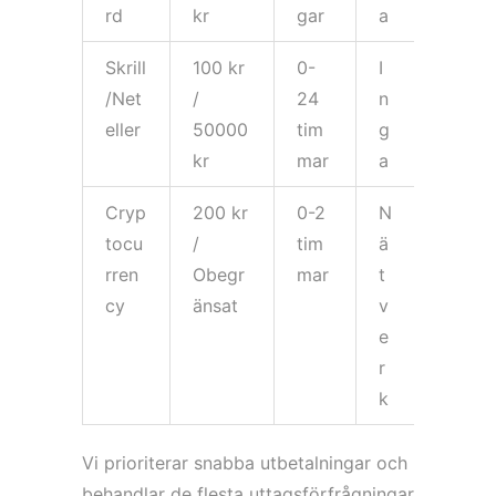
rd
kr
gar
a
Skrill
100 kr
0-
I
/Net
/
24
n
eller
50000
tim
g
kr
mar
a
Cryp
200 kr
0-2
N
tocu
/
tim
ä
rren
Obegr
mar
t
cy
änsat
v
e
r
k
Vi prioriterar snabba utbetalningar och
behandlar de flesta uttagsförfrågningar