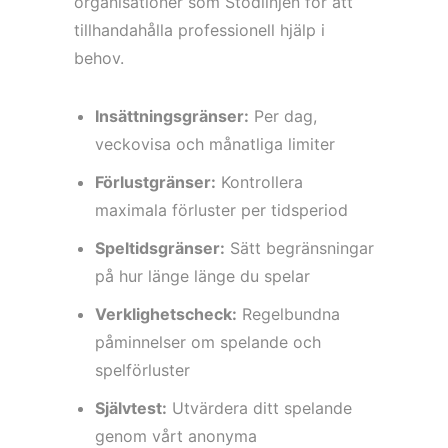
organisationer som Stödlinjen för att
tillhandahålla professionell hjälp i
behov.
Insättningsgränser:
Per dag,
veckovisa och månatliga limiter
Förlustgränser:
Kontrollera
maximala förluster per tidsperiod
Speltidsgränser:
Sätt begränsningar
på hur länge länge du spelar
Verklighetscheck:
Regelbundna
påminnelser om spelande och
spelförluster
Självtest:
Utvärdera ditt spelande
genom vårt anonyma