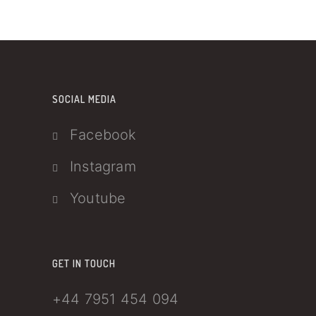
SOCIAL MEDIA
Facebook
Instagram
Youtube
GET IN TOUCH
+44 7951 454 094