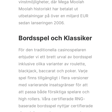
vinstmöjligheter, där Mega Moolah
Moolah historiskt har betalat ut
utbetalningar på över en miljard EUR
sedan lanseringen 2006.
Bordsspel och Klassiker
För den traditionella casinospelaren
erbjuder vi ett brett urval av bordsspel
inklusive olika varianter av roulette,
blackjack, baccarat och poker. Varje
spel finns tillgängligt i flera versioner
med varierande insatsgränser för att
att passa både försiktiga spelare och
high rollers. Våra certifierade RNG-
baserade bordsspel nyttjar certifierade