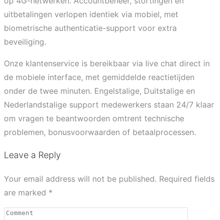
op 4G-netwerken. Accountbeheer, stortingen en
uitbetalingen verlopen identiek via mobiel, met
biometrische authenticatie-support voor extra
beveiliging.
Onze klantenservice is bereikbaar via live chat direct in
de mobiele interface, met gemiddelde reactietijden
onder de twee minuten. Engelstalige, Duitstalige en
Nederlandstalige support medewerkers staan 24/7 klaar
om vragen te beantwoorden omtrent technische
problemen, bonusvoorwaarden of betaalprocessen.
Leave a Reply
Your email address will not be published.
Required fields
are marked
*