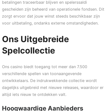
betalingen traceerbaar blijven en spelerssaldi
gescheiden zijn beheerd van operationele fondsen. Dit
zorgt ervoor dat jouw winst steeds beschikbaar zijn
voor uitbetaling, ondanks externe omstandigheden.
Ons Uitgebreide
Spelcollectie
Ons casino biedt toegang tot meer dan 7.500
verschillende spellen van toonaangevende
ontwikkelaars. De indrukwekkende collectie wordt
dagelijks uitgebreid met nieuwe releases, waardoor er
altijd iets nieuw te ontdekken valt.
Hoogwaardige Aanbieders