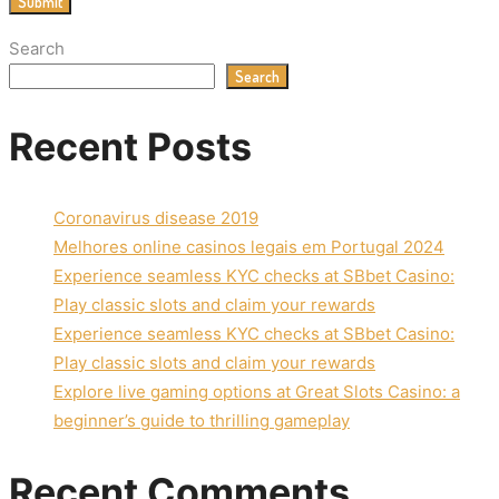
Search
Search
Recent Posts
Coronavirus disease 2019
Melhores online casinos legais em Portugal 2024
Experience seamless KYC checks at SBbet Casino:
Play classic slots and claim your rewards
Experience seamless KYC checks at SBbet Casino:
Play classic slots and claim your rewards
Explore live gaming options at Great Slots Casino: a
beginner’s guide to thrilling gameplay
Recent Comments