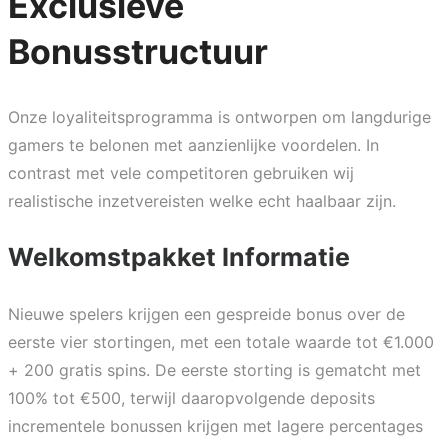
Exclusieve
Bonusstructuur
Onze loyaliteitsprogramma is ontworpen om langdurige
gamers te belonen met aanzienlijke voordelen. In
contrast met vele competitoren gebruiken wij
realistische inzetvereisten welke echt haalbaar zijn.
Welkomstpakket Informatie
Nieuwe spelers krijgen een gespreide bonus over de
eerste vier stortingen, met een totale waarde tot €1.000
+ 200 gratis spins. De eerste storting is gematcht met
100% tot €500, terwijl daaropvolgende deposits
incrementele bonussen krijgen met lagere percentages