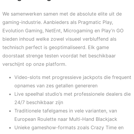
We samenwerken samen met de absolute elite uit de
gaming-industrie. Aanbieders als Pragmatic Play,
Evolution Gaming, NetEnt, Microgaming en Play’n GO
bieden inhoud welke zowel visueel verbluffend als
technisch perfect is geoptimaliseerd. Elk game
doorstaat strenge testen voordat het beschikbaar
verschijnt op onze platform.
Video-slots met progressieve jackpots die frequent
opnames van zes getallen genereren
Live speelhal studio’s met professionele dealers die
24/7 beschikbaar zijn
Traditionele tafelgames in vele varianten, van
European Roulette naar Multi-Hand Blackjack
Unieke gameshow-formats zoals Crazy Time en