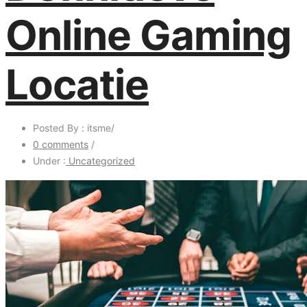
Online Gaming
Locatie
Posted By : itsme
/
0 comments
/
Under :
Uncategorized