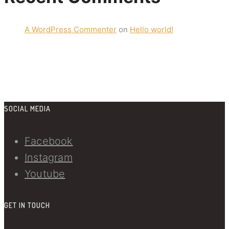
A WordPress Commenter
on
Hello world!
SOCIAL MEDIA
Facebook
Instagram
Youtube
GET IN TOUCH