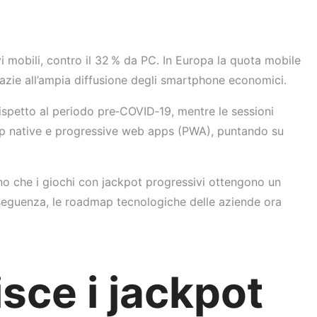
vi mobili, contro il 32 % da PC. In Europa la quota mobile
 grazie all’ampia diffusione degli smartphone economici.
ispetto al periodo pre‑COVID‑19, mentre le sessioni
app native e progressive web apps (PWA), puntando su
iano che i giochi con jackpot progressivi ottengono un
nseguenza, le roadmap tecnologiche delle aziende ora
sce i jackpot