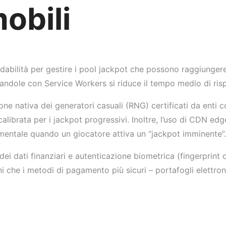
mobili
idabilità per gestire i pool jackpot che possono raggiungere
inandole con Service Workers si riduce il tempo medio di rispo
ione nativa dei generatori casuali (RNG) certificati da en
ibrata per i jackpot progressivi. Inoltre, l’uso di CDN edge
mentale quando un giocatore attiva un “jackpot imminente”.
dei dati finanziari e autenticazione biometrica (fingerprint
i che i metodi di pagamento più sicuri – portafogli elettron