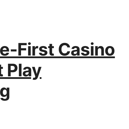
e‑First Casino
 Play
ng