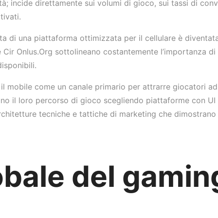
incide direttamente sui volumi di gioco, sui tassi di conv
ivati.
elta di una piattaforma ottimizzata per il cellulare è divent
come Cir Onlus.Org sottolineano costantemente l’importanza d
sponibili.
il mobile come un canale primario per attrarre giocatori ad
icano il loro percorso di gioco scegliendo piattaforme con U
chitetture tecniche e tattiche di marketing che dimostrano p
obale del gamin