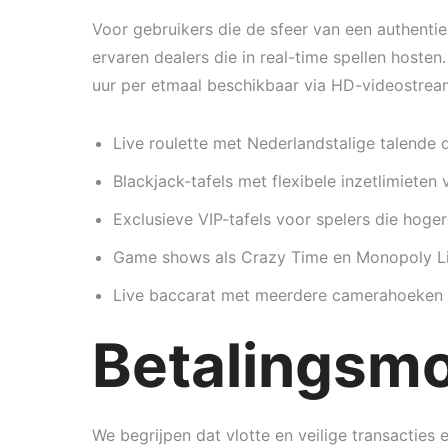
Voor gebruikers die de sfeer van een authentie
ervaren dealers die in real-time spellen hosten
uur per etmaal beschikbaar via HD-videostrea
Live roulette met Nederlandstalige talende 
Blackjack-tafels met flexibele inzetlimieten
Exclusieve VIP-tafels voor spelers die hoger
Game shows als Crazy Time en Monopoly Liv
Live baccarat met meerdere camerahoeken 
Betalingsmo
We begrijpen dat vlotte en veilige transacties 