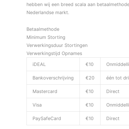
hebben wij een breed scala aan betaalmethode
Nederlandse markt.
Betaalmethode
Minimum Storting
Verwerkingsduur Stortingen
Verwerkingstijd Opnames
iDEAL
€10
Onmiddelli
Bankoverschrijving
€20
één tot d
Mastercard
€10
Direct
Visa
€10
Onmiddelli
PaySafeCard
€10
Direct