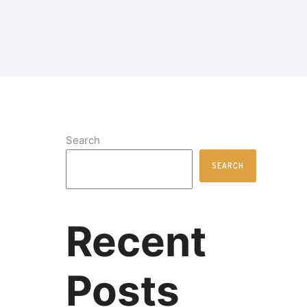
Search
SEARCH
Recent
Posts