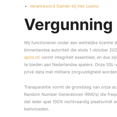
Verantwoord Gamen bij Het casino
Vergunning 
Wij functioneren onder een wettelijke licentie
binnenlandse autoriteit die sinds 1 oktober 202
spins.nl/
vormt integriteit essentieel, en dus zi
te bieden aan Nederlandse spelers. Onze SSL-v
privé data met militaire zorgvuldigheid worde
Transparantie vormt de grondslag van onze act
Random Number Generatoren (RNG’s) die frequen
dat ieder spel 100% rechtvaardig plaatsvindt en
beïnvloeden.