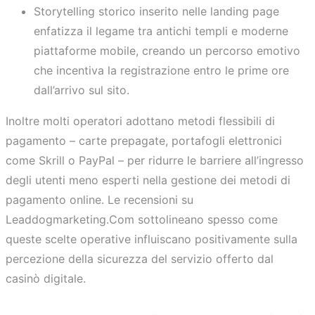
Storytelling storico inserito nelle landing page
enfatizza il legame tra antichi templi e moderne
piattaforme mobile, creando un percorso emotivo
che incentiva la registrazione entro le prime ore
dall’arrivo sul sito.
Inoltre molti operatori adottano metodi flessibili di
pagamento – carte prepagate, portafogli elettronici
come Skrill o PayPal – per ridurre le barriere all’ingresso
degli utenti meno esperti nella gestione dei metodi di
pagamento online. Le recensioni su
Leaddogmarketing.Com sottolineano spesso come
queste scelte operative influiscano positivamente sulla
percezione della sicurezza del servizio offerto dal
casinò digitale.