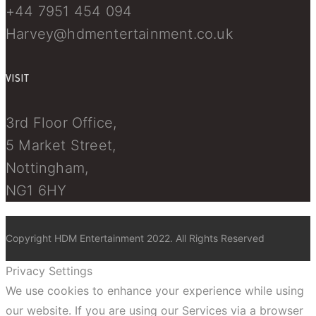
+44 7951 454 094
Harvey@hdmentertainment.co.uk
VISIT
3rd Floor Office,
5 Market Street,
Nottingham,
NG1 6HY
Copyright HDM Entertainment 2022. All Rights Reserved
Privacy Settings
We use cookies to enhance your experience while using
our website. If you are using our Services via a browser