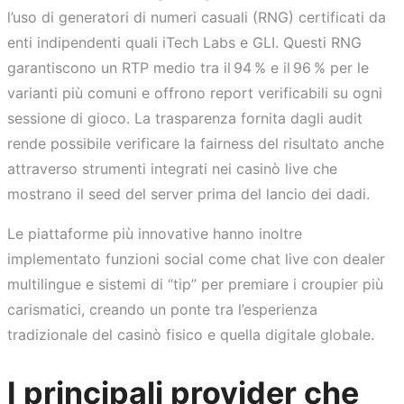
l’uso di generatori di numeri casuali (RNG) certificati da
enti indipendenti quali iTech Labs e GLI. Questi RNG
garantiscono un RTP medio tra il 94 % e il 96 % per le
varianti più comuni e offrono report verificabili su ogni
sessione di gioco. La trasparenza fornita dagli audit
rende possibile verificare la fairness del risultato anche
attraverso strumenti integrati nei casinò live che
mostrano il seed del server prima del lancio dei dadi.
Le piattaforme più innovative hanno inoltre
implementato funzioni social come chat live con dealer
multilingue e sistemi di “tip” per premiare i croupier più
carismatici, creando un ponte tra l’esperienza
tradizionale del casinò fisico e quella digitale globale.
I principali provider che