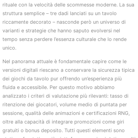
rituale con la velocità delle scommesse moderne. La sua
struttura semplice – tre dadi lanciati su un tavolo
riccamente decorato – nasconde però un universo di
varianti e strategie che hanno saputo evolversi nel
tempo senza perdere l’essenza culturale che lo rende
unico.
Nel panorama attuale è fondamentale capire come le
versioni digitali riescano a conservare la sicurezza tipica
dei giochi da tavolo pur offrendo un’esperienza più
fluida e accessibile. Per questo motivo abbiamo
analizzato i criteri di valutazione più rilevanti: tasso di
ritenzione dei giocatori, volume medio di puntata per
sessione, qualità delle animazioni e certificazioni RNG,
oltre alla capacità di integrare promozioni come giri
gratuiti o bonus deposito. Tutti questi elementi sono