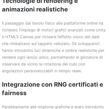
Tecnologie di rendering e
animazioni realistiche
Il passaggio dal tavolo fisico alle piattaforme online ha
richiesto l’impiego di motori grafici avanzati come Unity
e HTML5 Canvas per ricreare l’effetto visivo dei dadi
che rimbalzano sul tappeto vellutato. Gli sviluppatori
hanno introdotto luci dinamiche e ombre realistiche per
rendere ogni lancio unico, permettendo al giocatore di
osservare da vicino la rotazione dei cubi con
angolazioni personalizzabili in tempo reale.
Integrazione con RNG certificati e
fairness
Parallelamente alle migliorie grafiche è stato introdotto