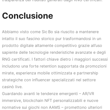
Conclusione
Abbiamo visto come Sic Bo sia riuscito a mantenere
intatto il suo fascino storico pur trasformandosi in un
prodotto digitale altamente competitivo grazie all’uso
sapiente delle tecnologie renderistiche avanzate e degli
RNG certificati. I fattori chiave dietro i maggiori successi
includono una forte retention supportata da promozioni
mirate, esperienza mobile ottimizzata e partnership
strategiche con influencer specializzati nel settore
casinò live.
Guardando avanti le tendenze emergenti – AR/VR
immersive, blockchain NFT personalizzabili e nuove
normative sui giochi non AAMS – promettono ulteriori