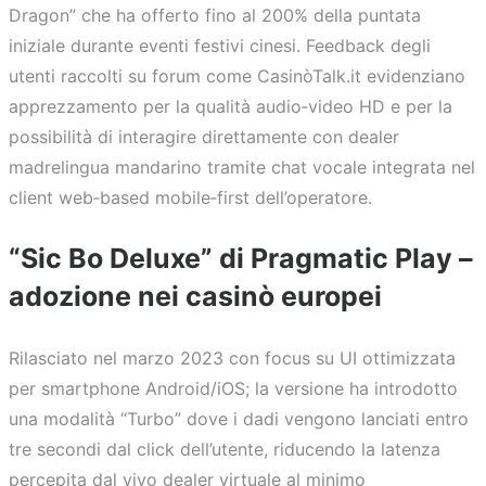
Dragon” che ha offerto fino al 200% della puntata
iniziale durante eventi festivi cinesi. Feedback degli
utenti raccolti su forum come CasinòTalk.it evidenziano
apprezzamento per la qualità audio‑video HD e per la
possibilità di interagire direttamente con dealer
madrelingua mandarino tramite chat vocale integrata nel
client web‑based mobile‑first dell’operatore.
“Sic Bo Deluxe” di Pragmatic Play –
adozione nei casinò europei
Rilasciato nel marzo 2023 con focus su UI ottimizzata
per smartphone Android/iOS; la versione ha introdotto
una modalità “Turbo” dove i dadi vengono lanciati entro
tre secondi dal click dell’utente, riducendo la latenza
percepita dal vivo dealer virtuale al minimo