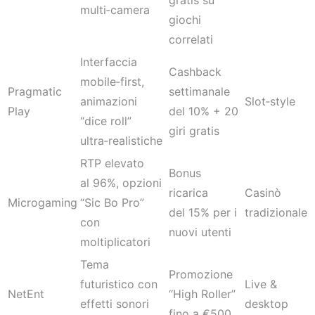
gratis su
multi‑camera
giochi
correlati
Interfaccia
Cashback
mobile‑first,
Pragmatic
settimanale
animazioni
Slot‑style
Play
del 10% + 20
“dice roll”
giri gratis
ultra‑realistiche
RTP elevato
Bonus
al 96%, opzioni
ricarica
Casinò
Microgaming
“Sic Bo Pro”
del 15% per i
tradizionale
con
nuovi utenti
moltiplicatori
Tema
Promozione
futuristico con
Live &
NetEnt
“High Roller”
effetti sonori
desktop
fino a €500