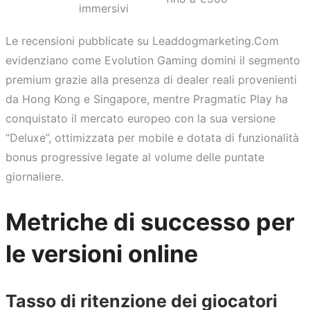
immersivi
Le recensioni pubblicate su Leaddogmarketing.Com
evidenziano come Evolution Gaming domini il segmento
premium grazie alla presenza di dealer reali provenienti
da Hong Kong e Singapore, mentre Pragmatic Play ha
conquistato il mercato europeo con la sua versione
“Deluxe”, ottimizzata per mobile e dotata di funzionalità
bonus progressive legate al volume delle puntate
giornaliere.
Metriche di successo per
le versioni online
Tasso di ritenzione dei giocatori