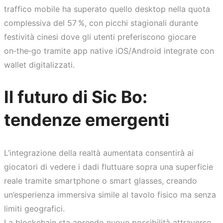
traffico mobile ha superato quello desktop nella quota
complessiva del 57 %, con picchi stagionali durante
festività cinesi dove gli utenti preferiscono giocare
on‑the‑go tramite app native iOS/Android integrate con
wallet digitalizzati.
Il futuro di Sic Bo:
tendenze emergenti
L’integrazione della realtà aumentata consentirà ai
giocatori di vedere i dadi fluttuare sopra una superficie
reale tramite smartphone o smart glasses, creando
un’esperienza immersiva simile al tavolo fisico ma senza
limiti geografici.
La blockchain sta aprendo nuove possibilità attraverso