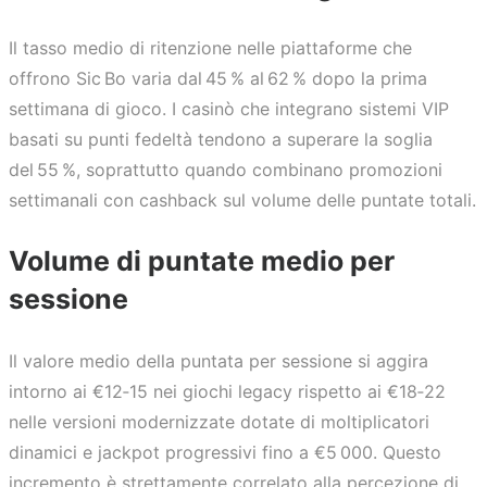
Il tasso medio di ritenzione nelle piattaforme che
offrono Sic Bo varia dal 45 % al 62 % dopo la prima
settimana di gioco. I casinò che integrano sistemi VIP
basati su punti fedeltà tendono a superare la soglia
del 55 %, soprattutto quando combinano promozioni
settimanali con cashback sul volume delle puntate totali.
Volume di puntate medio per
sessione
Il valore medio della puntata per sessione si aggira
intorno ai €12‑15 nei giochi legacy rispetto ai €18‑22
nelle versioni modernizzate dotate di moltiplicatori
dinamici e jackpot progressivi fino a €5 000. Questo
incremento è strettamente correlato alla percezione di