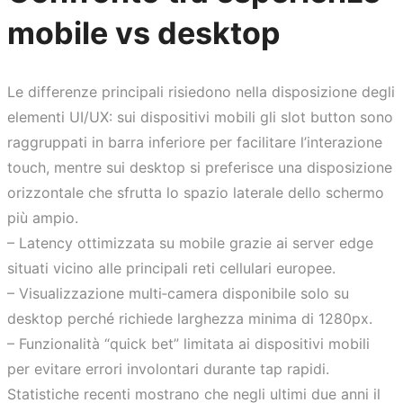
mobile vs desktop
Le differenze principali risiedono nella disposizione degli
elementi UI/UX: sui dispositivi mobili gli slot button sono
raggruppati in barra inferiore per facilitare l’interazione
touch, mentre sui desktop si preferisce una disposizione
orizzontale che sfrutta lo spazio laterale dello schermo
più ampio.
– Latency ottimizzata su mobile grazie ai server edge
situati vicino alle principali reti cellulari europee.
– Visualizzazione multi‑camera disponibile solo su
desktop perché richiede larghezza minima di 1280px.
– Funzionalità “quick bet” limitata ai dispositivi mobili
per evitare errori involontari durante tap rapidi.
Statistiche recenti mostrano che negli ultimi due anni il