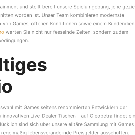
ainment und stellt bereit unsere Spielumgebung, jene gezie
nitten worden ist. Unser Team kombinieren modernste
o von Games, offenen Konditionen sowie einem Kundendiens
no
warten Sie nicht nur fesselnde Zeiten, sondern zudem
lbedingungen.
ltiges
io
Auswahl mit Games seitens renommierten Entwicklern der
 innovativen Live-Dealer-Tischen – auf Cleobetra findet ei
glücklich sind sich über unsere elitäre Sammlung mit Games
e regelmäßig lebensverändernde Preisgelder ausschütten.