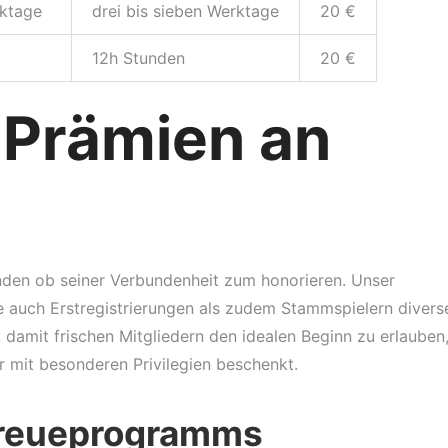
ktage
drei bis sieben Werktage
20 €
12h Stunden
20 €
 Prämien an
nden ob seiner Verbundenheit zum honorieren. Unser
e auch Erstregistrierungen als zudem Stammspielern divers
, damit frischen Mitgliedern den idealen Beginn zu erlauben
r mit besonderen Privilegien beschenkt.
Treueprogramms