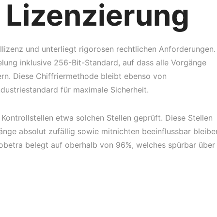
& Lizenzierung
llizenz und unterliegt rigorosen rechtlichen Anforderungen.
ung inklusive 256-Bit-Standard, auf dass alle Vorgänge
ern. Diese Chiffriermethode bleibt ebenso von
Industriestandard für maximale Sicherheit.
ontrollstellen etwa solchen Stellen geprüft. Diese Stellen
änge absolut zufällig sowie mitnichten beeinflussbar bleibe
eobetra belegt auf oberhalb von 96%, welches spürbar über