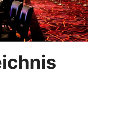
eichnis