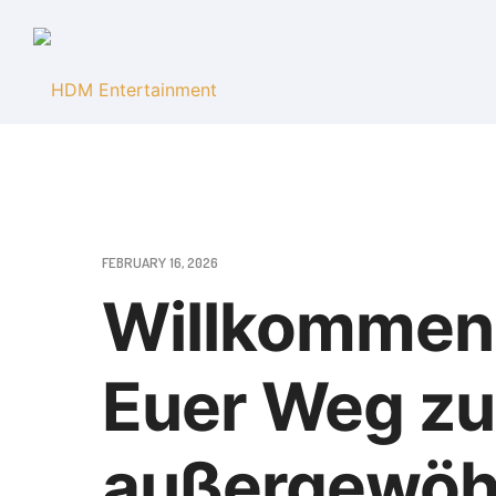
FEBRUARY 16, 2026
Willkommen 
Euer Weg z
außergewöh