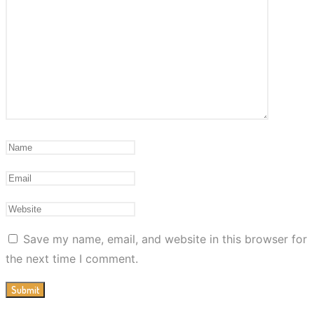
Save my name, email, and website in this browser for
the next time I comment.