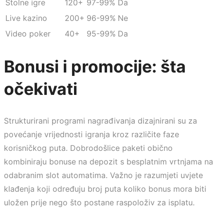
Stolne igre
120+
97-99%
Da
Live kazino
200+
96-99%
Ne
Video poker
40+
95-99%
Da
Bonusi i promocije: šta
očekivati
Strukturirani programi nagrađivanja dizajnirani su za
povećanje vrijednosti igranja kroz različite faze
korisničkog puta. Dobrodošlice paketi obično
kombiniraju bonuse na depozit s besplatnim vrtnjama na
odabranim slot automatima. Važno je razumjeti uvjete
klađenja koji određuju broj puta koliko bonus mora biti
uložen prije nego što postane raspoloživ za isplatu.