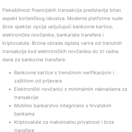
Fleksibilnost financijskih transakcija predstavlja bitan
aspekt korisničkog iskustva. Moderne platforme nude
širok spektar opcija uključujući bankovne kartice,
elektroničke novčanike, bankarske transfere i
kriptovalute. Brzina obrade isplata varira od trenutnih
transakcija kod elektroničkih novčanika do tri radna
dana za bankovne transfere.
Bankovne kartice s trenutnom verifikacijom i
zaštitom od prijevara
Elektronički novčanici s minimalnim naknadama za
transakcije
Mobilno bankarstvo integrirano s hrvatskim
bankama
Kriptovalute za maksimalnu privatnost i brze
transfere