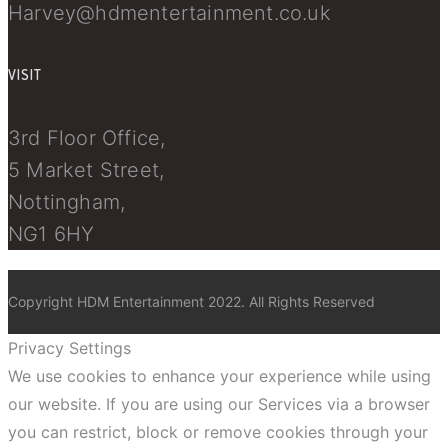
Harvey@hdmentertainment.co.uk
VISIT
3rd Floor Office,
5 Market Street,
Nottingham,
NG1 6HY
Copyright HDM Entertainment 2022. All Rights Reserved
Privacy Settings
We use cookies to enhance your experience while using
our website. If you are using our Services via a browser
you can restrict, block or remove cookies through your