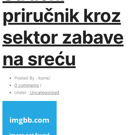
priručnik kroz
sektor zabave
na sreću
Posted By : itsme
/
0 comments
/
Under :
Uncategorized