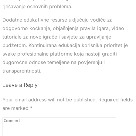
rješavanje osnovnih problema.
Dodatne edukativne resurse uključuju vodiče za
odgovorno kockanje, objašnjenja pravila igara, video
tutoriale za nove igrače i savjete za upravljanje
budžetom. Kontinuirana edukacija korisnika prioritet je
svake profesionalne platforme koja nastoji graditi
dugoročne odnose temeljene na povjerenju i
transparentnosti.
Leave a Reply
Your email address will not be published.
Required fields
are marked
*