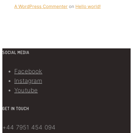
A WordPress Commenter
on
Hello world!
SOCIAL MEDIA
Facebook
Instagram
Youtube
GET IN TOUCH
+44 7951 454 094