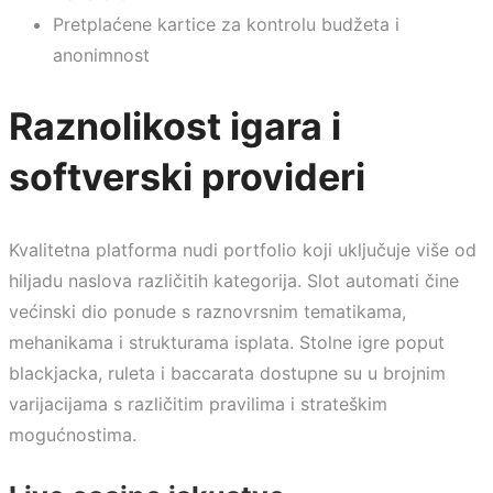
Pretplaćene kartice za kontrolu budžeta i
anonimnost
Raznolikost igara i
softverski provideri
Kvalitetna platforma nudi portfolio koji uključuje više od
hiljadu naslova različitih kategorija. Slot automati čine
većinski dio ponude s raznovrsnim tematikama,
mehanikama i strukturama isplata. Stolne igre poput
blackjacka, ruleta i baccarata dostupne su u brojnim
varijacijama s različitim pravilima i strateškim
mogućnostima.