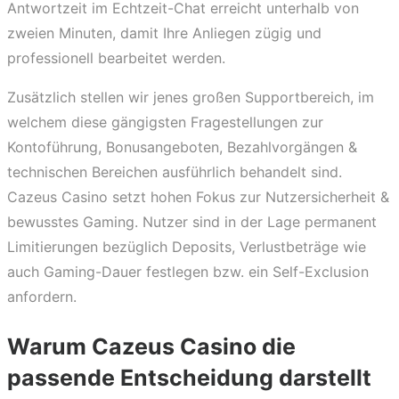
Antwortzeit im Echtzeit-Chat erreicht unterhalb von
zweien Minuten, damit Ihre Anliegen zügig und
professionell bearbeitet werden.
Zusätzlich stellen wir jenes großen Supportbereich, im
welchem diese gängigsten Fragestellungen zur
Kontoführung, Bonusangeboten, Bezahlvorgängen &
technischen Bereichen ausführlich behandelt sind.
Cazeus Casino setzt hohen Fokus zur Nutzersicherheit &
bewusstes Gaming. Nutzer sind in der Lage permanent
Limitierungen bezüglich Deposits, Verlustbeträge wie
auch Gaming-Dauer festlegen bzw. ein Self-Exclusion
anfordern.
Warum Cazeus Casino die
passende Entscheidung darstellt