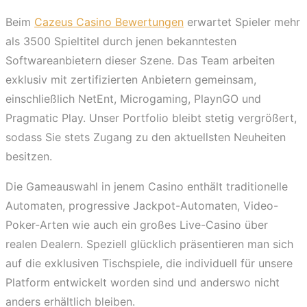
Beim
Cazeus Casino Bewertungen
erwartet Spieler mehr
als 3500 Spieltitel durch jenen bekanntesten
Softwareanbietern dieser Szene. Das Team arbeiten
exklusiv mit zertifizierten Anbietern gemeinsam,
einschließlich NetEnt, Microgaming, PlaynGO und
Pragmatic Play. Unser Portfolio bleibt stetig vergrößert,
sodass Sie stets Zugang zu den aktuellsten Neuheiten
besitzen.
Die Gameauswahl in jenem Casino enthält traditionelle
Automaten, progressive Jackpot-Automaten, Video-
Poker-Arten wie auch ein großes Live-Casino über
realen Dealern. Speziell glücklich präsentieren man sich
auf die exklusiven Tischspiele, die individuell für unsere
Platform entwickelt worden sind und anderswo nicht
anders erhältlich bleiben.