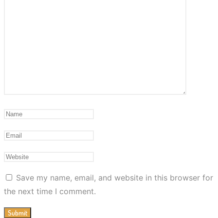
Save my name, email, and website in this browser for
the next time I comment.