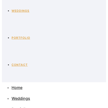
WEDDINGS
PORTFOLIO
CONTACT
Home
Weddings