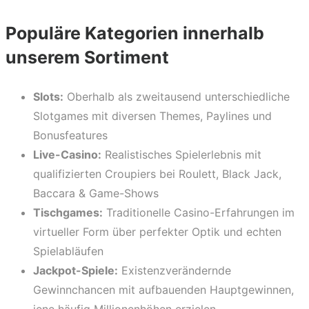
Populäre Kategorien innerhalb
unserem Sortiment
Slots:
Oberhalb als zweitausend unterschiedliche
Slotgames mit diversen Themes, Paylines und
Bonusfeatures
Live-Casino:
Realistisches Spielerlebnis mit
qualifizierten Croupiers bei Roulett, Black Jack,
Baccara & Game-Shows
Tischgames:
Traditionelle Casino-Erfahrungen im
virtueller Form über perfekter Optik und echten
Spielabläufen
Jackpot-Spiele:
Existenzverändernde
Gewinnchancen mit aufbauenden Hauptgewinnen,
jene häufig Millionenhöhen erzielen