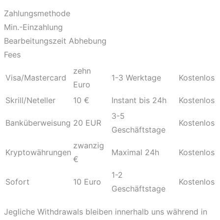
Zahlungsmethode
Min.-Einzahlung
Bearbeitungszeit Abhebung
Fees
zehn
Visa/Mastercard
1-3 Werktage
Kostenlos
Euro
Skrill/Neteller
10 €
Instant bis 24h
Kostenlos
3-5
Banküberweisung
20 EUR
Kostenlos
Geschäftstage
zwanzig
Kryptowährungen
Maximal 24h
Kostenlos
€
1-2
Sofort
10 Euro
Kostenlos
Geschäftstage
Jegliche Withdrawals bleiben innerhalb uns während in