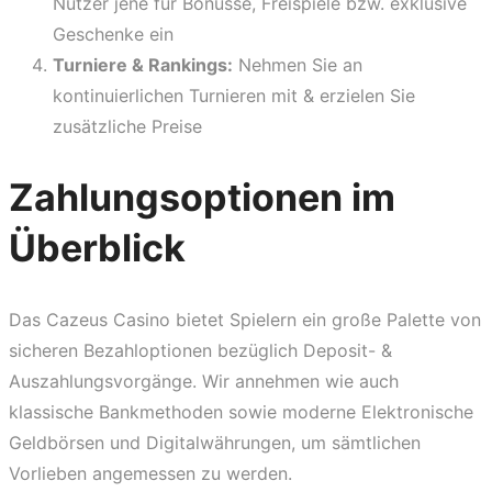
Nutzer jene für Bonusse, Freispiele bzw. exklusive
Geschenke ein
Turniere & Rankings:
Nehmen Sie an
kontinuierlichen Turnieren mit & erzielen Sie
zusätzliche Preise
Zahlungsoptionen im
Überblick
Das Cazeus Casino bietet Spielern ein große Palette von
sicheren Bezahloptionen bezüglich Deposit- &
Auszahlungsvorgänge. Wir annehmen wie auch
klassische Bankmethoden sowie moderne Elektronische
Geldbörsen und Digitalwährungen, um sämtlichen
Vorlieben angemessen zu werden.