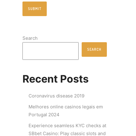
Search
SEARCH
Recent Posts
Coronavirus disease 2019
Melhores online casinos legais em
Portugal 2024
Experience seamless KYC checks at
SBbet Casino: Play classic slots and