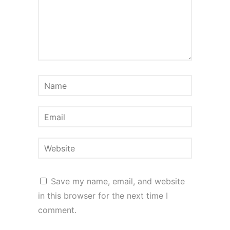
Save my name, email, and website
in this browser for the next time I
comment.