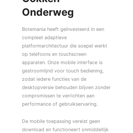
Onderweg
Botemania heeft geïnvesteerd in een
compleet adaptieve
platformarchitectuur die soepel werkt
op telefoons en touchscreen
apparaten. Onze mobile interface is
gestroomlijnd voor touch bediening,
zodat iedere functies van de
desktopversie behouden blijven zonder
compromissen te verrichten aan
performance of gebruikservaring.
De mobile toepassing vereist geen
download en functioneert onmiddellijk