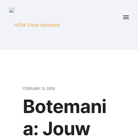
FEBRUARY 13, 2026
Botemani
a: Jouw