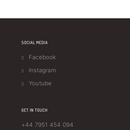
SOCIAL MEDIA
Facebook
Instagram
Youtube
GET IN TOUCH
+44 7951 454 094