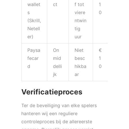
wallet
ct
f tot
1
s
viere
0
(Skrill,
ntwin
Netell
tig
er)
uur
Paysa
On
Niet
€
fecar
mid
besc
1
d
delli
hikba
0
jk
ar
Verificatieproces
Ter de beveiliging van elke spelers
hanteren wij een reguliere
controleproces bij de allereerste