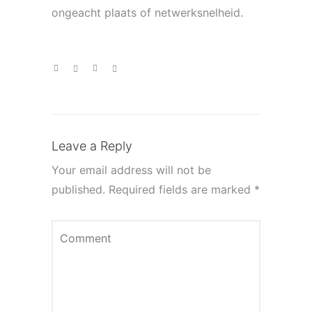
ongeacht plaats of netwerksnelheid.
Leave a Reply
Your email address will not be
published.
Required fields are marked
*