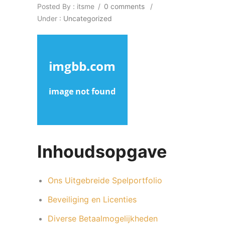
Posted By : itsme
/
0 comments
/
Under :
Uncategorized
Inhoudsopgave
Ons Uitgebreide Spelportfolio
Beveiliging en Licenties
Diverse Betaalmogelijkheden