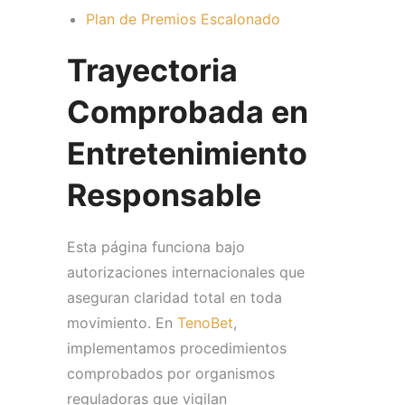
Plan de Premios Escalonado
Trayectoria
Comprobada en
Entretenimiento
Responsable
Esta página funciona bajo
autorizaciones internacionales que
aseguran claridad total en toda
movimiento. En
TenoBet
,
implementamos procedimientos
comprobados por organismos
reguladoras que vigilan