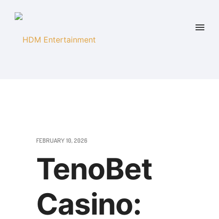
FEBRUARY 10, 2026
TenoBet
Casino: