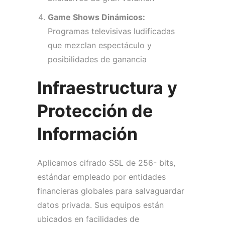
Game Shows Dinámicos:
Programas televisivas ludificadas
que mezclan espectáculo y
posibilidades de ganancia
Infraestructura y
Protección de
Información
Aplicamos cifrado SSL de 256- bits,
estándar empleado por entidades
financieras globales para salvaguardar
datos privada. Sus equipos están
ubicados en facilidades de