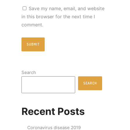
Save my name, email, and website
in this browser for the next time I
comment.
Search
SEARCH
Recent Posts
Coronavirus disease 2019