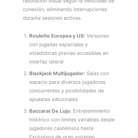
resolución visual según la velocidad de
conexión, eliminando interrupciones
durante sesiones activas.
Roulette Europea y US:
Versiones
con jugadas especiales y
estadísticas previas accesibles en
interfaz lateral
Blackjack Multijugador:
Salas con
espacio para diversos jugadores
concurrentes y posibilidades de
apuestas adicionales
Baccarat De Lujo:
Entretenimiento
histórico con límites variables desde
jugadores cautelosos hasta
Exclusivos de gran volumen