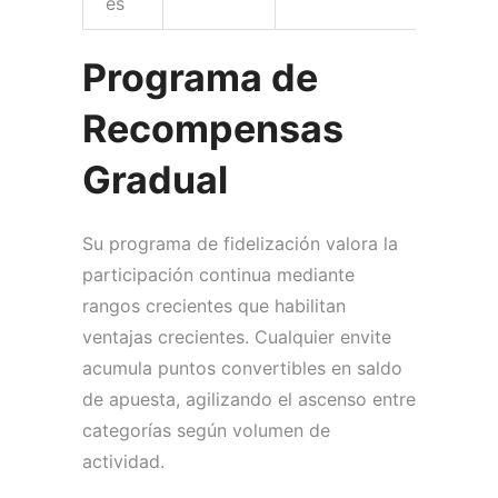
es
Programa de
Recompensas
Gradual
Su programa de fidelización valora la
participación continua mediante
rangos crecientes que habilitan
ventajas crecientes. Cualquier envite
acumula puntos convertibles en saldo
de apuesta, agilizando el ascenso entre
categorías según volumen de
actividad.