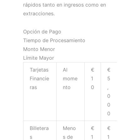
rápidos tanto en ingresos como en
extracciones.
Opción de Pago
Tiempo de Procesamiento
Monto Menor
Límite Mayor
Tarjetas
Al
€
€
Financie
mome
1
5
ras
nto
0
,
0
0
0
Billetera
Meno
€
€
s
s de
1
1