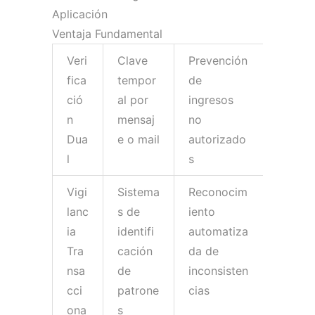
Aplicación
Ventaja Fundamental
Veri
Clave
Prevención
fica
tempor
de
ció
al por
ingresos
n
mensaj
no
Dua
e o mail
autorizado
l
s
Vigi
Sistema
Reconocim
lanc
s de
iento
ia
identifi
automatiza
Tra
cación
da de
nsa
de
inconsisten
cci
patrone
cias
ona
s