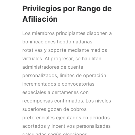
Privilegios por Rango de
Afiliación
Los miembros principiantes disponen a
bonificaciones hebdomadarias
rotativas y soporte mediante medios
virtuales. Al progresar, se habilitan
administradores de cuenta
personalizados, límites de operación
incrementados e convocatorias
especiales a certámenes con
recompensas confirmados. Los niveles
superiores gozan de cobros
preferenciales ejecutados en períodos
acortados y incentivos personalizadas
calculadas según elecciones