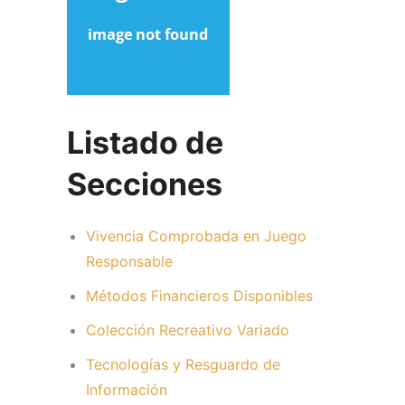
Listado de
Secciones
Vivencia Comprobada en Juego
Responsable
Métodos Financieros Disponibles
Colección Recreativo Variado
Tecnologías y Resguardo de
Información