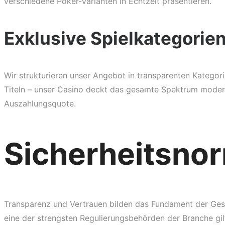
verschiedene Poker-Varianten in Echtzeit präsentieren.
Exklusive Spielkategorien
Wir strukturieren unser Angebot in transparenten Kategor
Titeln – unser Casino deckt das gesamte Spektrum modern
Auszahlungsquote.
Sicherheitsno
Transparenz und Vertrauen bilden das Fundament der Gesch
eine der strengsten Regulierungsbehörden der Branche gilt