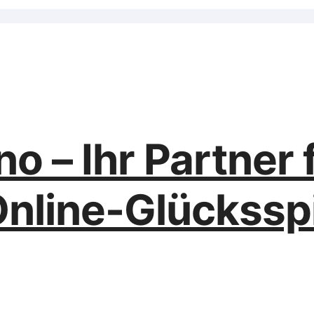
o – Ihr Partner 
nline-Glücksspi