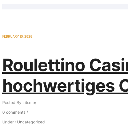
FEBRUARY 10, 2026
Roulettino Casin
hochwertiges O
Posted By : itsme
/
0 comments
/
Under :
Uncategorized