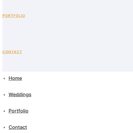
PORTFOLIO
CONTACT
Home
Weddings
Portfolio
Contact