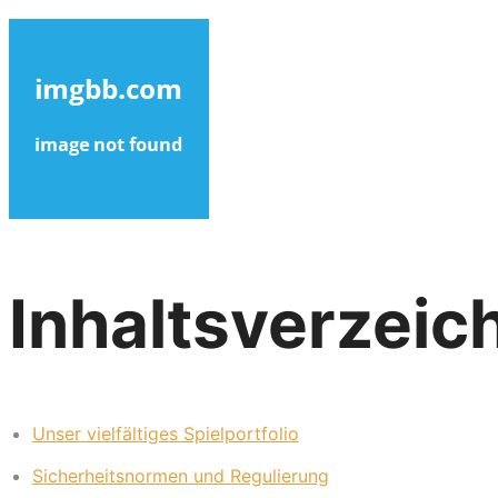
Inhaltsverzeic
Unser vielfältiges Spielportfolio
Sicherheitsnormen und Regulierung