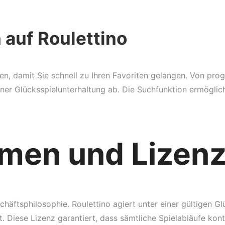
 auf Roulettino
ien, damit Sie schnell zu Ihren Favoriten gelangen. Von pr
er Glücksspielunterhaltung ab. Die Suchfunktion ermöglich
rmen und Lizen
äftsphilosophie. Roulettino agiert unter einer gültigen Gl
. Diese Lizenz garantiert, dass sämtliche Spielabläufe kont