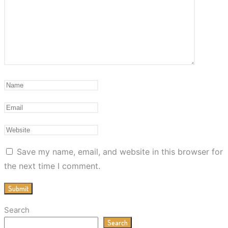
Save my name, email, and website in this browser for
the next time I comment.
Search
Search