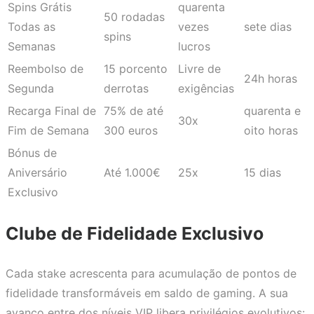
Spins Grátis
quarenta
50 rodadas
Todas as
vezes
sete dias
spins
Semanas
lucros
Reembolso de
15 porcento
Livre de
24h horas
Segunda
derrotas
exigências
Recarga Final de
75% de até
quarenta e
30x
Fim de Semana
300 euros
oito horas
Bónus de
Aniversário
Até 1.000€
25x
15 dias
Exclusivo
Clube de Fidelidade Exclusivo
Cada stake acrescenta para acumulação de pontos de
fidelidade transformáveis em saldo de gaming. A sua
avanço entre dos níveis VIP libera privilégios evolutivos: