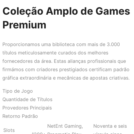
Coleção Amplo de Games
Premium
Proporcionamos uma biblioteca com mais de 3.000
títulos meticulosamente curados dos melhores
fornecedores da área. Estas alianças profissionais que
firmámos com criadores prestigiados certificam padrão
gráfica extraordinária e mecânicas de apostas criativas.
Tipo de Jogo
Quantidade de Títulos
Provedores Principais
Retorno Padrão
NetEnt Gaming,
Noventa e seis
Slots