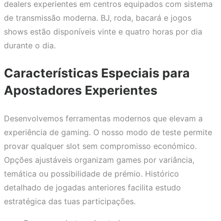
dealers experientes em centros equipados com sistema
de transmissão moderna. BJ, roda, bacará e jogos
shows estão disponíveis vinte e quatro horas por dia
durante o dia.
Características Especiais para
Apostadores Experientes
Desenvolvemos ferramentas modernos que elevam a
experiência de gaming. O nosso modo de teste permite
provar qualquer slot sem compromisso económico.
Opções ajustáveis organizam games por variância,
temática ou possibilidade de prémio. Histórico
detalhado de jogadas anteriores facilita estudo
estratégica das tuas participações.