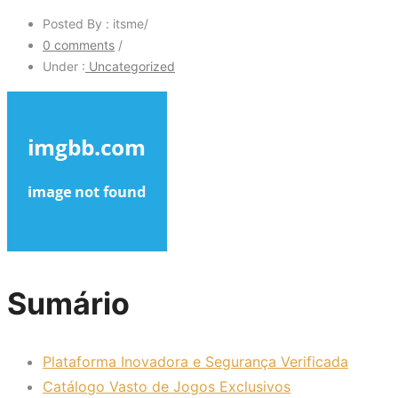
Posted By : itsme
/
0 comments
/
Under :
Uncategorized
Sumário
Plataforma Inovadora e Segurança Verificada
Catálogo Vasto de Jogos Exclusivos