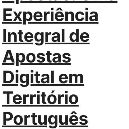
Experiência
Integral de
Apostas
Digital em
Território
Português