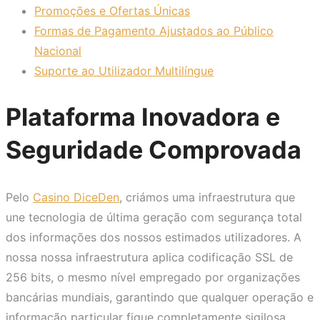
Promoções e Ofertas Únicas
Formas de Pagamento Ajustados ao Público
Nacional
Suporte ao Utilizador Multilíngue
Plataforma Inovadora e
Seguridade Comprovada
Pelo
Casino DiceDen
, criámos uma infraestrutura que
une tecnologia de última geração com segurança total
dos informações dos nossos estimados utilizadores. A
nossa nossa infraestrutura aplica codificação SSL de
256 bits, o mesmo nível empregado por organizações
bancárias mundiais, garantindo que qualquer operação e
informação particular fique completamente sigilosa.