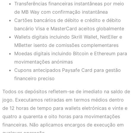
Transferências financeiras instantâneas por meio
de MB Way com confirmação instantânea
Cartões bancários de débito e crédito e débito
bancário Visa e MasterCard aceitos globalmente
Wallets digitais incluindo Skrill Wallet, NetEller e
MBetter isento de comissões complementares
Moedas digitais incluindo Bitcoin e Ethereum para
movimentações anónimas
Cupons antecipados Paysafe Card para gestão
financeiro preciso
Todos os depósitos refletem-se de imediato na saldo de
jogo. Executamos retiradas em termos médios dentro
de 12 horas de tempo para wallets eletrónicas e vinte e
quatro a quarenta e oito horas para movimentações
financeiras. Não aplicamos encargos de execução em
qualquer operação.