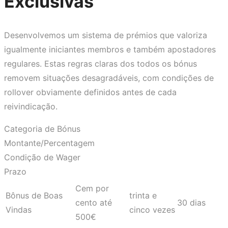
Exclusivas
Desenvolvemos um sistema de prémios que valoriza
igualmente iniciantes membros e também apostadores
regulares. Estas regras claras dos todos os bónus
removem situações desagradáveis, com condições de
rollover obviamente definidos antes de cada
reivindicação.
Categoria de Bónus
Montante/Percentagem
Condição de Wager
Prazo
Cem por
Bônus de Boas
trinta e
cento até
30 dias
Vindas
cinco vezes
500€