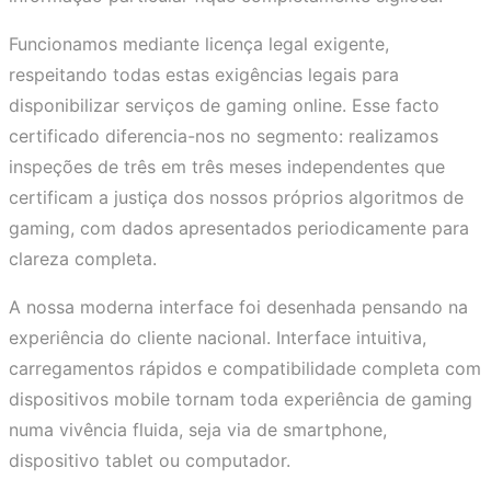
Funcionamos mediante licença legal exigente,
respeitando todas estas exigências legais para
disponibilizar serviços de gaming online. Esse facto
certificado diferencia-nos no segmento: realizamos
inspeções de três em três meses independentes que
certificam a justiça dos nossos próprios algoritmos de
gaming, com dados apresentados periodicamente para
clareza completa.
A nossa moderna interface foi desenhada pensando na
experiência do cliente nacional. Interface intuitiva,
carregamentos rápidos e compatibilidade completa com
dispositivos mobile tornam toda experiência de gaming
numa vivência fluida, seja via de smartphone,
dispositivo tablet ou computador.