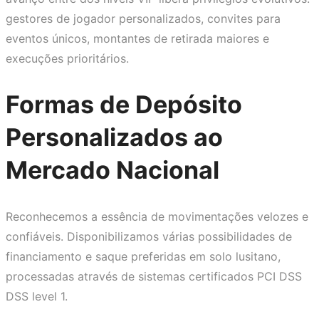
gestores de jogador personalizados, convites para
eventos únicos, montantes de retirada maiores e
execuções prioritários.
Formas de Depósito
Personalizados ao
Mercado Nacional
Reconhecemos a essência de movimentações velozes e
confiáveis. Disponibilizamos várias possibilidades de
financiamento e saque preferidas em solo lusitano,
processadas através de sistemas certificados PCI DSS
DSS level 1.