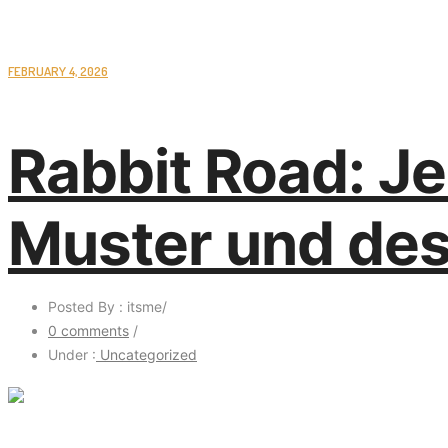
FEBRUARY 4, 2026
Rabbit Road: J
Muster und des
Posted By : itsme
/
0 comments
/
Under :
Uncategorized