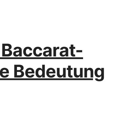
 Baccarat-
he Bedeutung