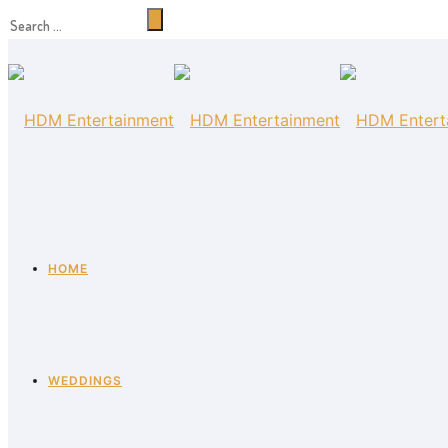
HOME
WEDDINGS