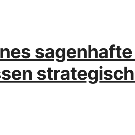
enes sagenhafte
sen strategisc