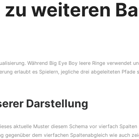
zu weiteren Ba
sualisierung. Während Big Eye Boy leere Ringe verwendet u
rung erlaubt es Spielern, jegliche drei abgeleiteten Pfade 
rer Darstellung
dieses aktuelle Muster diesem Schema vor vierfach Spalten 
ng gegenüber dem vierfachen Spaltenabgleich wie auch zei