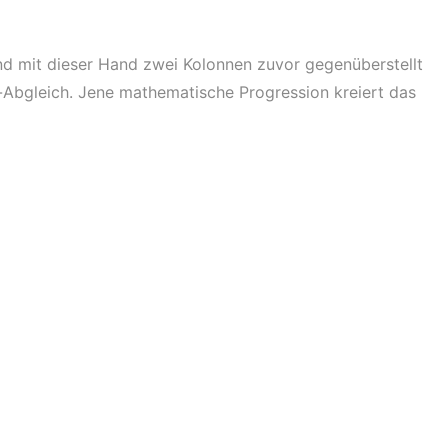
nd mit dieser Hand zwei Kolonnen zuvor gegenüberstellt
-Abgleich. Jene mathematische Progression kreiert das