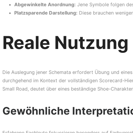
Abgewinkelte Anordnung:
Jene Symbole folgen des 
Platzsparende Darstellung:
Diese brauchen weniger 
Reale Nutzung 
Die Auslegung jener Schemata erfordert Übung und eines u
durchgehend im Kontext der vollständigen Scorecard-Hiera
Small Road, deutet über eines beständige Shoe-Charakteri
Gewöhnliche Interpretat
Erfahrene Fachleute fokussieren besonders auf Farbversch