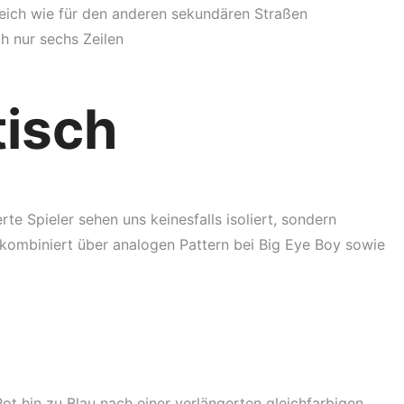
leich wie für den anderen sekundären Straßen
h nur sechs Zeilen
tisch
 Spieler sehen uns keinesfalls isoliert, sondern
 kombiniert über analogen Pattern bei Big Eye Boy sowie
ot hin zu Blau nach einer verlängerten gleichfarbigen