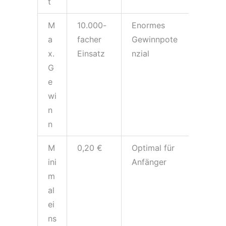
t
M
10.000-
Enormes
a
facher
Gewinnpote
x.
Einsatz
nzial
G
e
wi
n
n
M
0,20 €
Optimal für
ini
Anfänger
m
al
ei
ns