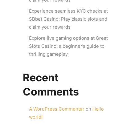
Experience seamless KYC checks at
SBbet Casino: Play classic slots and
claim your rewards
Explore live gaming options at Great
Slots Casino: a beginner’s guide to
thrilling gameplay
Recent
Comments
A WordPress Commenter
on
Hello
world!