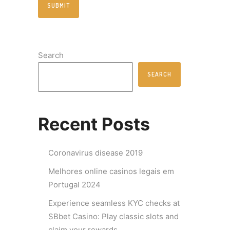
Search
SEARCH
Recent Posts
Coronavirus disease 2019
Melhores online casinos legais em
Portugal 2024
Experience seamless KYC checks at
SBbet Casino: Play classic slots and
claim your rewards