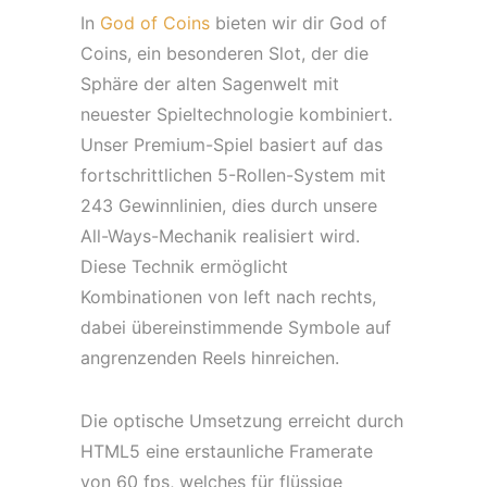
In
God of Coins
bieten wir dir God of
Coins, ein besonderen Slot, der die
Sphäre der alten Sagenwelt mit
neuester Spieltechnologie kombiniert.
Unser Premium-Spiel basiert auf das
fortschrittlichen 5-Rollen-System mit
243 Gewinnlinien, dies durch unsere
All-Ways-Mechanik realisiert wird.
Diese Technik ermöglicht
Kombinationen von left nach rechts,
dabei übereinstimmende Symbole auf
angrenzenden Reels hinreichen.
Die optische Umsetzung erreicht durch
HTML5 eine erstaunliche Framerate
von 60 fps, welches für flüssige