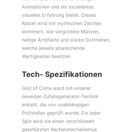
Animationen und ein exzellentes
visuelles Erfahrung bietet. Dieses
Raster wird mit mythischen Zeichen
dominiert, wie vergoldete Münzen,
heilige Artefakte und starke Gottheiten,
welche jeweils abweichende
Wertigkeiten besitzen.
Tech- Spezifikationen
God of Coins ward mit unserer
neuesten Zufallsgenerator-Technik
erstellt, die von unabhängigen
Prüfstellen geprüft wurde. Ein jeder
Spin wird via einen verschlüsselt
geschützten Rechenmechanismus