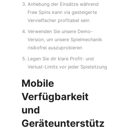
Anhebung der Einsätze während
Free Spins kann via gesteigerte
Vervielfacher profitabel sein
Verwenden Sie unsere Demo-
Version, um unsere Spielmechanik
risikofrei auszuprobieren
Legen Sie dir klare Profit- und
Verlust-Limits vor jeder Spielsitzung
Mobile
Verfügbarkeit
und
Geräteunterstütz