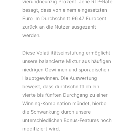
vierundneunzig Prozent. Jene RTP-Rate
besagt, dass von einem eingesetzten
Euro im Durchschnitt 96,47 Eurocent
zurück an die Nutzer ausgezahlt
werden.
Diese Volatilitätseinstufung ermöglicht
unsere balancierte Mixtur aus häufigen
niedrigen Gewinnen und sporadischen
Hauptgewinnen. Die Auswertung
beweist, dass durchschnittlich ein
vierte bis fünften Durchgang zu einer
Winning-Kombination mündet, hierbei
die Schwankung durch unsere
unterschiedlichen Bonus-Features noch
modifiziert wird.