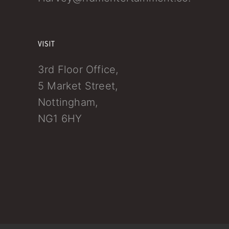
VISIT
3rd Floor Office,
5 Market Street,
Nottingham,
NG1 6HY