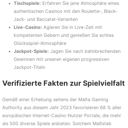
Tischspiele:
Erfahren Sie jene Atmosphäre eines
authentischen Casinos mit den Roulette-, Black-
Jack- und Baccarat-Varianten
Live-Casino:
Agieren Sie in Live-Zeit mit
kompetenten Gebern und genießen Sie echtes
Glücksspiel-Atmosphäre
Jackpot-Spiele:
Jagen Sie nach bahnbrechenden
Gewinnen mit unseren eigenen progressiven
Jackpot-Titeln
Verifizierte Fakten zur Spielvielfalt
Gemäß einer Erhebung seitens der Malta Gaming
Authority aus diesem Jahr 2023 favorisieren 68 % aller
europäischen Internet-Casino-Nutzer Portale, die mehr
als 500 diverse Spiele anbieten. Solchem Maßstab