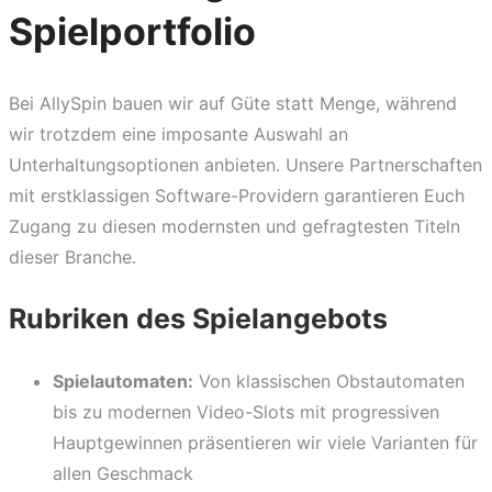
Spielportfolio
Bei AllySpin bauen wir auf Güte statt Menge, während
wir trotzdem eine imposante Auswahl an
Unterhaltungsoptionen anbieten. Unsere Partnerschaften
mit erstklassigen Software-Providern garantieren Euch
Zugang zu diesen modernsten und gefragtesten Titeln
dieser Branche.
Rubriken des Spielangebots
Spielautomaten:
Von klassischen Obstautomaten
bis zu modernen Video-Slots mit progressiven
Hauptgewinnen präsentieren wir viele Varianten für
allen Geschmack