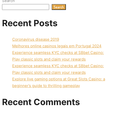
Search
Search
Recent Posts
Coronavirus disease 2019
Melhores online casinos legais em Portugal 2024
Experience seamless KYC checks at SBbet Casino:
Play classic slots and claim your rewards
Experience seamless KYC checks at SBbet Casino:
Play classic slots and claim your rewards
Explore live gaming options at Great Slots Casino: a
beginner’s guide to thrilling gameplay
Recent Comments