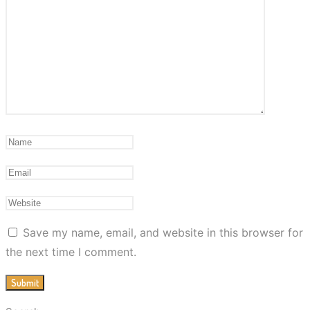
Save my name, email, and website in this browser for
the next time I comment.