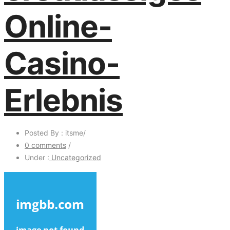
Online-
Casino-
Erlebnis
Posted By : itsme
/
0 comments
/
Under :
Uncategorized