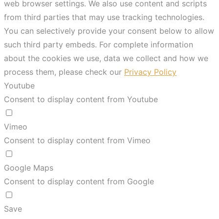
web browser settings. We also use content and scripts
from third parties that may use tracking technologies.
You can selectively provide your consent below to allow
such third party embeds. For complete information
about the cookies we use, data we collect and how we
process them, please check our
Privacy Policy
Youtube
Consent to display content from Youtube
Vimeo
Consent to display content from Vimeo
Google Maps
Consent to display content from Google
Save