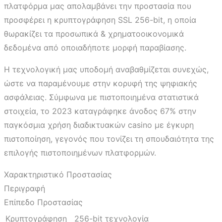
πλατφόρμα μας απολαμβάνει την προστασία που
προσφέρει η κρυπτογράφηση SSL 256-bit, η οποία
θωρακίζει τα προσωπικά & χρηματοοικονομικά
δεδομένα από οποιαδήποτε μορφή παραβίασης.
Η τεχνολογική μας υποδομή αναβαθμίζεται συνεχώς,
ώστε να παραμένουμε στην κορυφή της ψηφιακής
ασφάλειας. Σύμφωνα με πιστοποιημένα στατιστικά
στοιχεία, το 2023 καταγράφηκε άνοδος 67% στην
παγκόσμια χρήση διαδικτυακών casino με έγκυρη
πιστοποίηση, γεγονός που τονίζει τη σπουδαιότητα της
επιλογής πιστοποιημένων πλατφορμών.
Χαρακτηριστικό Προστασίας
Περιγραφή
Επίπεδο Προστασίας
Κρυπτογράφηση
256-bit τεχνολογία