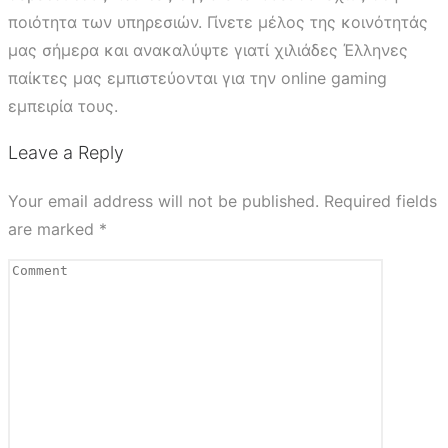
ποιότητα των υπηρεσιών. Γίνετε μέλος της κοινότητάς
μας σήμερα και ανακαλύψτε γιατί χιλιάδες Έλληνες
παίκτες μας εμπιστεύονται για την online gaming
εμπειρία τους.
Leave a Reply
Your email address will not be published.
Required fields
are marked
*