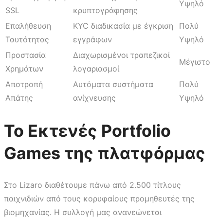
Υψηλό
SSL
κρυπτογράφησης
Επαλήθευση
KYC διαδικασία με έγκριση
Πολύ
Ταυτότητας
εγγράφων
Υψηλό
Προστασία
Διαχωρισμένοι τραπεζικοί
Μέγιστο
Χρημάτων
λογαριασμοί
Αποτροπή
Αυτόματα συστήματα
Πολύ
Απάτης
ανίχνευσης
Υψηλό
Το Εκτενές Portfolio
Games της πλατφόρμας
Στο Lizaro διαθέτουμε πάνω από 2.500 τίτλους
παιχνιδιών από τους κορυφαίους προμηθευτές της
βιομηχανίας. Η συλλογή μας ανανεώνεται