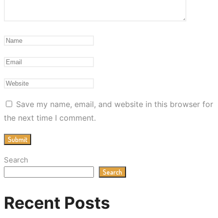
Save my name, email, and website in this browser for
the next time I comment.
Search
Search
Recent Posts