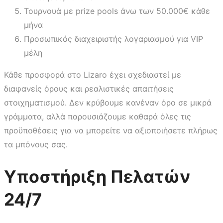
Τουρνουά με prize pools άνω των 50.000€ κάθε
μήνα
Προσωπικός διαχειριστής λογαριασμού για VIP
μέλη
Κάθε προσφορά στο Lizaro έχει σχεδιαστεί με
διαφανείς όρους και ρεαλιστικές απαιτήσεις
στοιχηματισμού. Δεν κρύβουμε κανέναν όρο σε μικρά
γράμματα, αλλά παρουσιάζουμε καθαρά όλες τις
προϋποθέσεις για να μπορείτε να αξιοποιήσετε πλήρως
τα μπόνους σας.
Υποστήριξη Πελατών
24/7