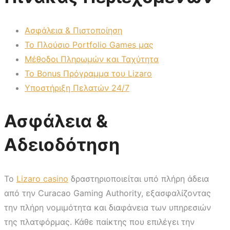
Ασφάλεια & Πιστοποίηση
Το Πλούσιο Portfolio Games μας
Μέθοδοι Πληρωμών και Ταχύτητα
Το Bonus Πρόγραμμα του Lizaro
Υποστήριξη Πελατών 24/7
Ασφάλεια &
Αδειοδότηση
Το
Lizaro casino
δραστηριοποιείται υπό πλήρη άδεια
από την Curacao Gaming Authority, εξασφαλίζοντας
την πλήρη νομιμότητα και διαφάνεια των υπηρεσιών
της πλατφόρμας. Κάθε παίκτης που επιλέγει την