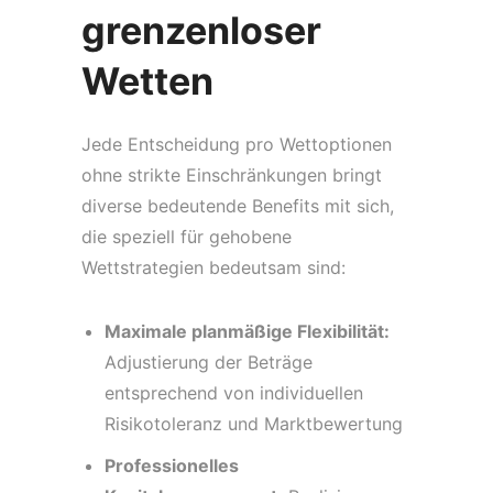
grenzenloser
Wetten
Jede Entscheidung pro Wettoptionen
ohne strikte Einschränkungen bringt
diverse bedeutende Benefits mit sich,
die speziell für gehobene
Wettstrategien bedeutsam sind:
Maximale planmäßige Flexibilität:
Adjustierung der Beträge
entsprechend von individuellen
Risikotoleranz und Marktbewertung
Professionelles