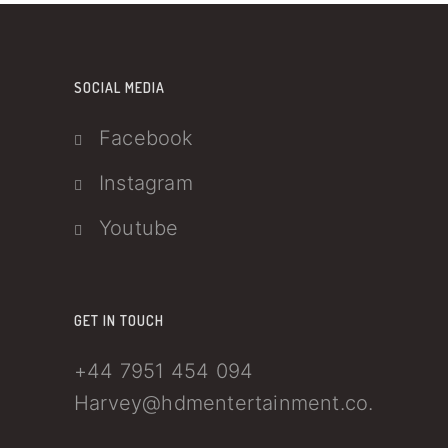
SOCIAL MEDIA
Facebook
Instagram
Youtube
GET IN TOUCH
+44 7951 454 094
Harvey@hdmentertainment.co.uk