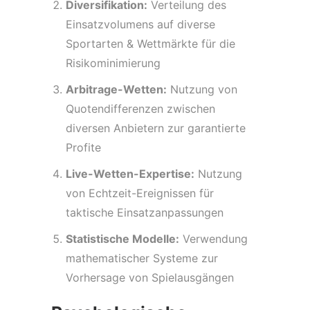
Diversifikation:
Verteilung des
Einsatzvolumens auf diverse
Sportarten & Wettmärkte für die
Risikominimierung
Arbitrage-Wetten:
Nutzung von
Quotendifferenzen zwischen
diversen Anbietern zur garantierte
Profite
Live-Wetten-Expertise:
Nutzung
von Echtzeit-Ereignissen für
taktische Einsatzanpassungen
Statistische Modelle:
Verwendung
mathematischer Systeme zur
Vorhersage von Spielausgängen