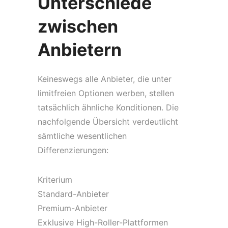
Unterschiede
zwischen
Anbietern
Keineswegs alle Anbieter, die unter
limitfreien Optionen werben, stellen
tatsächlich ähnliche Konditionen. Die
nachfolgende Übersicht verdeutlicht
sämtliche wesentlichen
Differenzierungen:
Kriterium
Standard-Anbieter
Premium-Anbieter
Exklusive High-Roller-Plattformen