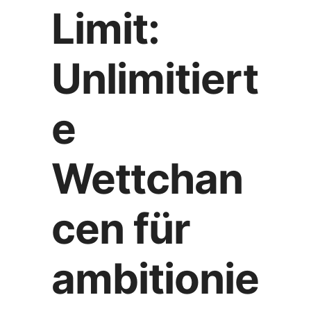
Limit:
Unlimitiert
e
Wettchan
cen für
ambitionie