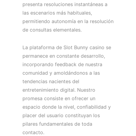
presenta resoluciones instantáneas a
las escenarios más habituales,
permitiendo autonomía en la resolución
de consultas elementales.
La plataforma de Slot Bunny casino se
permanece en constante desarrollo,
incorporando feedback de nuestra
comunidad y amoldándonos a las
tendencias nacientes del
entretenimiento digital. Nuestro
promesa consiste en ofrecer un
espacio donde la nivel, confiabilidad y
placer del usuario constituyan los
pilares fundamentales de toda
contacto.