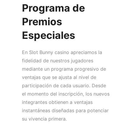
Programa de
Premios
Especiales
En Slot Bunny casino apreciamos la
fidelidad de nuestros jugadores
mediante un programa progresivo de
ventajas que se ajusta al nivel de
participación de cada usuario. Desde
el momento del inscripción, los nuevos
integrantes obtienen a ventajas
instantáneas diseñadas para potenciar
su vivencia primera.