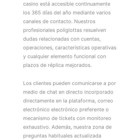
casino está accesible continuamente
los 365 días del año mediante varios
canales de contacto. Nuestros
profesionales poliglottas resuelven
dudas relacionadas con cuentas,
operaciones, características operativas
y cualquier elemento funcional con
plazos de réplica mejorados.
Los clientes pueden comunicarse a por
medio de chat en directo incorporado
directamente en la plataforma, correo
electrónico electrónico preferente o
mecanismo de tickets con monitoreo
exhaustivo. Además, nuestra zona de
preguntas habituales actualizada