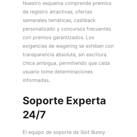
Nuestro esquema comprende premios
de registro atractivas, ofertas
semanales temáticas, cashback
personalizado y concursos frecuentes
con premios garantizados. Los
exigencias de wagering se exhiben con
transparencia absoluta, sin escritura
chica ambigua, permitiendo que cada
usuario tome determinaciones
informadas.
Soporte Experta
24/7
El equipo de soporte de Slot Bunny