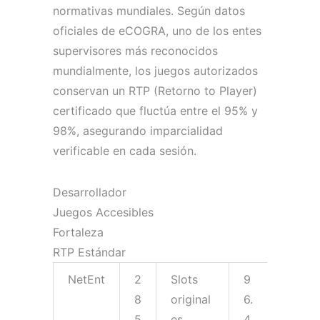
normativas mundiales. Según datos
oficiales de eCOGRA, uno de los entes
supervisores más reconocidos
mundialmente, los juegos autorizados
conservan un RTP (Retorno to Player)
certificado que fluctúa entre el 95% y
98%, asegurando imparcialidad
verificable en cada sesión.
Desarrollador
Juegos Accesibles
Fortaleza
RTP Estándar
NetEnt
2
Slots
9
8
original
6.
5
es
4