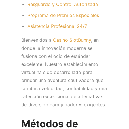
Resguardo y Control Autorizada
Programa de Premios Especiales
Asistencia Profesional 24/7
Bienvenidos a
Casino SlotBunny
, en
donde la innovación moderna se
fusiona con el ocio de estándar
excelente. Nuestro establecimiento
virtual ha sido desarrollado para
brindar una aventura cautivadora que
combina velocidad, confiabilidad y una
selección excepcional de alternativas
de diversión para jugadores exigentes.
Métodos de