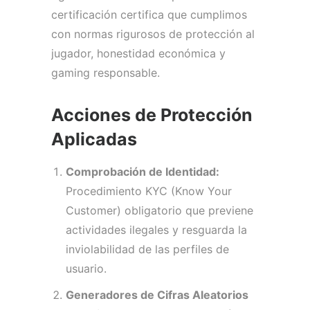
certificación certifica que cumplimos
con normas rigurosos de protección al
jugador, honestidad económica y
gaming responsable.
Acciones de Protección
Aplicadas
Comprobación de Identidad:
Procedimiento KYC (Know Your
Customer) obligatorio que previene
actividades ilegales y resguarda la
inviolabilidad de las perfiles de
usuario.
Generadores de Cifras Aleatorios