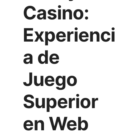
Casino:
Experienci
a de
Juego
Superior
en Web