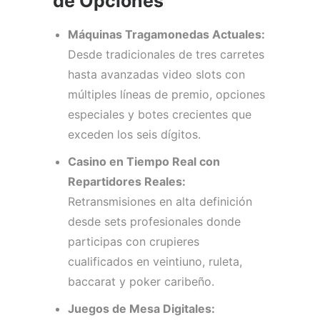
de Opciones
Máquinas Tragamonedas Actuales:
Desde tradicionales de tres carretes
hasta avanzadas video slots con
múltiples líneas de premio, opciones
especiales y botes crecientes que
exceden los seis dígitos.
Casino en Tiempo Real con
Repartidores Reales:
Retransmisiones en alta definición
desde sets profesionales donde
participas con crupieres
cualificados en veintiuno, ruleta,
baccarat y poker caribeño.
Juegos de Mesa Digitales: