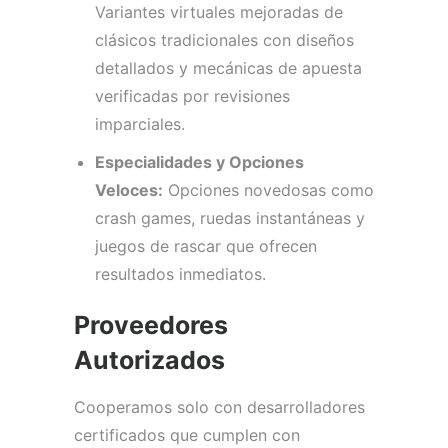
Variantes virtuales mejoradas de
clásicos tradicionales con diseños
detallados y mecánicas de apuesta
verificadas por revisiones
imparciales.
Especialidades y Opciones
Veloces:
Opciones novedosas como
crash games, ruedas instantáneas y
juegos de rascar que ofrecen
resultados inmediatos.
Proveedores
Autorizados
Cooperamos solo con desarrolladores
certificados que cumplen con