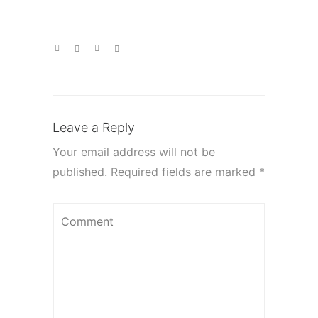
Leave a Reply
Your email address will not be
published.
Required fields are marked
*