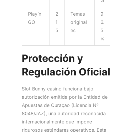
%
Play’n
2
Temas
9
GO
1
original
6.
5
es
5
%
Protección y
Regulación Oficial
Slot Bunny casino funciona bajo
autorización emitida por la Entidad de
Apuestas de Curaçao (Licencia Nº
8048/JAZ), una autoridad reconocida
internacionalmente que impone
rigurosos estándares operativos. Esta