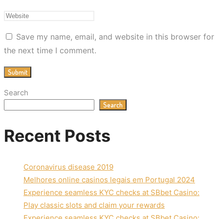
Save my name, email, and website in this browser for
the next time I comment.
Search
Search
Recent Posts
Coronavirus disease 2019
Melhores online casinos legais em Portugal 2024
Experience seamless KYC checks at SBbet Casino:
Play classic slots and claim your rewards
Experience seamless KYC checks at SBbet Casino: