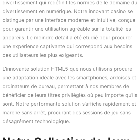
divertissement qui redéfinit les normes de le domaine du
divertissement en numérique. Notre innovant casino se
distingue par une interface moderne et intuitive, conçue
pour garantir une utilisation agréable sur la totalité les
appareils. Le moindre détail a été étudié pour procurer
une expérience captivante qui correspond aux besoins
des utilisateurs les plus exigeants.
L’innovante solution HTML5 que nous utilisons procure
une adaptation idéale avec les smartphones, ardoises et
ordinateurs de bureau, permettant à nos membres de
bénéficier de leurs titres privilégiés où peu importe qu’ils
sont. Notre performante solution s’affiche rapidement et
marche sans arrêt, procurant des sessions de jeu sans
désagrément technologique.