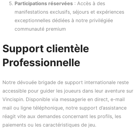
Participations réservées
: Accès à des
manifestations exclusifs, séjours et expériences
exceptionnelles dédiées à notre privilégiée
communauté premium
Support clientèle
Professionnelle
Notre dévouée brigade de support internationale reste
accessible pour guider les joueurs dans leur aventure sur
Vincispin. Disponible via messagerie en direct, e-mail
mail ou ligne téléphonique, notre support d’assistance
réagit vite aux demandes concernant les profils, les
paiements ou les caractéristiques de jeu.