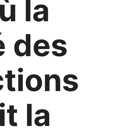
ù la
é des
ctions
t la