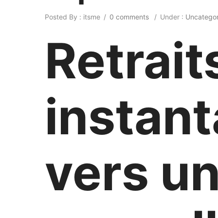
Posted By : itsme
/
0 comments
/
Under :
Uncategor
Retrait
instant
vers u