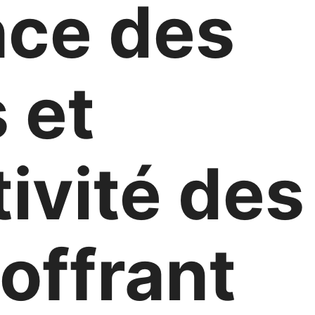
nce des
 et
tivité des
offrant