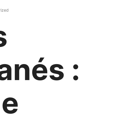
ized
s
anés :
ne