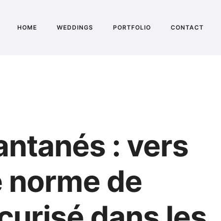
HOME
WEDDINGS
PORTFOLIO
CONTACT
antanés : vers
e norme de
curisé dans les