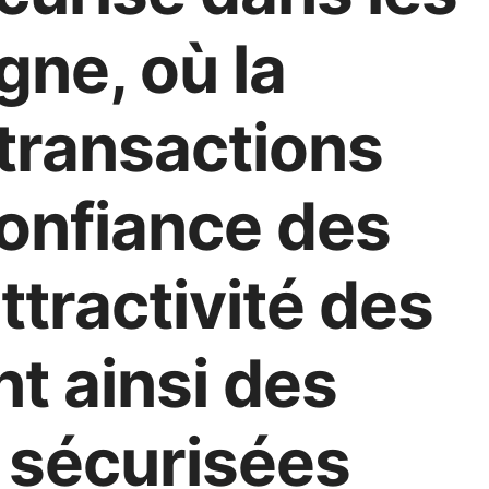
gne, où la
 transactions
 confiance des
attractivité des
nt ainsi des
 sécurisées