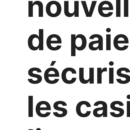
nouvel
de pai
sécuri
les cas