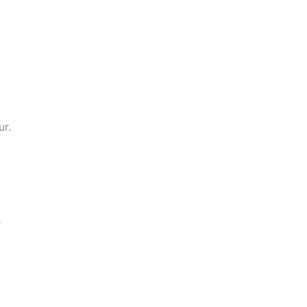
ur.
r