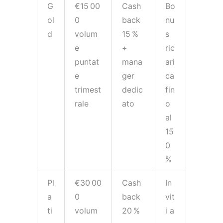
G
€15 00
Cash
Bo
ol
0
back
nu
d
volum
15 %
s
e
+
ric
puntat
mana
ari
e
ger
ca
trimest
dedic
fin
rale
ato
o
al
15
0
%
Pl
€30 00
Cash
In
a
0
back
vit
ti
volum
20 %
i a