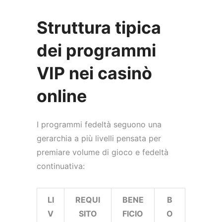
Struttura tipica
dei programmi
VIP nei casinò
online
I programmi fedeltà seguono una
gerarchia a più livelli pensata per
premiare volume di gioco e fedeltà
continuativa:
LI
REQUI
BENE
B
V
SITO
FICIO
O