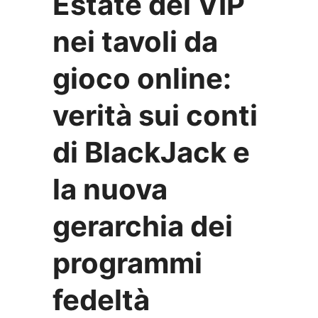
Estate dei VIP
nei tavoli da
gioco online:
verità sui conti
di BlackJack e
la nuova
gerarchia dei
programmi
fedeltà