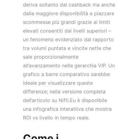
deriva soltanto dal cashback ma anche
dalla maggiore disponibilità a piazzare
scommesse più grandi grazie ai limiti
elevati consentiti dai livelli superiori –
un fenomeno evidenziato dal rapporto
tra volumi puntata e vincite nette che
sale proporzionalmente
all’avanzamento nella gerarchia VIP. Un
grafico a barre comparativo sarebbe
ideale per visualizzare queste
differenze; nella versione completa
dell’articolo su Nifti.Eu è disponibile
una infografica interattiva che mostra
ROI vs livello in tempo reale.
Come i