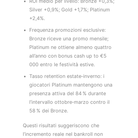
ROI medio per livello: Bronze +0,3%;
Silver +0,9%; Gold +1,7%; Platinum
+2,4%.
Frequenza promozioni esclusive:
Bronze riceve una promo mensile;
Platinum ne ottiene almeno quattro
all’anno con bonus cash up to €5
000 entro le festività estive.
Tasso retention estate‑inverno: i
giocatori Platinum mantengono una
presenza attiva del 84 % durante
l’intervallo ottobre‑marzo contro il
58 % dei Bronze.
Questi risultati suggeriscono che
l’incremento reale nel bankroll non