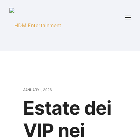
JANUARY 1, 2026
Estate dei
VIP nei