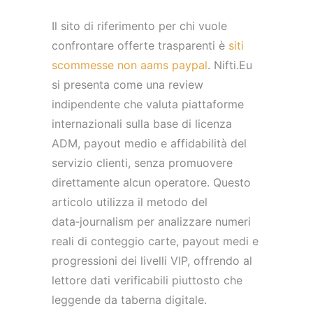
Il sito di riferimento per chi vuole
confrontare offerte trasparenti è
siti
scommesse non aams paypal
. Nifti.Eu
si presenta come una review
indipendente che valuta piattaforme
internazionali sulla base di licenza
ADM, payout medio e affidabilità del
servizio clienti, senza promuovere
direttamente alcun operatore. Questo
articolo utilizza il metodo del
data‑journalism per analizzare numeri
reali di conteggio carte, payout medi e
progressioni dei livelli VIP, offrendo al
lettore dati verificabili piuttosto che
leggende da taberna digitale.