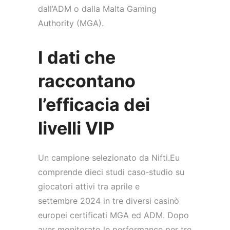
dall’ADM o dalla Malta Gaming
Authority (MGA).
I dati che
raccontano
l’efficacia dei
livelli VIP
Un campione selezionato da Nifti.Eu
comprende dieci studi caso‑studio su
giocatori attivi tra aprile e
settembre 2024 in tre diversi casinò
europei certificati MGA ed ADM. Dopo
aver monitorato le performance per tre