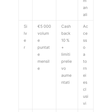
m
an
ali
Si
€5 000
Cash
Ac
lv
volum
back
ce
e
e
10 %
ss
r
puntat
+
o
e
limiti
a
mensil
prelie
to
e
vo
rn
aume
ei
ntati
es
cl
usi
vi