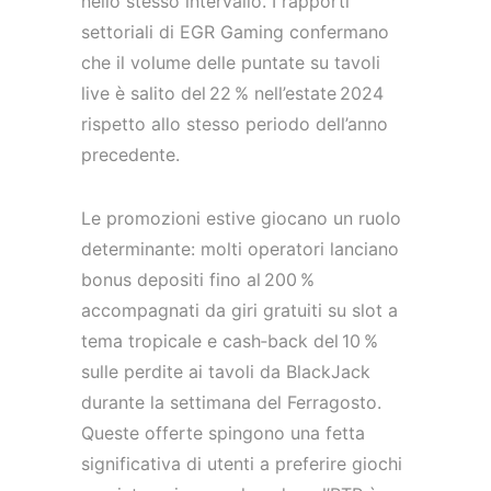
nello stesso intervallo. I rapporti
settoriali di EGR Gaming confermano
che il volume delle puntate su tavoli
live è salito del 22 % nell’estate 2024
rispetto allo stesso periodo dell’anno
precedente.
Le promozioni estive giocano un ruolo
determinante: molti operatori lanciano
bonus depositi fino al 200 %
accompagnati da giri gratuiti su slot a
tema tropicale e cash‑back del 10 %
sulle perdite ai tavoli da BlackJack
durante la settimana del Ferragosto.
Queste offerte spingono una fetta
significativa di utenti a preferire giochi