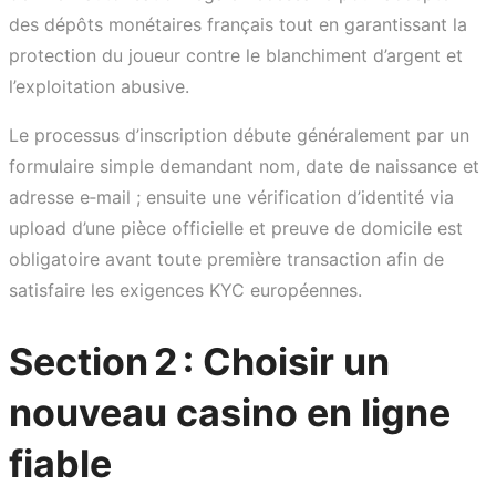
des dépôts monétaires français tout en garantissant la
protection du joueur contre le blanchiment d’argent et
l’exploitation abusive.
Le processus d’inscription débute généralement par un
formulaire simple demandant nom, date de naissance et
adresse e‑mail ; ensuite une vérification d’identité via
upload d’une pièce officielle et preuve de domicile est
obligatoire avant toute première transaction afin de
satisfaire les exigences KYC européennes.
Section 2 : Choisir un
nouveau casino en ligne
fiable