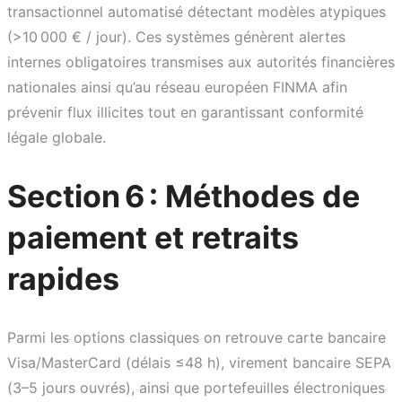
transactionnel automatisé détectant modèles atypiques
(>10 000 € / jour). Ces systèmes génèrent alertes
internes obligatoires transmises aux autorités financières
nationales ainsi qu’au réseau européen FINMA afin
prévenir flux illicites tout en garantissant conformité
légale globale.
Section 6 : Méthodes de
paiement et retraits
rapides
Parmi les options classiques on retrouve carte bancaire
Visa/MasterCard (délais ≤48 h), virement bancaire SEPA
(3–5 jours ouvrés), ainsi que portefeuilles électroniques