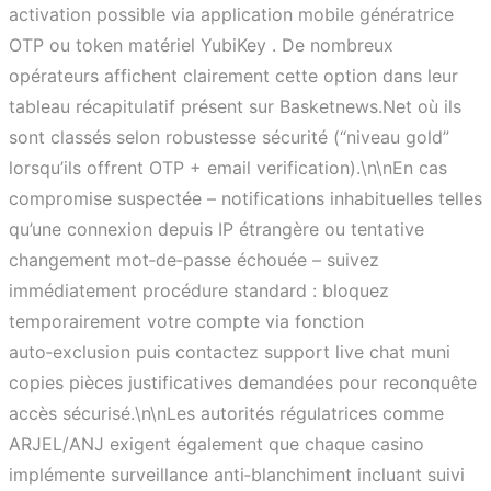
activation possible via application mobile génératrice
OTP ou token matériel YubiKey . De nombreux
opérateurs affichent clairement cette option dans leur
tableau récapitulatif présent sur Basketnews.Net où ils
sont classés selon robustesse sécurité (“niveau gold”
lorsqu’ils offrent OTP + email verification).\n\nEn cas
compromise suspectée – notifications inhabituelles telles
qu’une connexion depuis IP étrangère ou tentative
changement mot‑de‑passe échouée – suivez
immédiatement procédure standard : bloquez
temporairement votre compte via fonction
auto‑exclusion puis contactez support live chat muni
copies pièces justificatives demandées pour reconquête
accès sécurisé.\n\nLes autorités régulatrices comme
ARJEL/ANJ exigent également que chaque casino
implémente surveillance anti‑blanchiment incluant suivi