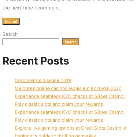
the next time I comment.
Search
Search
Recent Posts
Coronavirus disease 2019
Melhores online casinos legais em Portugal 2024
Experience seamless KYC checks at SBbet Casino:
Play classic slots and claim your rewards
Experience seamless KYC checks at SBbet Casino:
Play classic slots and claim your rewards
Explore live gaming options at Great Slots Casino: a
beginner’s guide to thrilling gameplay