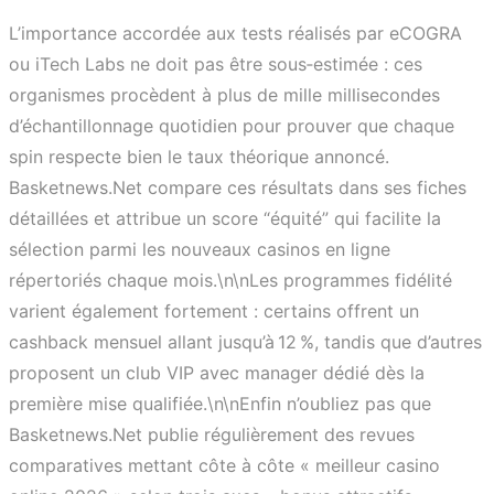
L’importance accordée aux tests réalisés par eCOGRA
ou iTech Labs ne doit pas être sous‑estimée : ces
organismes procèdent à plus de mille millisecondes
d’échantillonnage quotidien pour prouver que chaque
spin respecte bien le taux théorique annoncé.
Basketnews.Net compare ces résultats dans ses fiches
détaillées et attribue un score “équité” qui facilite la
sélection parmi les nouveaux casinos en ligne
répertoriés chaque mois.\n\nLes programmes fidélité
varient également fortement : certains offrent un
cashback mensuel allant jusqu’à 12 %, tandis que d’autres
proposent un club VIP avec manager dédié dès la
première mise qualifiée.\n\nEnfin n’oubliez pas que
Basketnews.Net publie régulièrement des revues
comparatives mettant côte à côte « meilleur casino