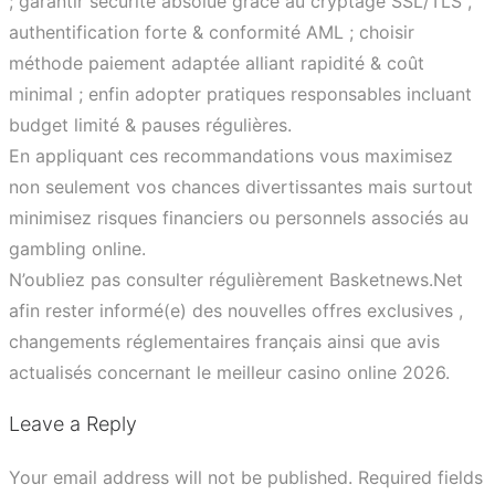
; garantir sécurité absolue grâce au cryptage SSL/TLS ,
authentification forte & conformité AML ; choisir
méthode paiement adaptée alliant rapidité & coût
minimal ; enfin adopter pratiques responsables incluant
budget limité & pauses régulières.
En appliquant ces recommandations vous maximisez
non seulement vos chances divertissantes mais surtout
minimisez risques financiers ou personnels associés au
gambling online.
N’oubliez pas consulter régulièrement Basketnews.Net
afin rester informé(e) des nouvelles offres exclusives ,
changements réglementaires français ainsi que avis
actualisés concernant le meilleur casino online 2026.
Leave a Reply
Your email address will not be published.
Required fields