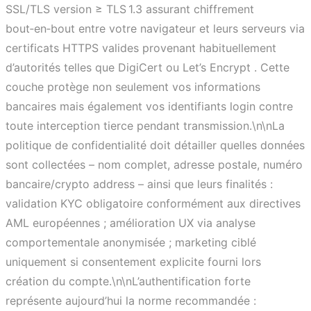
SSL/TLS version ≥ TLS 1.​3 assurant chiffrement
bout‑en‑bout entre votre navigateur et leurs serveurs via
certificats HTTPS valides provenant habituellement
d’autorités telles que DigiCert ou Let’s Encrypt . Cette
couche protège non seulement vos informations
bancaires mais également vos identifiants login contre
toute interception tierce pendant transmission.\n\nLa
politique de confidentialité doit détailler quelles données
sont collectées – nom complet, adresse postale, numéro
bancaire/crypto address – ainsi que leurs finalités :
validation KYC obligatoire conformément aux directives
AML européennes ; amélioration UX via analyse
comportementale anonymisée ; marketing ciblé
uniquement si consentement explicite fourni lors
création du compte.\n\nL’authentification forte
représente aujourd’hui la norme recommandée :