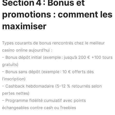
Section 4 : Bonus et
promotions : comment les
maximiser
Types courants de bonus rencontrés chez le meilleur
casino online aujourd’hui :
– Bonus dépôt initial (exemple : jusqu’à 200 € +100 tours
gratuits)
– Bonus sans dépôt (exemple : 10 € offerts dès
l’inscription)
– Cashback hebdomadaire (5–12 % retournés selon
pertes nettes)
– Programme fidélité cumulatif avec points
échangeables contre cash ou freebies