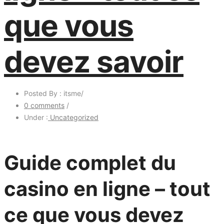
que vous
devez savoir
Posted By : itsme
/
0 comments
/
Under :
Uncategorized
Guide complet du
casino en ligne – tout
ce que vous devez