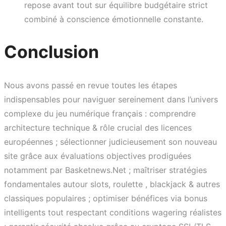
repose avant tout sur équilibre budgétaire strict
combiné à conscience émotionnelle constante.
Conclusion
Nous avons passé en revue toutes les étapes
indispensables pour naviguer sereinement dans l’univers
complexe du jeu numérique français : comprendre
architecture technique & rôle crucial des licences
européennes ; sélectionner judicieusement son nouveau
site grâce aux évaluations objectives prodiguées
notamment par Basketnews.Net ; maîtriser stratégies
fondamentales autour slots, roulette , blackjack & autres
classiques populaires ; optimiser bénéfices via bonus
intelligents tout respectant conditions wagering réalistes