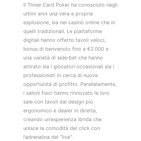
Il Three Card Poker ha conosciuto negli
ultimi anni una vera e propria
esplosione, sia nei casinò online che in
quelli tradizionali. Le piattaforme
digitali hanno offerto tavoli veloci,
bonus di benvenuto fino a €2 000 e
una varietà di side‑bet che hanno
attirato sia i giocatori occasionali sia i
professionisti in cerca di nuove
opportunità di profitto. Parallelamente,
i saloni fisici hanno rinnovato le loro
sale con tavoli dal design più
ergonomico e dealer in diretta,
creando un’esperienza ibrida che
unisce la comodità del click con
l’adrenalina del “live”.