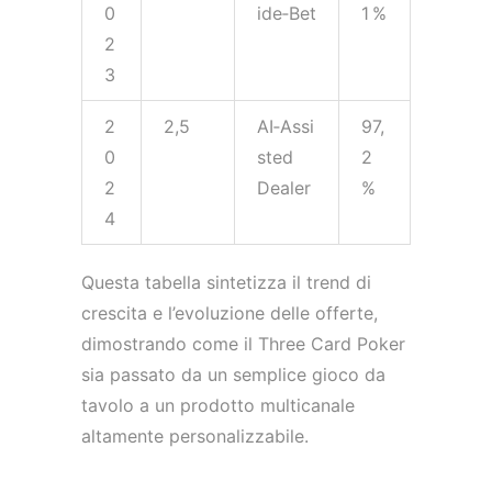
0
ide‑Bet
1 %
2
3
2
2,5
AI‑Assi
97,
0
sted
2
2
Dealer
%
4
Questa tabella sintetizza il trend di
crescita e l’evoluzione delle offerte,
dimostrando come il Three Card Poker
sia passato da un semplice gioco da
tavolo a un prodotto multicanale
altamente personalizzabile.