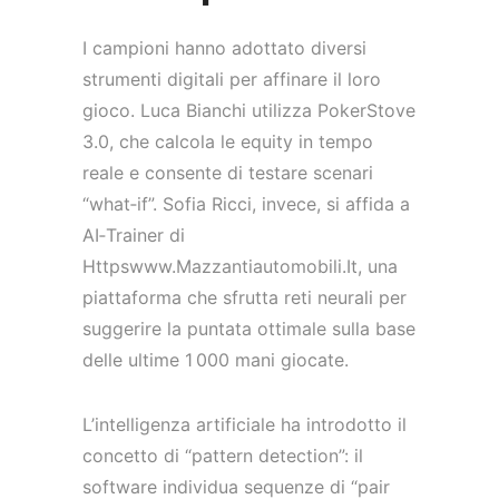
I campioni hanno adottato diversi
strumenti digitali per affinare il loro
gioco. Luca Bianchi utilizza PokerStove
3.0, che calcola le equity in tempo
reale e consente di testare scenari
“what‑if”. Sofia Ricci, invece, si affida a
AI‑Trainer di
Httpswww.Mazzantiautomobili.It, una
piattaforma che sfrutta reti neurali per
suggerire la puntata ottimale sulla base
delle ultime 1 000 mani giocate.
L’intelligenza artificiale ha introdotto il
concetto di “pattern detection”: il
software individua sequenze di “pair