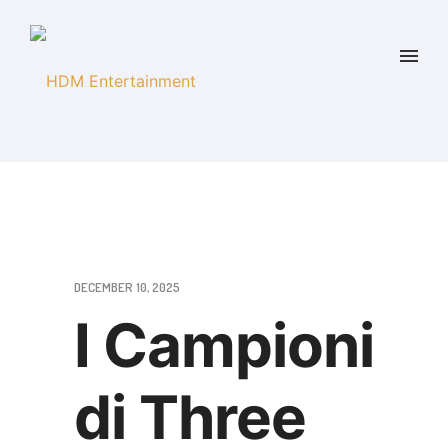
DECEMBER 10, 2025
I Campioni
di Three