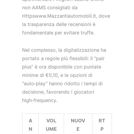
non AAMS consigliati da
Httpswww.Mazzantiautomobili.It, dove
la trasparenza delle recensioni è
fondamentale per evitare truffe.
Nel complesso, la digitalizzazione ha
portato a regole più flessibili: il “pair
plus” è ora disponibile con puntate
minime di €0,10, e le opzioni di
“auto‑play” hanno ridotto i tempi di
decisione, favorendo i giocatori
high‑frequency.
A
VOL
NUOV
RT
N
UME
E
P