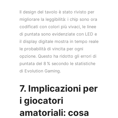
Il design del tavolo è stato rivisto per
migliorare la leggibilità: i chip sono ora
codificati con colori più vivaci, le linee
di puntata sono evidenziate con LED e
il display digitale mostra in tempo reale
le probabilità di vincita per ogni
opzione. Questo ha ridotto gli errori di
puntata del 8 % secondo le statistiche
di Evolution Gaming.
7. Implicazioni per
i giocatori
amatoriali: cosa