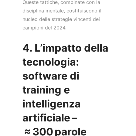
Queste tattiche, combinate con la
disciplina mentale, costituiscono il
nucleo delle strategie vincenti dei
campioni del 2024.
4. L’impatto della
tecnologia:
software di
training e
intelligenza
artificiale –
≈ 300 parole