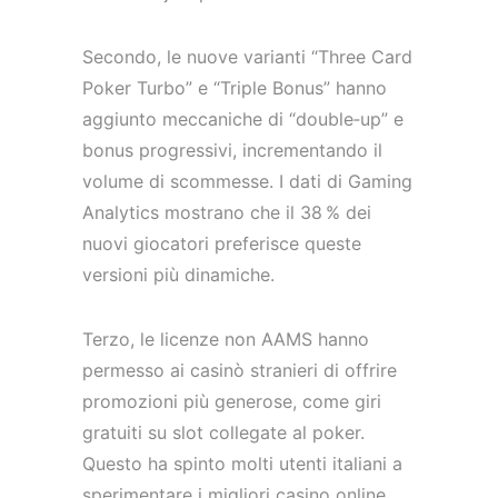
Secondo, le nuove varianti “Three Card
Poker Turbo” e “Triple Bonus” hanno
aggiunto meccaniche di “double‑up” e
bonus progressivi, incrementando il
volume di scommesse. I dati di Gaming
Analytics mostrano che il 38 % dei
nuovi giocatori preferisce queste
versioni più dinamiche.
Terzo, le licenze non AAMS hanno
permesso ai casinò stranieri di offrire
promozioni più generose, come giri
gratuiti su slot collegate al poker.
Questo ha spinto molti utenti italiani a
sperimentare i migliori casino online