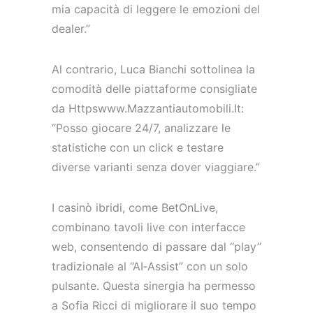
mia capacità di leggere le emozioni del
dealer.”
Al contrario, Luca Bianchi sottolinea la
comodità delle piattaforme consigliate
da Httpswww.Mazzantiautomobili.It:
“Posso giocare 24/7, analizzare le
statistiche con un click e testare
diverse varianti senza dover viaggiare.”
I casinò ibridi, come BetOnLive,
combinano tavoli live con interfacce
web, consentendo di passare dal “play”
tradizionale al “AI‑Assist” con un solo
pulsante. Questa sinergia ha permesso
a Sofia Ricci di migliorare il suo tempo