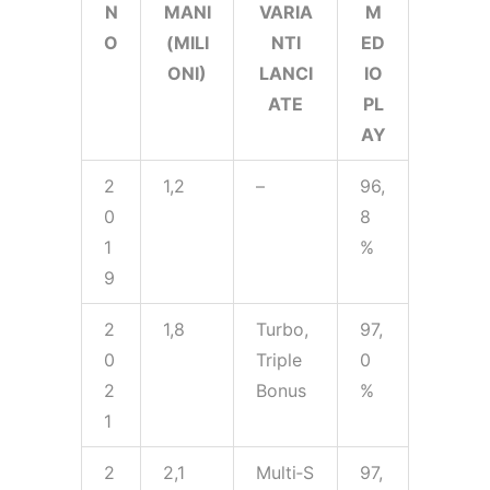
N
MANI
VARIA
M
O
(MILI
NTI
ED
ONI)
LANCI
IO
ATE
PL
AY
2
1,2
–
96,
0
8
1
%
9
2
1,8
Turbo,
97,
0
Triple
0
2
Bonus
%
1
2
2,1
Multi‑S
97,