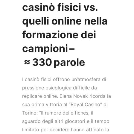
casinò fisici vs.
quelli online nella
formazione dei
campioni –
≈ 330 parole
I casinò fisici offrono un’atmosfera di
pressione psicologica difficile da
replicare online. Elena Novak ricorda la
sua prima vittoria al “Royal Casino” di
Torino: “Il rumore delle fiches, il
sguardo degli altri giocatori e il tempo
limitato per decidere hanno affinato la