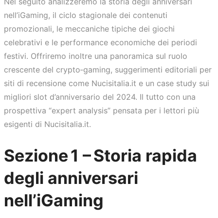
Nel seguito analizzeremo la storia degli anniversari
nell’iGaming, il ciclo stagionale dei contenuti
promozionali, le meccaniche tipiche dei giochi
celebrativi e le performance economiche dei periodi
festivi. Offriremo inoltre una panoramica sul ruolo
crescente del crypto‑gaming, suggerimenti editoriali per
siti di recensione come Nucisitalia.it e un case study sui
migliori slot d’anniversario del 2024. Il tutto con una
prospettiva “expert analysis” pensata per i lettori più
esigenti di Nucisitalia.it.
Sezione 1 – Storia rapida
degli anniversari
nell’iGaming