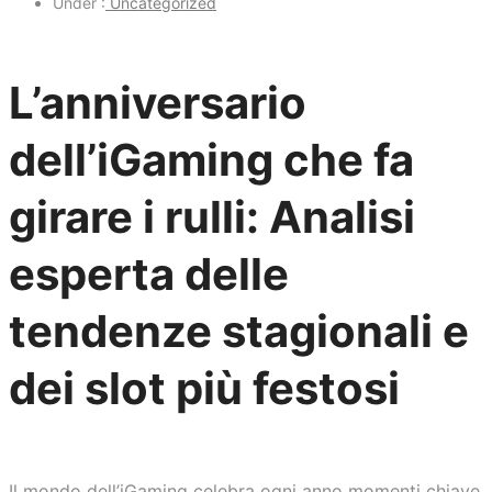
Under :
Uncategorized
L’anniversario
dell’iGaming che fa
girare i rulli: Analisi
esperta delle
tendenze stagionali e
dei slot più festosi
Il mondo dell’iGaming celebra ogni anno momenti chiave