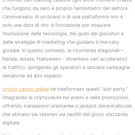
che fungono da vero e proprio termometro del settore.
L’anniversario di un brand o di una piattaforma non è
solo una data di rito: è l’occasione per misurare
l’evoluzione delle tecnologie, dei gusti dei giocatori e
delle strategie di marketing che guidano il mercato
globale. In questo contesto, le ricorrenze stagionali –
Natale, estate, Halloween – diventano veri acceleratori
di traffico, spingendo gli operatori a lanciare campagne
tematiche ad alto impatto.
crypto casino online
ha trasformato questi “slot party”
integrando le criptovalute nei premi e nelle promozioni,
offrendo transazioni istantanee e jackpot decentralizzati
che attirano sia veterani sia neofiti del gioco d’azzardo
digitale.