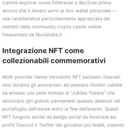
tramite explorer come Etherscan o BscScan prima
ancora che il denaro arrivi al loro wallet personale —
una caratteristica particolarmente apprezzata dai
membri della community
crypto casino online
frequentata da Nucisitalia.it .
Integrazione NFT come
collezionabili commemorativi
Molti provider hanno introdotto NFT esclusivi rilasciati
solo durante gli anniversari: ad esempio
Golden Jubilee
ha emesso una serie limitata di “Jubilee Tokens” che
sbloccano giri gratuiti permanenti quando detenuti nel
portafoglio dell’utente entro la fine dell’evento. Questi
NFT fungono anche da badge social da mostrare sui
profili Discord o Twitter dei giocatori più fedeli, creando