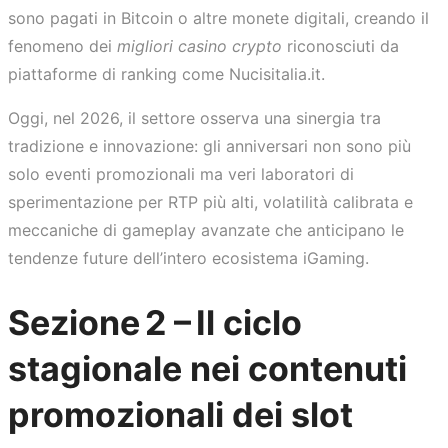
sono pagati in Bitcoin o altre monete digitali, creando il
fenomeno dei
migliori casino crypto
riconosciuti da
piattaforme di ranking come Nucisitalia.it.
Oggi, nel 2026, il settore osserva una sinergia tra
tradizione e innovazione: gli anniversari non sono più
solo eventi promozionali ma veri laboratori di
sperimentazione per RTP più alti, volatilità calibrata e
meccaniche di gameplay avanzate che anticipano le
tendenze future dell’intero ecosistema iGaming.
Sezione 2 – Il ciclo
stagionale nei contenuti
promozionali dei slot