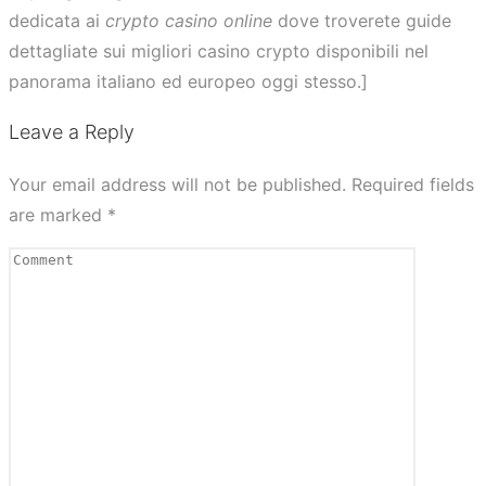
dedicata ai
crypto casino online
dove troverete guide
dettagliate sui migliori casino crypto disponibili nel
panorama italiano ed europeo oggi stesso.]
Leave a Reply
Your email address will not be published.
Required fields
are marked
*