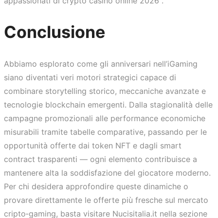
appassionati di crypto casino online 2026 .
Conclusione
Abbiamo esplorato come gli anniversari nell’iGaming
siano diventati veri motori strategici capace di
combinare storytelling storico, meccaniche avanzate e
tecnologie blockchain emergenti. Dalla stagionalità delle
campagne promozionali alle performance economiche
misurabili tramite tabelle comparative, passando per le
opportunità offerte dai token NFT e dagli smart
contract trasparenti — ogni elemento contribuisce a
mantenere alta la soddisfazione del giocatore moderno.
Per chi desidera approfondire queste dinamiche o
provare direttamente le offerte più fresche sul mercato
cripto‑gaming, basta visitare Nucisitalia.it nella sezione