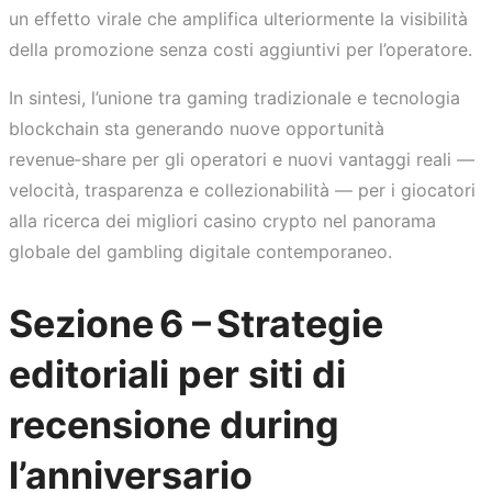
un effetto virale che amplifica ulteriormente la visibilità
della promozione senza costi aggiuntivi per l’operatore.
In sintesi, l’unione tra gaming tradizionale e tecnologia
blockchain sta generando nuove opportunità
revenue‑share per gli operatori e nuovi vantaggi reali —
velocità, trasparenza e collezionabilità — per i giocatori
alla ricerca dei migliori casino crypto nel panorama
globale del gambling digitale contemporaneo.
Sezione 6 – Strategie
editoriali per siti di
recensione during
l’anniversario