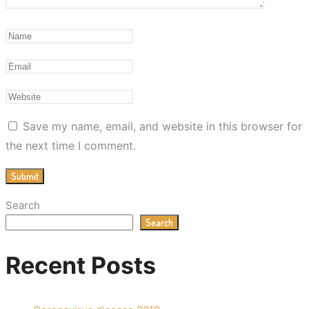
Save my name, email, and website in this browser for
the next time I comment.
Search
Search
Recent Posts