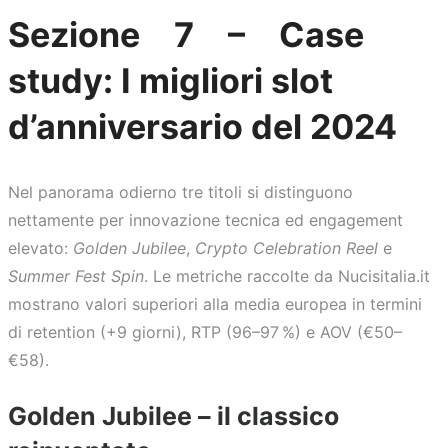
Sezione 7 – Case
study: I migliori slot
d’anniversario del 2024
Nel panorama odierno tre titoli si distinguono
nettamente per innovazione tecnica ed engagement
elevato:
Golden Jubilee
,
Crypto Celebration Reel
e
Summer Fest Spin
. Le metriche raccolte da Nucisitalia.it
mostrano valori superiori alla media europea in termini
di retention (+9 giorni), RTP (96–97 %) e AOV (€50–
€58).
Golden Jubilee – il classico