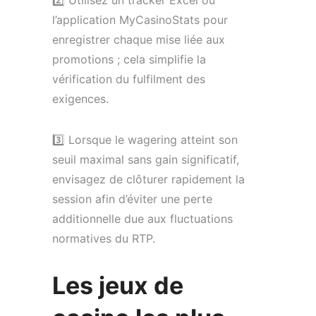
2️⃣ Utilisez un tracker Excel ou
l’application MyCasinoStats pour
enregistrer chaque mise liée aux
promotions ; cela simplifie la
vérification du fulfilment des
exigences.
3️⃣ Lorsque le wagering atteint son
seuil maximal sans gain significatif,
envisagez de clôturer rapidement la
session afin d’éviter une perte
additionnelle due aux fluctuations
normatives du RTP.
Les jeux de