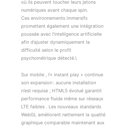
où ils peuvent toucher leurs jetons
numériques avant chaque spin.
Ces environnements immersifs
promettent également une intégration
poussée avec l’intelligence artificielle
afin d’ajuster dynamiquement la
difficulté selon le profil
psychométrique détecté.\
Sur mobile , l’« instant play » continue
son expansion : aucune installation
n’est requise ; HTML5 évolué garantit
performance fluide même sur réseaux
LTE faibles . Les nouveaux standards
WebGL améliorent nettement la qualité
graphique comparable maintenant aux