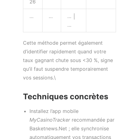
26
…
…
… │
…
Cette méthode permet également
d’identifier rapidement quand votre
taux gagnant chute sous <30 %, signe
qu’il faut suspendre temporairement
vos sessions.\
Techniques concrètes
Installez l’app mobile
MyCasinoTracker
recommandée par
Basketnews.Net ; elle synchronise
automatiquement vos transactions