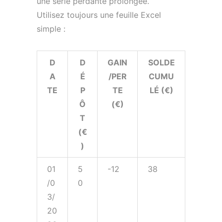
une série perdante prolongée.
Utilisez toujours une feuille Excel
simple :
D
D
GAIN
SOLDE
A
É
/PER
CUMU
TE
P
TE
LÉ (€)
Ô
(€)
T
(€
)
01
5
-12
38
/0
0
3/
20