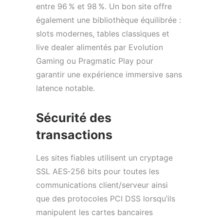
entre 96 % et 98 %. Un bon site offre
également une bibliothèque équilibrée :
slots modernes, tables classiques et
live dealer alimentés par Evolution
Gaming ou Pragmatic Play pour
garantir une expérience immersive sans
latence notable.
Sécurité des
transactions
Les sites fiables utilisent un cryptage
SSL AES‑256 bits pour toutes les
communications client/serveur ainsi
que des protocoles PCI DSS lorsqu’ils
manipulent les cartes bancaires