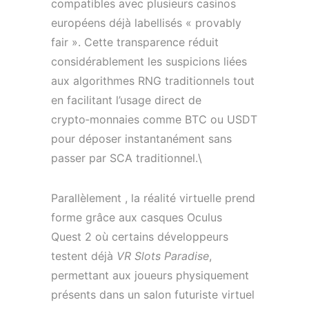
compatibles avec plusieurs casinos
européens déjà labellisés « provably
fair ». Cette transparence réduit
considérablement les suspicions liées
aux algorithmes RNG traditionnels tout
en facilitant l’usage direct de
crypto‑monnaies comme BTC ou USDT
pour déposer instantanément sans
passer par SCA traditionnel.\
Parallèlement , la réalité virtuelle prend
forme grâce aux casques Oculus
Quest 2 où certains développeurs
testent déjà
VR Slots Paradise
,
permettant aux joueurs physiquement
présents dans un salon futuriste virtuel