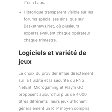
iTech Labs.
Historique transparent visible sur les
forums spécialisés ainsi que sur
Basketnews.Net, où plusieurs
experts évaluent chaque opérateur
chaque trimestre.
Logiciels et variété de
jeux
Le choix du provider influe directement
sur la fluidité et la sécurité du RNG.
NetEnt, Microgaming et Play’n GO
proposent aujourd’hui plus de 4 000
titres différents ; leurs jeux affichent
généralement un RTP moyen compris