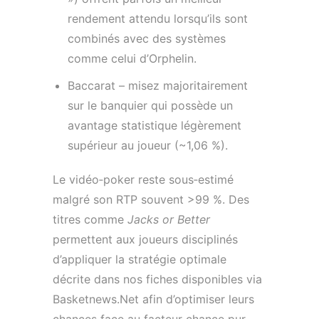
rendement attendu lorsqu’ils sont
combinés avec des systèmes
comme celui d’Orphelin.
Baccarat – misez majoritairement
sur le banquier qui possède un
avantage statistique légèrement
supérieur au joueur (~1,06 %).
Le vidéo‑poker reste sous‑estimé
malgré son RTP souvent >99 %. Des
titres comme
Jacks or Better
permettent aux joueurs disciplinés
d’appliquer la stratégie optimale
décrite dans nos fiches disponibles via
Basketnews.Net afin d’optimiser leurs