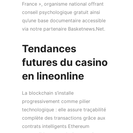
France », organisme national offrant
conseil psychologique gratuit ainsi
qu’une base documentaire accessible
via notre partenaire Basketnews.Net.
Tendances
futures du casino
en line​online​
La blockchain s’installe
progressivement comme pilier
technologique : elle assure traçabilité
complète des transactions grâce aux
contrats intelligents Ethereum