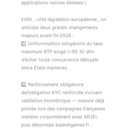
applications natives dédiées.\
Enfin , côté législation européenne , on
anticipe deux grands changements
majeurs avant fin 2026 :
1️⃣ Uniformisation obligatoire du taux
maximum RTP exigé (>95 %) afin
d’éviter toute concurrence déloyale
entre États membres.
2️⃣ Renforcement obligatoire
del’obligation KYC renforcée incluant
validation biométrique — mesure déjà
pilotée lors des campagnes françaises
menées conjointement avec ARJEL
puis désormais basketgames.fr .