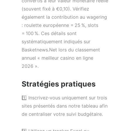
convertis à leur valeur monétaire réelle
(souvent fixé à €0,10). Vérifiez
également la contribution au wagering
: roulette européenne = 25 %, slots
= 100 %. Ces détails sont
systématiquement indiqués sur
Basketnews.Net lors du classement
annuel « meilleur casino en ligne
2026 ».
Stratégies pratiques
1️⃣ Inscrivez‑vous uniquement sur trois
sites présentés dans notre tableau afin
de centraliser votre suivi budgétaire.