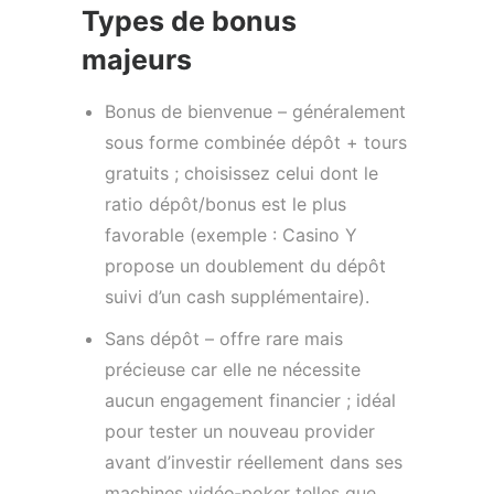
Types de bonus
majeurs
Bonus de bienvenue – généralement
sous forme combinée dépôt + tours
gratuits ; choisissez celui dont le
ratio dépôt/bonus est le plus
favorable (exemple : Casino Y
propose un doublement du dépôt
suivi d’un cash supplémentaire).
Sans dépôt – offre rare mais
précieuse car elle ne nécessite
aucun engagement financier ; idéal
pour tester un nouveau provider
avant d’investir réellement dans ses
machines vidéo‑poker telles que