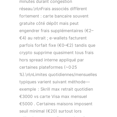
minutes durant congestion
réseau.\n\nFrais associés diffèrent
fortement : carte bancaire souvent
gratuite côté dépôt mais peut
engendrer frais supplémentaires (€2–
€4) au retrait ; e-wallets facturent
parfois forfait fixe (€0–€2) tandis que
crypto supprime quasiment tous frais
hors spread interne appliqué par
certaines plateformes (~0·25
%).\n\nLimites quotidiennes/mensuelles
typiques varient suivant méthode —
exemple ：Skrill max retrait quotidien
€3000 vs carte Visa max mensuel
€5000 . Certaines maisons imposent
seuil minimal (€20) surtout lors