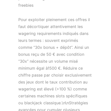
freebies
Pour exploiter pleinement ces offres il
faut décortiquer attentivement les
wagering requirements indiqués dans
leurs termes : souvent exprimés
comme “30x bonus + dépôt”. Ainsi un
bonus reçu de 50 € avec condition
“30x” nécessite un volume misé
minimum égal à​1500 €. Réduire ce
chiffre passe par choisir exclusivement
des jeux dont le taux contribution au
wagering est élevé (>100 %) comme
certaines machines slots spécifiques
ou blackjack classique.\n\nStratégies
avancées pour cumuler plusieurs