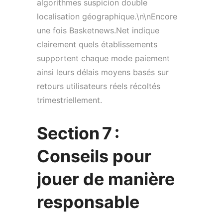
algorithmes suspicion double
localisation géographique.\n\nEncore
une fois Basketnews.Net indique
clairement quels établissements
supportent chaque mode paiement
ainsi leurs délais moyens basés sur
retours utilisateurs réels récoltés
trimestriellement.
Section 7 :
Conseils pour
jouer de manière
responsable