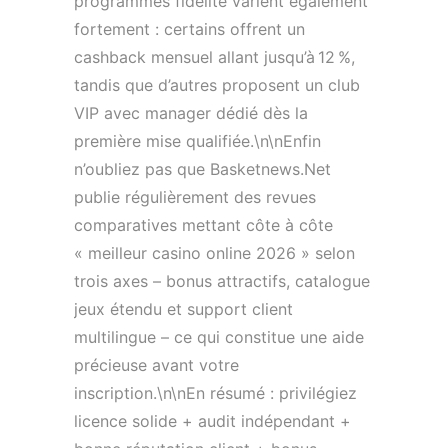
programmes fidélité varient également
fortement : certains offrent un
cashback mensuel allant jusqu’à 12 %,
tandis que d’autres proposent un club
VIP avec manager dédié dès la
première mise qualifiée.\n\nEnfin
n’oubliez pas que Basketnews.Net
publie régulièrement des revues
comparatives mettant côte à côte
« meilleur casino online 2026 » selon
trois axes – bonus attractifs, catalogue
jeux étendu et support client
multilingue – ce qui constitue une aide
précieuse avant votre
inscription.\n\nEn résumé : privilégiez
licence solide + audit indépendant +