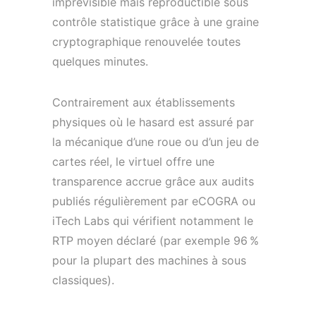
imprévisible mais reproductible sous
contrôle statistique grâce à une graine
cryptographique renouvelée toutes
quelques minutes.
Contrairement aux établissements
physiques où le hasard est assuré par
la mécanique d’une roue ou d’un jeu de
cartes réel, le virtuel offre une
transparence accrue grâce aux audits
publiés régulièrement par eCOGRA ou
iTech Labs qui vérifient notamment le
RTP moyen déclaré (par exemple 96 %
pour la plupart des machines à sous
classiques).