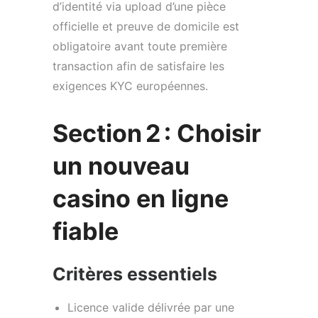
d’identité via upload d’une pièce
officielle et preuve de domicile est
obligatoire avant toute première
transaction afin de satisfaire les
exigences KYC européennes.
Section 2 : Choisir
un nouveau
casino en ligne
fiable
Critères essentiels
Licence valide délivrée par une