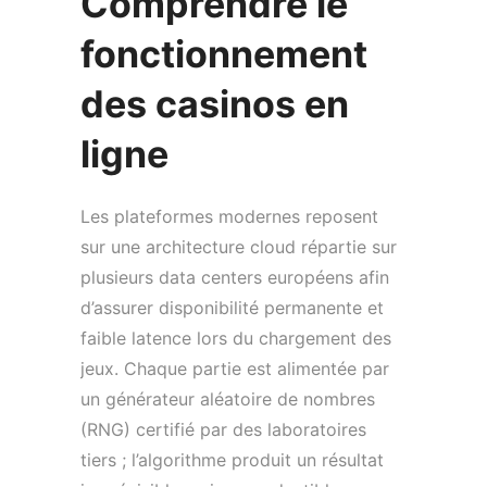
Comprendre le
fonctionnement
des casinos en
ligne
Les plateformes modernes reposent
sur une architecture cloud répartie sur
plusieurs data centers européens afin
d’assurer disponibilité permanente et
faible latence lors du chargement des
jeux. Chaque partie est alimentée par
un générateur aléatoire de nombres
(RNG) certifié par des laboratoires
tiers ; l’algorithme produit un résultat