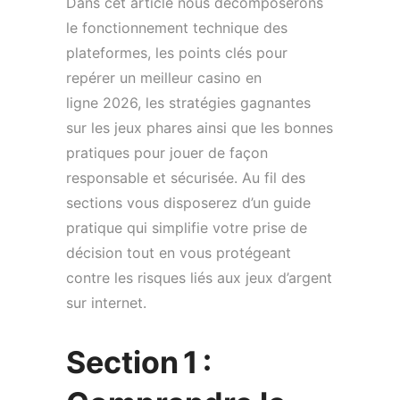
Dans cet article nous décomposerons
le fonctionnement technique des
plateformes, les points clés pour
repérer un meilleur casino en
ligne 2026, les stratégies gagnantes
sur les jeux phares ainsi que les bonnes
pratiques pour jouer de façon
responsable et sécurisée. Au fil des
sections vous disposerez d’un guide
pratique qui simplifie votre prise de
décision tout en vous protégeant
contre les risques liés aux jeux d’argent
sur internet.
Section 1 :