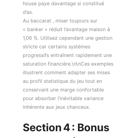
house paye davantage si constitué
d’as.
Au baccarat , miser toujours sur
« banker » réduit l’avantage maison à
1,06 %. Utilisez cependant une gestion
stricte car certains systèmes
progressifs entraînent rapidement une
saturation financière.\n\nCes exemples
illustrent comment adapter ses mises
au profil statistique du jeu tout en
conservant une marge confortable
pour absorber l’inévitable variance
inhérente aux jeux chanceux.
Section 4 : Bonus