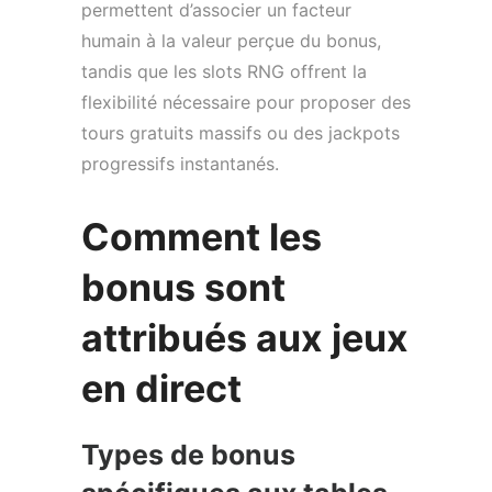
permettent d’associer un facteur
humain à la valeur perçue du bonus,
tandis que les slots RNG offrent la
flexibilité nécessaire pour proposer des
tours gratuits massifs ou des jackpots
progressifs instantanés.
Comment les
bonus sont
attribués aux jeux
en direct
Types de bonus