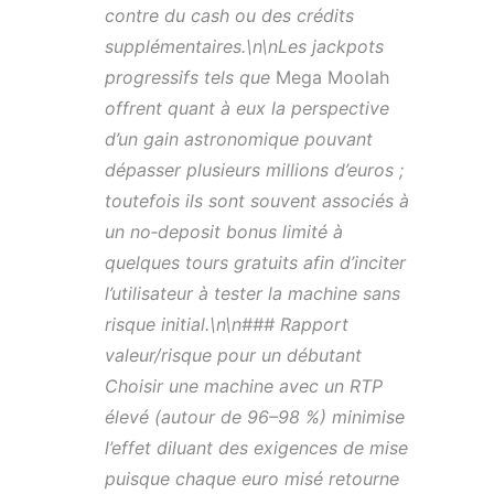
contre du cash ou des crédits
supplémentaires.\n\nLes jackpots
progressifs tels que
Mega Moolah
offrent quant à eux la perspective
d’un gain astronomique pouvant
dépasser plusieurs millions d’euros ;
toutefois ils sont souvent associés à
un no‑deposit bonus limité à
quelques tours gratuits afin d’inciter
l’utilisateur à tester la machine sans
risque initial.\n\n### Rapport
valeur/risque pour un débutant
Choisir une machine avec un RTP
élevé (autour de 96–98 %) minimise
l’effet diluant des exigences de mise
puisque chaque euro misé retourne