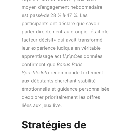
moyen d’engagement hebdomadaire
est passé·de·28 %·à·47 %. Les
participants ont déclaré que savoir
parler directement au croupier était «le
facteur décisif» qui avait transformé
leur expérience ludique en véritable
apprentissage actif.\n\nCes données
confirment que
Bonus Paris
Sportifs.Info
recommande fortement
aux débutants cherchant stabilité
émotionnelle et guidance personnalisée
d’explorer prioritairement les offres
liées aux jeux live.
Stratégies de