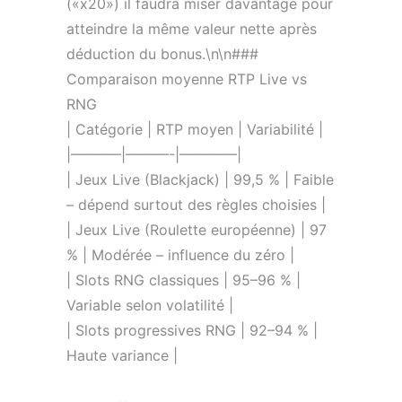
(«x20») il faudra miser davantage pour
atteindre la même valeur nette après
déduction du bonus.\n\n###
Comparaison moyenne RTP Live vs
RNG
| Catégorie | RTP moyen | Variabilité |
|———–|———-|————|
| Jeux Live (Blackjack) | 99,5 % | Faible
– dépend surtout des règles choisies |
| Jeux Live (Roulette européenne) | 97
% | Modérée – influence du zéro |
| Slots RNG classiques | 95–96 % |
Variable selon volatilité |
| Slots progressives RNG | 92–94 % |
Haute variance |