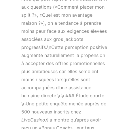
aux questions («Comment placer mon
split ?», «Quel est mon avantage
maison ?»), on a tendance à prendre
moins peur face aux exigences élevées
associées aux gros jackpots
progressifs.\nCette perception positive
augmente naturellement la propension
à accepter des offres promotionnelles
plus ambitieuses car elles semblent
moins risquées lorsqu’elles sont
accompagnées d’une assistance
humaine directe.\n\n### Étude courte
\nUne petite enquête menée auprès de
500 nouveaux inscrits chez
LiveCasinoX
a montré qu’après avoir
reçu un «​Bonus Coach​», leur taux