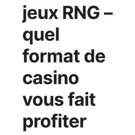
jeux RNG –
quel
format de
casino
vous fait
profiter