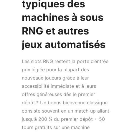
typiques des
machines à sous
RNG et autres
jeux automatisés
Les slots RNG restent la porte d’entrée
privilégiée pour la plupart des
nouveaux joueurs grâce à leur
accessibilité immédiate et à leurs
offres généreuses dès le premier
dépôt.* Un bonus bienvenue classique
consiste souvent en un match‑up allant
jusqu’à 200 % du premier dépôt + 50
tours gratuits sur une machine