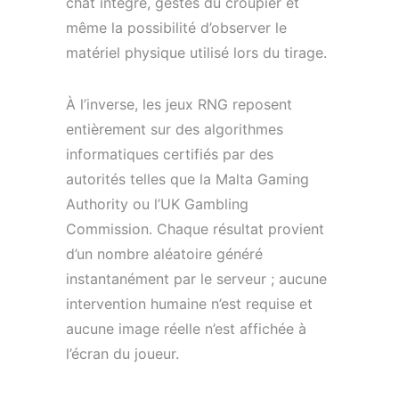
chat intégré, gestes du croupier et
même la possibilité d’observer le
matériel physique utilisé lors du tirage.
À l’inverse, les jeux RNG reposent
entièrement sur des algorithmes
informatiques certifiés par des
autorités telles que la Malta Gaming
Authority ou l’UK Gambling
Commission. Chaque résultat provient
d’un nombre aléatoire généré
instantanément par le serveur ; aucune
intervention humaine n’est requise et
aucune image réelle n’est affichée à
l’écran du joueur.