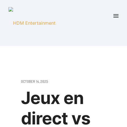
OCTOBER 14, 2025
Jeux en
direct vs