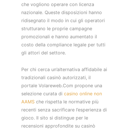
che vogliono operare con licenza
nazionale. Queste disposizioni hanno
ridisegnato il modo in cui gli operatori
strutturano le proprie campagne
promozionali e hanno aumentato il
costo della compliance legale per tutti
gli attori del settore.
Per chi cerca un’alternativa affidabile ai
tradizionali casinò autorizzati, il
portale Volareweb.Com propone una
selezione curata di
casino online non
AAMS
che rispetta le normative più
recenti senza sacrificare l’esperienza di
gioco. Il sito si distingue per le
recensioni approfondite su casinò