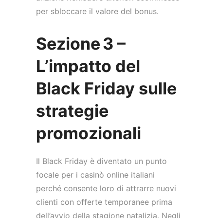
per sbloccare il valore del bonus.
Sezione 3 –
L’impatto del
Black Friday sulle
strategie
promozionali
Il Black Friday è diventato un punto
focale per i casinò online italiani
perché consente loro di attrarre nuovi
clienti con offerte temporanee prima
dell’avvio della stagione natalizia. Negli