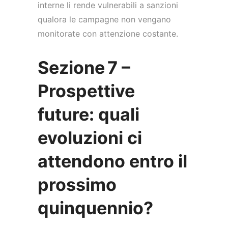
interne li rende vulnerabili a sanzioni
qualora le campagne non vengano
monitorate con attenzione costante.
Sezione 7 –
Prospettive
future: quali
evoluzioni ci
attendono entro il
prossimo
quinquennio?