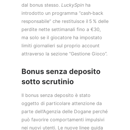
dal bonus stesso.
LuckySpin
ha
introdotto un programma “cash‑back
responsabile” che restituisce il 5 % delle
perdite nette settimanali fino a €30,
ma solo se il giocatore ha impostato
limiti giornalieri sul proprio account
attraverso la sezione “Gestione Gioco”.
Bonus senza deposito
sotto scrutinio
Il bonus senza deposito è stato
oggetto di particolare attenzione da
parte dell’Agenzia delle Dogane perché
può favorire comportamenti impulsivi
nei nuovi utenti. Le nuove linee guida