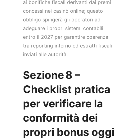
ai bonifiche fiscali derivanti dai premi
concessi nei casinò online; questo
obbligo spingerà gli operatori ad
adeguare i propri sistemi contabili
entro il 2027 per garantire coerenza
tra reporting interno ed estratti fiscali
inviati alle autorità.
Sezione 8 –
Checklist pratica
per verificare la
conformità dei
propri bonus oggi