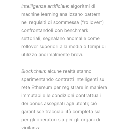
Intelligenza artificiale
: algoritmi di
machine learning analizzano pattern
nei requisiti di scommessa (“rollover”)
confrontandoli con benchmark
settoriali; segnalano anomalie come
rollover superiori alla media o tempi di
utilizzo anormalmente brevi.
Blockchain
: alcune realtà stanno
sperimentando contratti intelligenti su
rete Ethereum per registrare in maniera
immutabile le condizioni contrattuali
dei bonus assegnati agli utenti; ciò
garantisce tracciabilità completa sia
per gli operatori sia per gli organi di
vigilanza.