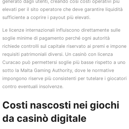
generato dagli utenti, creando così costi operativi più
elevati per il sito operatore che deve garantire liquidità
sufficiente a coprire i payout più elevati.
Le licenze internazionali influiscono direttamente sulle
soglie minime di pagamento perché ogni autorità
richiede controlli sul capitale riservato ai premi e impone
requisiti patrimoniali diversi. Un casinò con licenza
Curacao può permettersi soglie più basse rispetto a uno
sotto la Malta Gaming Authority, dove le normative
impongono riserve più consistenti per tutelare i giocatori
contro eventuali insolvenze.
Costi nascosti nei giochi
da casinò digitale