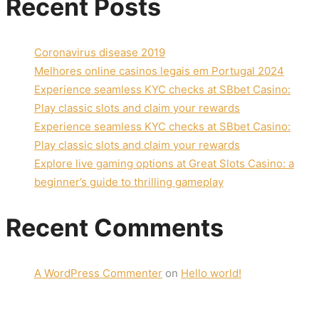
Recent Posts
Coronavirus disease 2019
Melhores online casinos legais em Portugal 2024
Experience seamless KYC checks at SBbet Casino:
Play classic slots and claim your rewards
Experience seamless KYC checks at SBbet Casino:
Play classic slots and claim your rewards
Explore live gaming options at Great Slots Casino: a
beginner’s guide to thrilling gameplay
Recent Comments
A WordPress Commenter
on
Hello world!