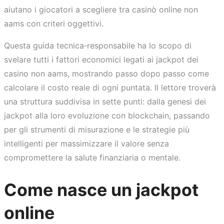
aiutano i giocatori a scegliere tra casinò online non
aams con criteri oggettivi.
Questa guida tecnica‑responsabile ha lo scopo di
svelare tutti i fattori economici legati ai jackpot dei
casino non aams, mostrando passo dopo passo come
calcolare il costo reale di ogni puntata. Il lettore troverà
una struttura suddivisa in sette punti: dalla genesi dei
jackpot alla loro evoluzione con blockchain, passando
per gli strumenti di misurazione e le strategie più
intelligenti per massimizzare il valore senza
compromettere la salute finanziaria o mentale.
Come nasce un jackpot
online