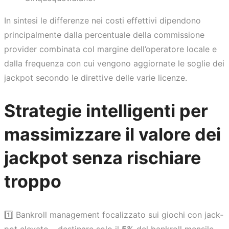
In sintesi le differenze nei costi effettivi dipendono
principalmente dalla percentuale della commissione
provider combinata col margine dell’operatore locale e
dalla frequenza con cui vengono aggiornate le soglie dei
jackpot secondo le direttive delle varie licenze.
Strategie intelligenti per
massimizzare il valore dei
jackpot senza rischiare
troppo
1️⃣ Bankroll management focalizzato sui giochi con jack­