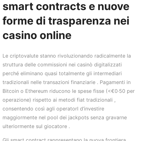
smart contracts e nuove
forme di trasparenza nei
casino online
Le criptovalute stanno rivoluzionando radicalmente la
struttura delle commissioni nei casinò digitalizzati
perché eliminano quasi totalmente gli intermediari
tradizionali nelle transazioni finanziarie . Pagamenti in
Bitcoin o Ethereum riducono le spese fisse (<€0·50 per
operazione) rispetto ai metodi fiat tradizionali ,
consentendo così agli operatorI d’investire
maggiormente nel pool dei jackpots senza gravarne
ulteriormente sul giocatore .
Gli smart contract rappresentano la nuova frontiera