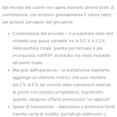
Nel mondo dei casino non aams esistono diversi livelli di
commissione che erodono gradualmente il valore netto
del jackpot percepito dal giocatore:
Commissione del provider – il produttore della slot
richiede una quota variabile tra lo 0,5 % e il 3 %
della puntata totale; questa percentuale è già
incorporata nell’RTP dichiarato ma resta invisibile
all’utente finale.
Margine dell’operatore – la piattaforma ospitante
aggiunge un ulteriore ricarico che può oscillare
dal 2 % al 5 % sul volume delle transazioni relative
ai giochi con jackpot progressivo, soprattutto
quando vengono offerte promozioni “no deposit”.
Spese di transazione – depositare o prelevare fondi
tramite carte di credito, portafogli elettronici o