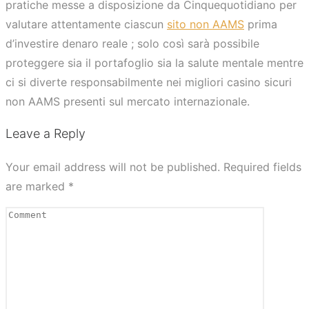
pratiche messe a disposizione da Cinquequotidiano per
valutare attentamente ciascun
sito non AAMS
prima
d’investire denaro reale ; solo così sarà possibile
proteggere sia il portafoglio sia la salute mentale mentre
ci si diverte responsabilmente nei migliori casino sicuri
non AAMS presenti sul mercato internazionale.​
Leave a Reply
Your email address will not be published.
Required fields
are marked
*