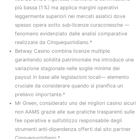
più bassa (1 %) ma applica margini operativi
leggermente superiori nei mercati asiatici dove
spesso opera sotto sub‑licenze curaconesche —
fenomeno evidenziato dalle analisi comparative
realizzate da Cinquequotidiano.*
Betway Casino combina licenze multiple
garantendo solidità patrimoniale ma introduce una
variazione stagionale nelle soglie minime dei
payout in base alle legislazioni locali— elemento
cruciale da considerare quando si pianifica un
prelievo importante.*
Mr Green, considerato uno dei migliori casino sicuri
non AAMS grazie alle sue pratiche trasparenti sulle
fee operative e sull’utilizzo responsabile degli
strumenti anti‑dipendenza offerti dal sito partner
Cinquequotidiano.*