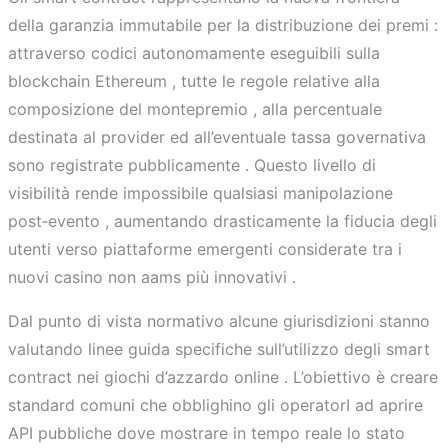
della garanzia immutabile per la distribuzione dei premi :
attraverso codici autonomamente eseguibili sulla
blockchain Ethereum , tutte le regole relative alla
composizione del montepremio , alla percentuale
destinata al provider ed all’eventuale tassa governativa
sono registrate pubblicamente . Questo livello di
visibilità rende impossibile qualsiasi manipolazione
post‑evento , aumentando drasticamente la fiducia degli
utenti verso piattaforme emergenti considerate tra i
nuovi casino non aams più innovativi .
Dal punto di vista normativo alcune giurisdizioni stanno
valutando linee guida specifiche sull’utilizzo degli smart
contract nei giochi d’azzardo online . L’obiettivo è creare
standard comuni che obblighino gli operatorI ad aprire
API pubbliche dove mostrare in tempo reale lo stato