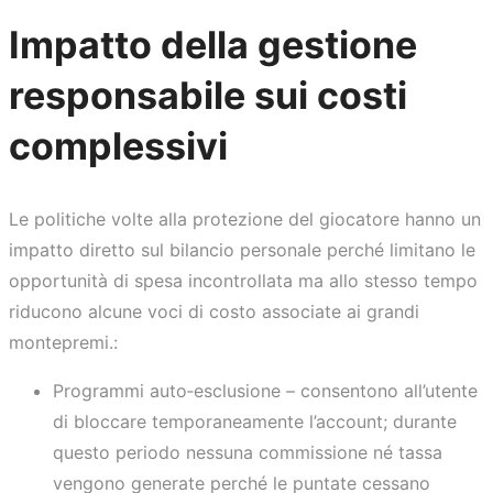
Impatto della gestione
responsabile sui costi
complessivi
Le politiche volte alla protezione del giocatore hanno un
impatto diretto sul bilancio personale perché limitano le
opportunità di spesa incontrollata ma allo stesso tempo
riducono alcune voci di costo associate ai grandi
montepremi.:
Programmi auto‑esclusione – consentono all’utente
di bloccare temporaneamente l’account; durante
questo periodo nessuna commissione né tassa
vengono generate perché le puntate cessano