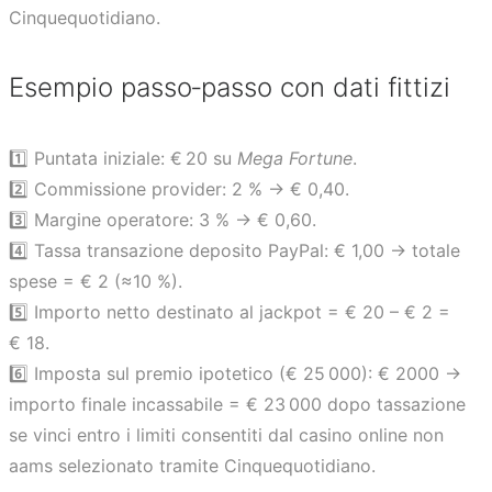
Cinquequotidiano.
Esempio passo‑passo con dati fittizi
1️⃣ Puntata iniziale: € 20 su
Mega Fortune
.
2️⃣ Commissione provider: 2 % → € 0,40.
3️⃣ Margine operatore: 3 % → € 0,60.
4️⃣ Tassa transazione deposito PayPal: € 1,00 → totale
spese = € 2 (≈10 %).
5️⃣ Importo netto destinato al jackpot = € 20 – € 2 =
€ 18.​
6️⃣ Imposta sul premio ipotetico (€ 25 000): € 2000 →
importo finale incassabile = € 23 000 dopo tassazione
se vinci entro i limiti consentiti dal casino online non
aams selezionato tramite Cinquequotidiano.