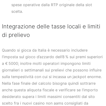
spese operative dalla RTP originale della slot
scelta.
Integrazione delle tasse locali e limiti
di prelievo
Quando si gioca da Italia è necessario includere
l’imposta sul gioco d’azzardo dell’8 % sui premi superiori
a € 5000; inoltre molti operatori impongono limiti
giornalieri o settimanali sui prelievi che possono influire
sulla tempestività con cui si incassa un jackpot enorme.
Nella fase finale del calcolo bisogna quindi sottrarre
anche questa aliquota fiscale e verificare se l’importo
desiderato supera i limiti massimi consentiti dal sito
scelto fra i nuovi casino non aams consigliati da