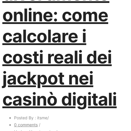
online: come
calcolare i
costi reali dei
jackpot nei
casinò digitali
Posted By : itsme
/
0 comments
/