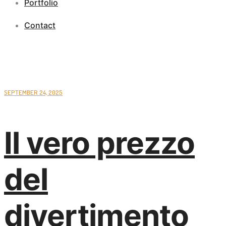
Portfolio
Contact
SEPTEMBER 24, 2025
Il vero prezzo
del
divertimento