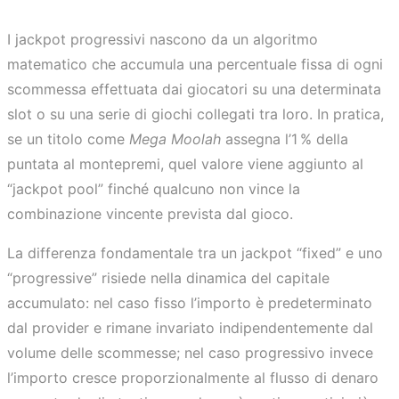
I jackpot progressivi nascono da un algoritmo
matematico che accumula una percentuale fissa di ogni
scommessa effettuata dai giocatori su una determinata
slot o su una serie di giochi collegati tra loro. In pratica,
se un titolo come
Mega Moolah
assegna l’1 % della
puntata al montepremi, quel valore viene aggiunto al
“jackpot pool” finché qualcuno non vince la
combinazione vincente prevista dal gioco.
La differenza fondamentale tra un jackpot “fixed” e uno
“progressive” risiede nella dinamica del capitale
accumulato: nel caso fisso l’importo è predeterminato
dal provider e rimane invariato indipendentemente dal
volume delle scommesse; nel caso progressivo invece
l’importo cresce proporzionalmente al flusso di denaro