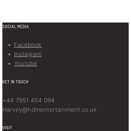
SOCIAL MEDIA
Facebook
Instagram
Youtube
GET IN TOUCH
+44 7951 454 094
Harvey@hdmentertainment.co.uk
VISIT