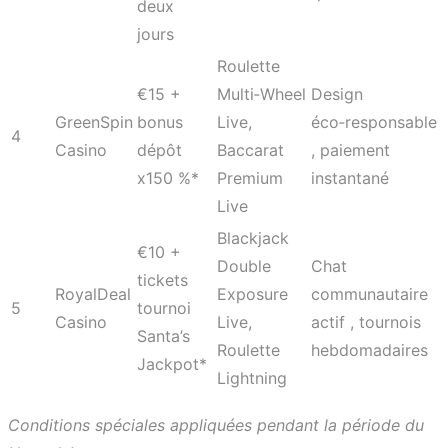
deux
jours
Roulette
€15 +
Multi‑Wheel
Design
GreenSpin
bonus
Live,
éco‑responsable
4
Casino
dépôt
Baccarat
, paiement
x150 %*
Premium
instantané
Live
Blackjack
€10 +
Double
Chat
tickets
RoyalDeal
Exposure
communautaire
5
tournoi
Casino
Live,
actif , tournois
Santa’s
Roulette
hebdomadaires
Jackpot*
Lightning
Conditions spéciales appliquées pendant la période du