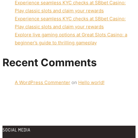
Experience seamless KYC checks at SBbet Casino:
Play classic slots and claim your rewards
Experience seamless KYC checks at SBbet Casino:
Play classic slots and claim your rewards
Explore live gaming options at Great Slots Casino: a
beginner’s guide to thrilling gameplay
Recent Comments
A WordPress Commenter
on
Hello world!
SOCIAL MEDIA