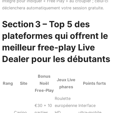
intégré pour indiquer « Free Play » au croupier ; celui‑ci
déclenchera automatiquement votre session gratuite.
Section 3 – Top 5 des
plateformes qui offrent le
meilleur free‑play Live
Dealer pour les débutants
Bonus
Jeux Live
Rang
Site
Noël
Points forts
phares
Free‑Play
Roulette
€30 + 10
européenne
Interface
Casino
parties
HD,
ultra‑mobile,