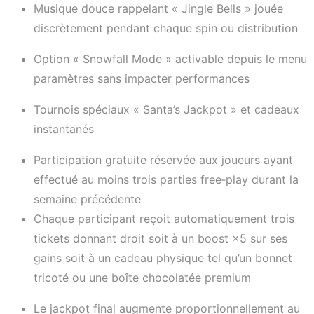
Musique douce rappelant « Jingle Bells » jouée
discrètement pendant chaque spin ou distribution
Option « Snowfall Mode » activable depuis le menu
paramètres sans impacter performances
Tournois spéciaux « Santa’s Jackpot » et cadeaux
instantanés
Participation gratuite réservée aux joueurs ayant
effectué au moins trois parties free‑play durant la
semaine précédente
Chaque participant reçoit automatiquement trois
tickets donnant droit soit à un boost ×5 sur ses
gains soit à un cadeau physique tel qu’un bonnet
tricoté ou une boîte chocolatée premium
Le jackpot final augmente proportionnellement au