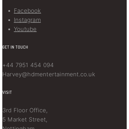
Facebook
Instagram
Youtube
GET IN TOUCH
+44 7951 454 094
Harvey@hdmentertainment.co.uk
VISIT
3rd Floor Office,
5 Market Street,
Nottingham,