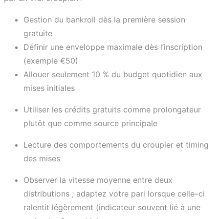
Gestion du bankroll dès la première session
gratuite
Définir une enveloppe maximale dès l’inscription
(exemple €50)
Allouer seulement 10 % du budget quotidien aux
mises initiales
Utiliser les crédits gratuits comme prolongateur
plutôt que comme source principale
Lecture des comportements du croupier et timing
des mises
Observer la vitesse moyenne entre deux
distributions ; adaptez votre pari lorsque celle–ci
ralentit légèrement (indicateur souvent lié à une