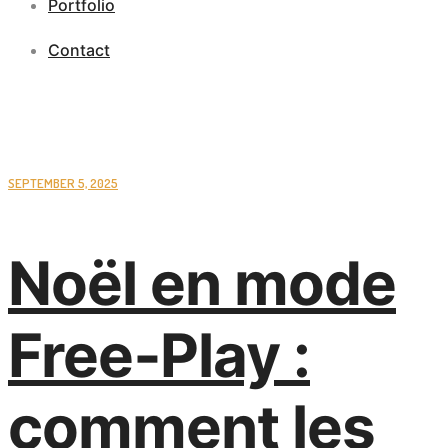
Portfolio
Contact
SEPTEMBER 5, 2025
Noël en mode
Free‑Play :
comment les