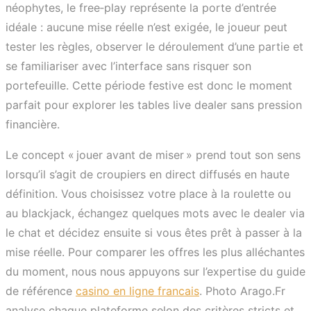
néophytes, le free‑play représente la porte d’entrée
idéale : aucune mise réelle n’est exigée, le joueur peut
tester les règles, observer le déroulement d’une partie et
se familiariser avec l’interface sans risquer son
portefeuille. Cette période festive est donc le moment
parfait pour explorer les tables live dealer sans pression
financière.
Le concept « jouer avant de miser » prend tout son sens
lorsqu’il s’agit de croupiers en direct diffusés en haute
définition. Vous choisissez votre place à la roulette ou
au blackjack, échangez quelques mots avec le dealer via
le chat et décidez ensuite si vous êtes prêt à passer à la
mise réelle. Pour comparer les offres les plus alléchantes
du moment, nous nous appuyons sur l’expertise du guide
de référence
casino en ligne francais
. Photo Arago.Fr
analyse chaque plateforme selon des critères stricts et