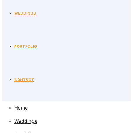
WEDDINGS
PORTFOLIO
CONTACT
Home
Weddings