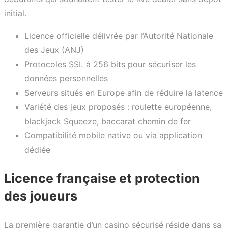
initial.
Licence officielle délivrée par l’Autorité Nationale
des Jeux (ANJ)
Protocoles SSL à 256 bits pour sécuriser les
données personnelles
Serveurs situés en Europe afin de réduire la latence
Variété des jeux proposés : roulette européenne,
blackjack Squeeze, baccarat chemin de fer
Compatibilité mobile native ou via application
dédiée
Licence française et protection
des joueurs
La première garantie d’un casino sécurisé réside dans sa