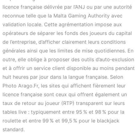
licence française délivrée par l’ANJ ou par une autorité
reconnue telle que la Malta Gaming Authority avec
validation locale. Cette agrémentation impose aux
opérateurs de séparer les fonds des joueurs du capital
de l’entreprise, d’afficher clairement leurs conditions
générales ainsi que les limites de mise quotidiennes. En
outre, elle oblige à proposer des outils d’auto‑exclusion
et à offrir un service client disponible au moins pendant
huit heures par jour dans la langue française. Selon
Photo Arago.Fr, les sites qui affichent fièrement leur
licence française sont ceux qui offrent également un
taux de retour au joueur (RTP) transparent sur leurs
tables live : typiquement entre 95 % et 98 % pour la
roulette et entre 99 % et 99,5 % pour le blackjack
standard.