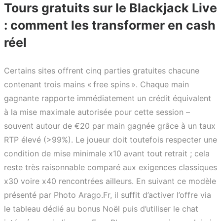
Tours gratuits sur le Blackjack Live
: comment les transformer en cash
réel
Certains sites offrent cinq parties gratuites chacune
contenant trois mains « free spins ». Chaque main
gagnante rapporte immédiatement un crédit équivalent
à la mise maximale autorisée pour cette session –
souvent autour de €20 par main gagnée grâce à un taux
RTP élevé (>99%). Le joueur doit toutefois respecter une
condition de mise minimale x10 avant tout retrait ; cela
reste très raisonnable comparé aux exigences classiques
x30 voire x40 rencontrées ailleurs. En suivant ce modèle
présenté par Photo Arago.Fr, il suffit d’activer l’offre via
le tableau dédié au bonus Noël puis d’utiliser le chat