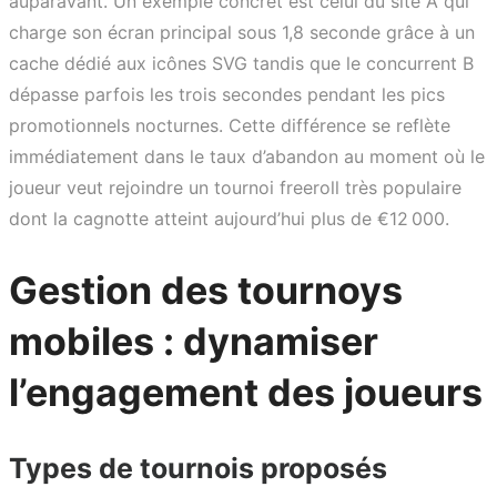
auparavant​. Un exemple concret est celui du site A qui
charge son écran principal sous 1,8 seconde grâce à un
cache dédié aux icônes SVG tandis que le concurrent B
dépasse parfois les trois secondes pendant les pics
promotionnels nocturnes.​ Cette différence se reflète
immédiatement dans le taux d’abandon au moment où le
joueur veut rejoindre un tournoi freeroll très populaire
dont la cagnotte atteint aujourd’hui plus de €12 000.
Gestion des tournoys
mobiles : dynamiser
l’engagement des joueurs
Types de tournois proposés