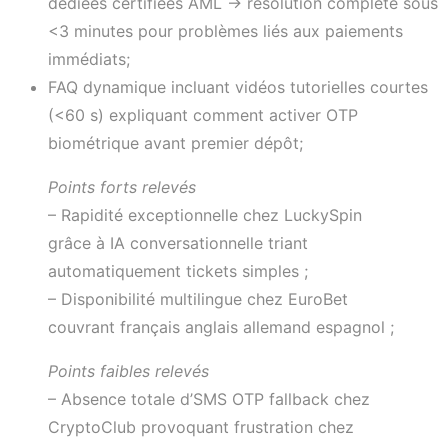
dédiées certifiées AML → résolution complète sous
<3 minutes pour problèmes liés aux paiements
immédiats;
FAQ dynamique incluant vidéos tutorielles courtes
(<60 s) expliquant comment activer OTP
biométrique avant premier dépôt;
Points forts relevés
– Rapidité exceptionnelle chez LuckySpin
grâce à IA conversationnelle triant
automatiquement tickets simples ;
– Disponibilité multilingue chez EuroBet
couvrant français anglais allemand espagnol ;
Points faibles relevés
– Absence totale d’SMS OTP fallback chez
CryptoClub provoquant frustration chez