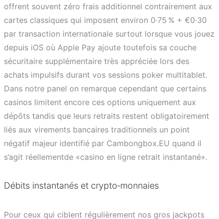
offrent souvent zéro frais additionnel contrairement aux
cartes classiques qui imposent environ 0·75 % + €0·30
par transaction internationale surtout lorsque vous jouez
depuis iOS où Apple Pay ajoute toutefois sa couche
sécuritaire supplémentaire très appréciée lors des
achats impulsifs durant vos sessions poker multitablet​​.​
Dans notre panel on remarque cependant que certains
casinos limitent encore ces options uniquement aux
dépôts tandis que leurs retraits restent obligatoirement
liés aux virements bancaires traditionnels ­un point
négatif majeur identifié par Cambongbox.EU quand il
s’agit réellementde «casino en ligne retrait instantané».
Débits instantanés et crypto‑monnaies
Pour ceux qui ciblent régulièrement nos gros jackpots