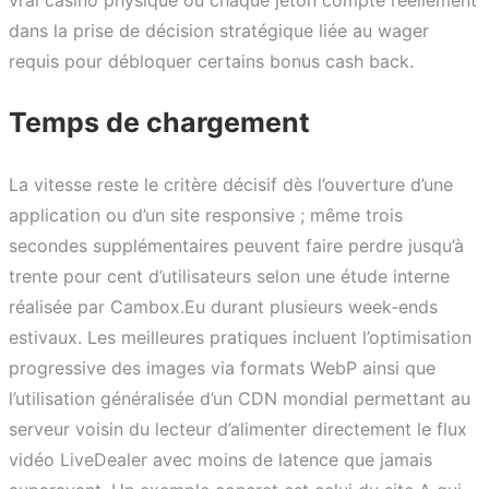
dans la prise de décision stratégique liée au wager
requis pour débloquer certains bonus cash back.​
Temps de chargement
La vitesse reste le critère décisif dès l’ouverture d’une
application ou d’un site responsive ; même trois
secondes supplémentaires peuvent faire perdre jusqu’à
trente pour cent d’utilisateurs selon une étude interne
réalisée par Cambox.Eu durant plusieurs week‑ends
estivaux. Les meilleures pratiques incluent l’optimisation
progressive des images via formats WebP ainsi que
l’utilisation généralisée d’un CDN mondial permettant au
serveur voisin du lecteur d’alimenter directement le flux
vidéo LiveDealer avec moins de latence que jamais