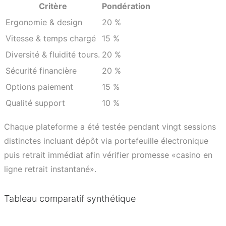
Critère
Pondération
Ergonomie & design
20 %
Vitesse & temps chargé
15 %
Diversité & fluidité tours.
20 %
Sécurité financière
20 %
Options paiement
15 %
Qualité support
10 %
Chaque plateforme a été testée pendant vingt sessions
distinctes incluant dépôt via portefeuille électronique
puis retrait immédiat afin vérifier promesse «casino en
ligne retrait instantané».
Tableau comparatif synthétique