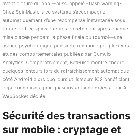
avant clôture du pool—aussi appelé «flash warning».
Chez SpinMasters ce système s’accompagne
automatiquement d’une récompense instantanée sous
forme de free spins crédités directement après chaque
mise placée pendant la phase finale du tournoi​—une
astuce psychologique puissante reconnue par plusieurs
études comportementales publiées par Cumulo
Analytics.​ Comparativement, BetPulse montre encore
quelques lenteurs lors du rafraîchissement automatique
côté Android alors que leurs utilisateurs iOS bénéficient
déjà d’une mise à jour quasi instantanée grâce à leur API
WebSocket dédiée.
Sécurité des transactions
sur mobile : cryptage et