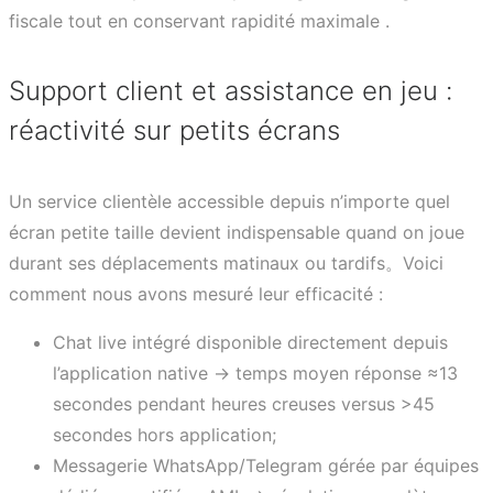
fiscale tout en conservant rapidité maximale ​.
Support client et assistance en jeu :
réactivité sur petits écrans
Un service clientèle accessible depuis n’importe quel
écran petite taille devient indispensable quand on joue
durant ses déplacements matinaux ou tardifs​。Voici
comment nous avons mesuré leur efficacité :
Chat live intégré disponible directement depuis
l’application native → temps moyen réponse ≈13
secondes pendant heures creuses versus >45
secondes hors application;
Messagerie WhatsApp/Telegram gérée par équipes