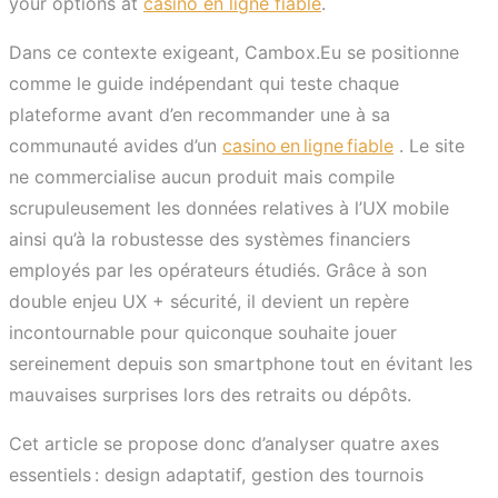
your options at
casino en ligne fiable
.
Dans ce contexte exigeant, Cambox.Eu se positionne
comme le guide indépendant qui teste chaque
plateforme avant d’en recommander une à sa
communauté avides d’un
casino en ligne fiable
. Le site
ne commercialise aucun produit mais compile
scrupuleusement les données relatives à l’UX mobile
ainsi qu’à la robustesse des systèmes financiers
employés par les opérateurs étudiés. Grâce à son
double enjeu UX + sécurité, il devient un repère
incontournable pour quiconque souhaite jouer
sereinement depuis son smartphone tout en évitant les
mauvaises surprises lors des retraits ou dépôts.
Cet article se propose donc d’analyser quatre axes
essentiels : design adaptatif, gestion des tournois