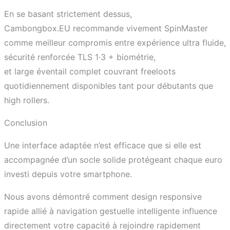
En se basant strictement dessus,
Cambongbox.EU recommande vivement SpinMaster
comme meilleur compromis entre expérience ultra fluide,
sécurité renforcée TLS 1·3 + biométrie,
et large éventail complet couvrant freeloots
quotidiennement disponibles tant pour débutants que
high rollers.
Conclusion
Une interface adaptée n’est efficace que si elle est
accompagnée d’un socle solide protégeant chaque euro
investi depuis votre smartphone.
Nous avons démontré comment design responsive
rapide allié à navigation gestuelle intelligente influence
directement votre capacité à rejoindre rapidement