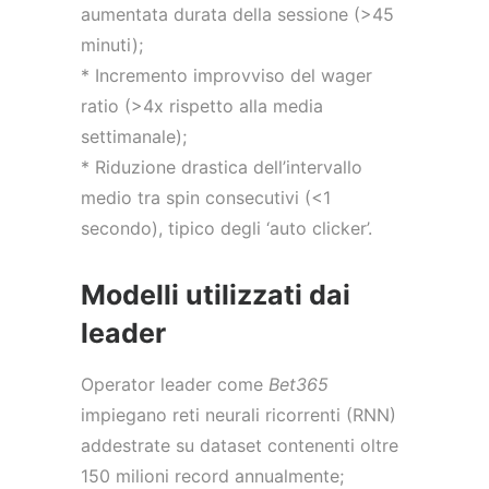
aumentata durata della sessione (>45
minuti);
* Incremento improvviso del wager
ratio (>4x rispetto alla media
settimanale);
* Riduzione drastica dell’intervallo
medio tra spin consecutivi (<1
secondo), tipico degli ‘auto clicker’.
Modelli utilizzati dai
leader
Operator leader come
Bet365
impiegano reti neurali ricorrenti (RNN)
addestrate su dataset contenenti oltre
150 milioni record annualmente;