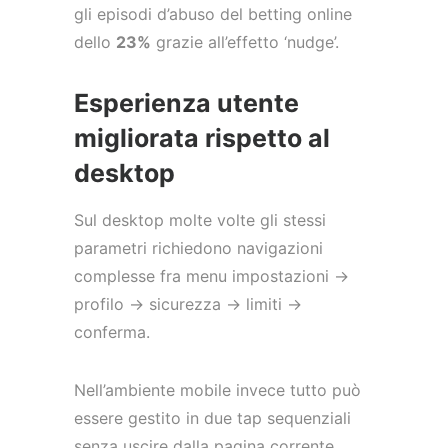
gli episodi d’abuso del betting online
dello
23%
grazie all’effetto ‘nudge’.
Esperienza utente
migliorata rispetto al
desktop
Sul desktop molte volte gli stessi
parametri richiedono navigazioni
complesse fra menu impostazioni →
profilo → sicurezza → limiti ->
conferma.
Nell’ambiente mobile invece tutto può
essere gestito in due tap sequenziali
senza uscire dalla pagina corrente