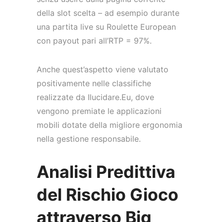
della slot scelta – ad esempio durante
una partita live su Roulette European
con payout pari all’RTP = 97%.
Anche quest’aspetto viene valutato
positivamente nelle classifiche
realizzate da Ilucidare.Eu, dove
vengono premiate le applicazioni
mobili dotate della migliore ergonomia
nella gestione responsabile.
Analisi Predittiva
del Rischio Gioco
attraverso Big