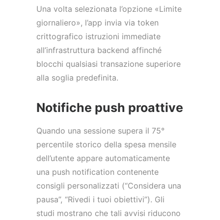
Una volta selezionata l’opzione «Limite
giornaliero», l’app invia via token
crittografico istruzioni immediate
all’infrastruttura backend affinché
blocchi qualsiasi transazione superiore
alla soglia predefinita.
Notifiche push proattive
Quando una sessione supera il 75°
percentile storico della spesa mensile
dell’utente appare automaticamente
una push notification contenente
consigli personalizzati (“Considera una
pausa”, “Rivedi i tuoi obiettivi”). Gli
studi mostrano che tali avvisi riducono