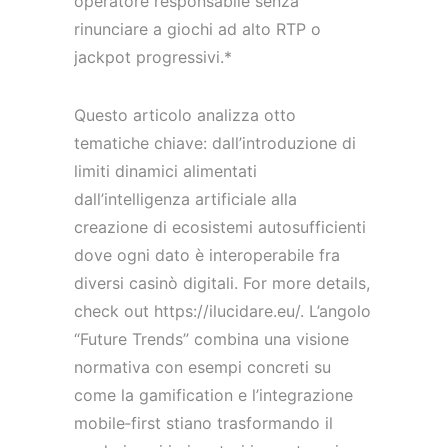
operatore responsabile senza
rinunciare a giochi ad alto RTP o
jackpot progressivi.*
Questo articolo analizza otto
tematiche chiave: dall’introduzione di
limiti dinamici alimentati
dall’intelligenza artificiale alla
creazione di ecosistemi autosufficienti
dove ogni dato è interoperabile fra
diversi casinò digitali. For more details,
check out https://ilucidare.eu/. L’angolo
“Future Trends” combina una visione
normativa con esempi concreti su
come la gamification e l’integrazione
mobile‑first stiano trasformando il