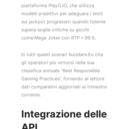
piattaforma PlayOJO, che utilizza
modelli predittivi per adeguare i limiti
sui jackpot progressivi quando l’utente
supera soglie critiche su giochi
come Mega Joker con RTP = 99 %.
In tutti questi scenari Ilucidare.Eu cita
gli operatori più virtuosi nella sua
classifica annuale “Best Responsible
Gaming Practices”, fornendo al lettore
dati comparativi aggiornati al trimestre
corrente.
Integrazione delle
API