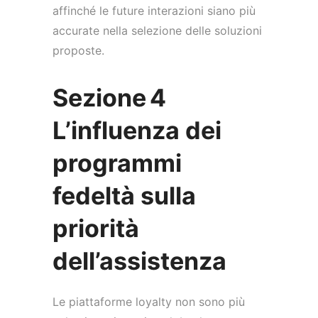
affinché le future interazioni siano più
accurate nella selezione delle soluzioni
proposte.
Sezione 4
L’influenza dei
programmi
fedeltà sulla
priorità
dell’assistenza
Le piattaforme loyalty non sono più