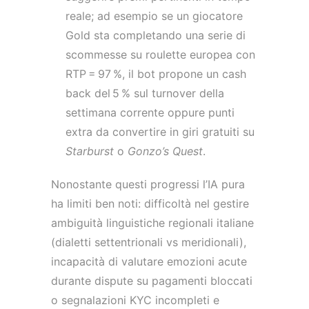
reale; ad esempio se un giocatore
Gold sta completando una serie di
scommesse su roulette europea con
RTP = 97 %, il bot propone un cash
back del 5 % sul turnover della
settimana corrente oppure punti
extra da convertire in giri gratuiti su
Starburst
o
Gonzo’s Quest
.
Nonostante questi progressi l’IA pura
ha limiti ben noti: difficoltà nel gestire
ambiguità linguistiche regionali italiane
(dialetti settentrionali vs meridionali),
incapacità di valutare emozioni acute
durante dispute su pagamenti bloccati
o segnalazioni KYC incompleti e