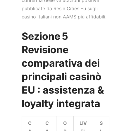
conferma delle valutazioni positive
pubblicate da Resin Cities.Eu sugli
casino italiani non AAMS più affidabili.
Sezione 5
Revisione
comparativa dei
principali casinò
EU : assistenza &
loyalty integrata
C
C
O
LIV
S