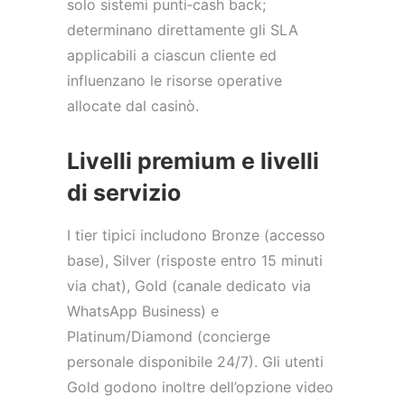
solo sistemi punti‑cash back;
determinano direttamente gli SLA
applicabili a ciascun cliente ed
influenzano le risorse operative
allocate dal casinò.
Livelli premium e livelli
di servizio
I tier tipici includono Bronze (accesso
base), Silver (risposte entro 15 minuti
via chat), Gold (canale dedicato via
WhatsApp Business) e
Platinum/Diamond (concierge
personale disponibile 24/7). Gli utenti
Gold godono inoltre dell’opzione video