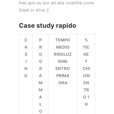
free spin su slot ad alta volatilità come
Dead or Alive 2
.
Case study rapido
C
P
TEMPO
%
A
R
MEDIO
TIC
S
O
RISOLUZ
KE
I
G
IONE
T
N
R
ENTRO
CHI
O
A
PRIMA
USI
M
ORA
EN
M
TR
A
O 1
L
H
O