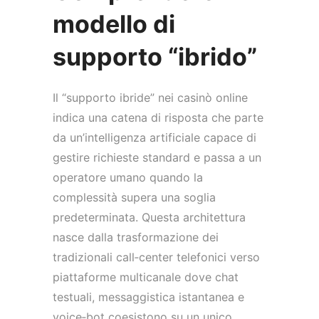
modello di
supporto “ibrido”
Il “supporto ibride” nei casinò online
indica una catena di risposta che parte
da un’intelligenza artificiale capace di
gestire richieste standard e passa a un
operatore umano quando la
complessità supera una soglia
predeterminata. Questa architettura
nasce dalla trasformazione dei
tradizionali call‑center telefonici verso
piattaforme multicanale dove chat
testuali, messaggistica istantanea e
voice‑bot coesistono su un unico