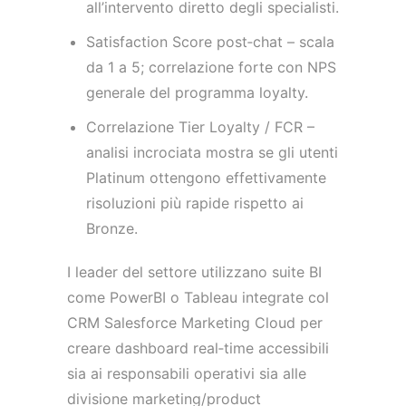
all’intervento diretto degli specialisti.
Satisfaction Score post‑chat – scala
da 1 a 5; correlazione forte con NPS
generale del programma loyalty.
Correlazione Tier Loyalty / FCR –
analisi incrociata mostra se gli utenti
Platinum ottengono effettivamente
risoluzioni più rapide rispetto ai
Bronze.
I leader del settore utilizzano suite BI
come PowerBI o Tableau integrate col
CRM Salesforce Marketing Cloud per
creare dashboard real‑time accessibili
sia ai responsabili operativi sia alle
divisione marketing/product