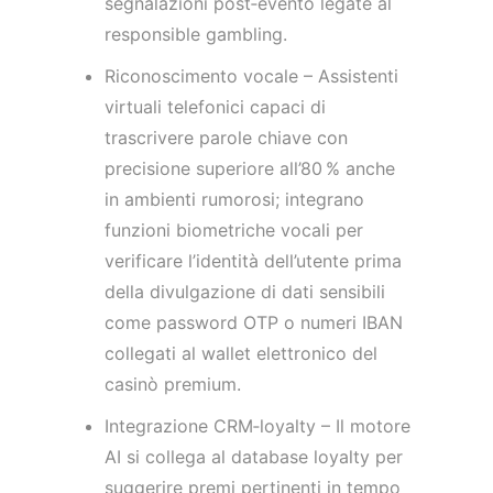
segnalazioni post‑evento legate al
responsible gambling.
Riconoscimento vocale – Assistenti
virtuali telefonici capaci di
trascrivere parole chiave con
precisione superiore all’80 % anche
in ambienti rumorosi; integrano
funzioni biometriche vocali per
verificare l’identità dell’utente prima
della divulgazione di dati sensibili
come password OTP o numeri IBAN
collegati al wallet elettronico del
casinò premium.
Integrazione CRM‑loyalty – Il motore
AI si collega al database loyalty per
suggerire premi pertinenti in tempo