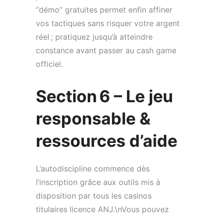
“démo” gratuites permet enfin affiner
vos tactiques sans risquer votre argent
réel ; pratiquez jusqu’à atteindre
constance avant passer au cash game
officiel.
Section 6 – Le jeu
responsable &
ressources d’aide
L’autodiscipline commence dès
l’inscription grâce aux outils mis à
disposition par tous les casinos
titulaires licence ANJ.\nVous pouvez