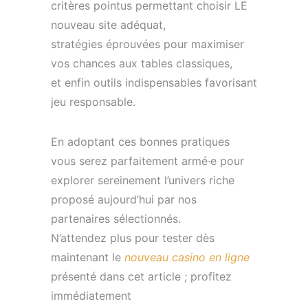
critères pointus permettant choisir LE
nouveau site adéquat,
stratégies éprouvées pour maximiser
vos chances aux tables classiques,
et enfin outils indispensables favorisant
jeu responsable.​
En adoptant ces bonnes pratiques
vous serez parfaitement armé·e pour
explorer sereinement l’univers riche
proposé aujourd’hui par nos
partenaires sélectionnés.
N’attendez plus pour tester dès
maintenant le
nouveau casino en ligne
présenté dans cet article ; profitez
immédiatement