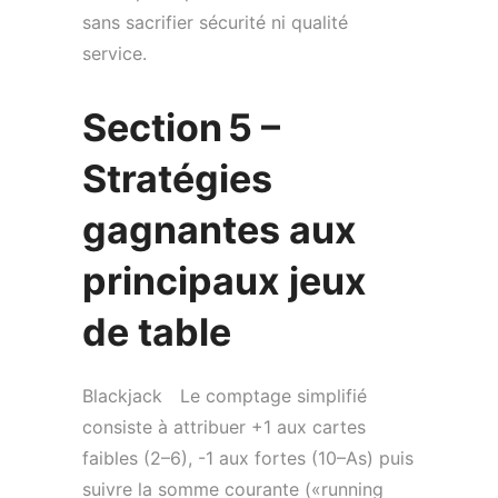
sans sacrifier sécurité ni qualité
service.
Section 5 –
Stratégies
gagnantes aux
principaux jeux
de table
Blackjack Le comptage simplifié
consiste à attribuer +1 aux cartes
faibles (2–6), -1 aux fortes (10–As) puis
suivre la somme courante («​running