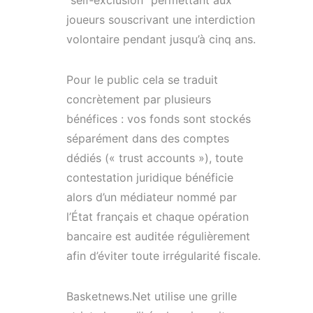
“self‑exclusion” permettant aux
joueurs souscrivant une interdiction
volontaire pendant jusqu’à cinq ans.
Pour le public cela se traduit
concrètement par plusieurs
bénéfices : vos fonds sont stockés
séparément dans des comptes
dédiés (« trust accounts »), toute
contestation juridique bénéficie
alors d’un médiateur nommé par
l’État français et chaque opération
bancaire est auditée régulièrement
afin d’éviter toute irrégularité fiscale.
Basketnews.Net utilise une grille