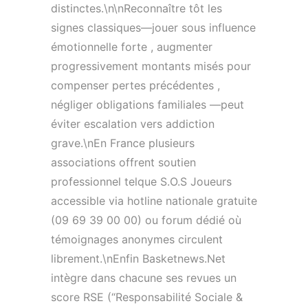
distinctes.\n\nReconnaître tôt les
signes classiques—jouer sous influence
émotionnelle forte , augmenter
progressivement montants misés pour
compenser pertes précédentes ,
négliger obligations familiales —peut
éviter escalation vers addiction
grave.\nEn France plusieurs
associations offrent soutien
professionnel telque S.O.S Joueurs
accessible via hotline nationale gratuite
(09 69 39 00 00) ou forum dédié où
témoignages anonymes circulent
librement.\nEnfin Basketnews.Net
intègre dans chacune ses revues un
score RSE (“Responsabilité Sociale &