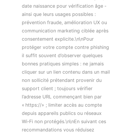
date naissance pour vérification âge ‑
ainsi que leurs usages possibles :
prévention fraude, amélioration UX ou
communication marketing ciblée après
consentement explicite.\n\nPour
protéger votre compte contre phishing
il suffit souvent d’observer quelques
bonnes pratiques simples : ne jamais
cliquer sur un lien contenu dans un mail
non sollicité prétendant provenir du
support client ; toujours vérifier
l’adresse URL commençant bien par
« https://» ; limiter accès au compte
depuis appareils publics ou réseaux
Wi‑Fi non protégés.\n\nEn suivant ces
recommandations vous réduisez