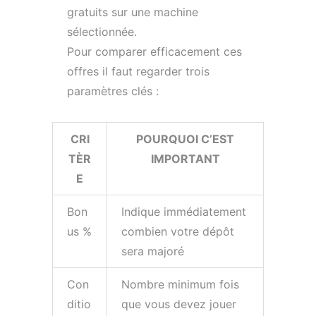
gratuits sur une machine
sélectionnée.
Pour comparer efficacement ces
offres il faut regarder trois
paramètres clés :
CRI
POURQUOI C’EST
TÈR
IMPORTANT
E
Bon
Indique immédiatement
us %
combien votre dépôt
sera majoré
Con
Nombre minimum fois
ditio
que vous devez jouer