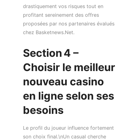
drastiquement vos risques tout en
profitant sereinement des offres
proposées par nos partenaires évalués
chez Basketnews.Net.
Section 4 –
Choisir le meilleur
nouveau casino
en ligne selon ses
besoins
Le profil du joueur influence fortement
son choix final.\nUn casual cherche