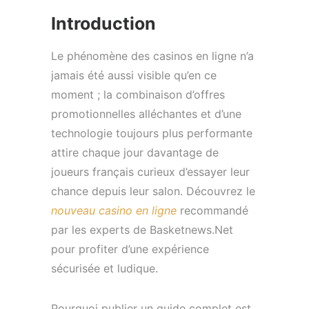
Introduction
Le phénomène des casinos en ligne n’a
jamais été aussi visible qu’en ce
moment ; la combinaison d’offres
promotionnelles alléchantes et d’une
technologie toujours plus performante
attire chaque jour davantage de
joueurs français curieux d’essayer leur
chance depuis leur salon. Découvrez le
nouveau casino en ligne
recommandé
par les experts de Basketnews.Net
pour profiter d’une expérience
sécurisée et ludique.
Pourquoi publier un guide complet est