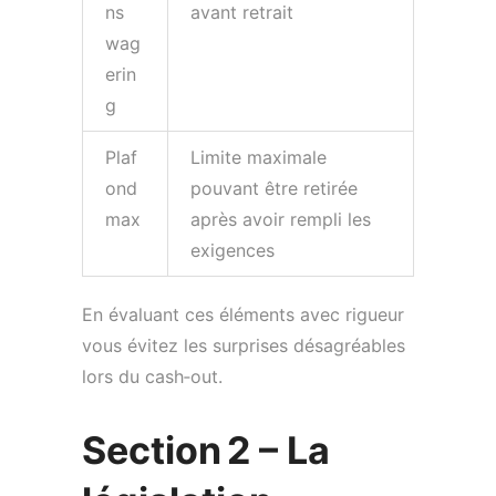
ns
avant retrait
wag
erin
g
Plaf
Limite maximale
ond
pouvant être retirée
max
après avoir rempli les
exigences
En évaluant ces éléments avec rigueur
vous évitez les surprises désagréables
lors du cash‑out.
Section 2 – La