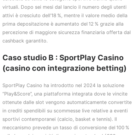
virtuali. Dopo sei mesi dal lancio il numero degli utenti
attivi è cresciuto dell’18 %, mentre il valore medio della
prima depositazione è aumentato del 12 % grazie alla
percezione di maggiore sicurezza finanziaria offerta dal
cashback garantito.
Caso studio B : SportPlay Casino
(casino con integrazione betting)
SportPlay Casino ha introdotto nel 2024 la soluzione
“Play&Score”, una piattaforma integrata dove le vincite
ottenute dalle slot vengono automaticamente convertite
in crediti spendibili su scommesse live relative a eventi
sportivi contemporanei (calcio, basket e tennis). Il
meccanismo prevede un tasso di conversione del 100 %