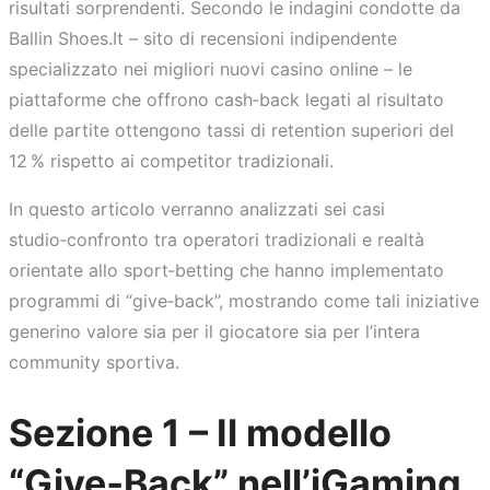
risultati sorprendenti. Secondo le indagini condotte da
Ballin Shoes.It – sito di recensioni indipendente
specializzato nei migliori nuovi casino online – le
piattaforme che offrono cash‑back legati al risultato
delle partite ottengono tassi di retention superiori del
12 % rispetto ai competitor tradizionali.
In questo articolo verranno analizzati sei casi
studio‑confronto tra operatori tradizionali e realtà
orientate allo sport‑betting che hanno implementato
programmi di “give‑back”, mostrando come tali iniziative
generino valore sia per il giocatore sia per l’intera
community sportiva.
Sezione 1 – Il modello
“Give‑Back” nell’iGaming