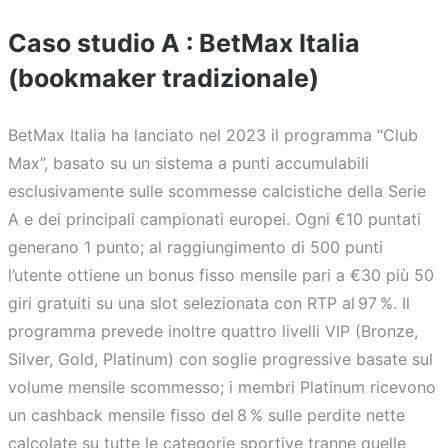
Caso studio A : BetMax Italia
(bookmaker tradizionale)
BetMax Italia ha lanciato nel 2023 il programma “Club
Max”, basato su un sistema a punti accumulabili
esclusivamente sulle scommesse calcistiche della Serie
A e dei principali campionati europei. Ogni €10 puntati
generano 1 punto; al raggiungimento di 500 punti
l’utente ottiene un bonus fisso mensile pari a €30 più 50
giri gratuiti su una slot selezionata con RTP al 97 %. Il
programma prevede inoltre quattro livelli VIP (Bronze,
Silver, Gold, Platinum) con soglie progressive basate sul
volume mensile scommesso; i membri Platinum ricevono
un cashback mensile fisso del 8 % sulle perdite nette
calcolate su tutte le categorie sportive tranne quelle