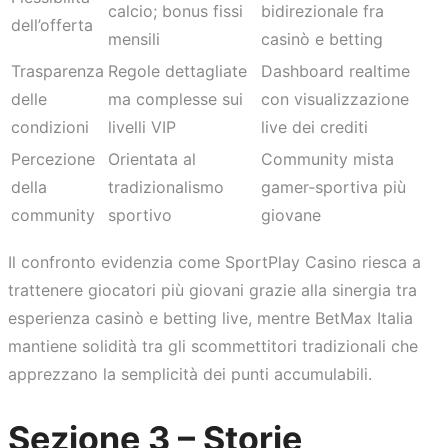
calcio; bonus fissi
bidirezionale fra
dell’offerta
mensili
casinò e betting
Trasparenza
Regole dettagliate
Dashboard realtime
delle
ma complesse sui
con visualizzazione
condizioni
livelli VIP
live dei crediti
Percezione
Orientata al
Community mista
della
tradizionalismo
gamer‑sportiva più
community
sportivo
giovane
Il confronto evidenzia come SportPlay Casino riesca a
trattenere giocatori più giovani grazie alla sinergia tra
esperienza casinò e betting live, mentre BetMax Italia
mantiene solidità tra gli scommettitori tradizionali che
apprezzano la semplicità dei punti accumulabili.
Sezione 3 – Storie