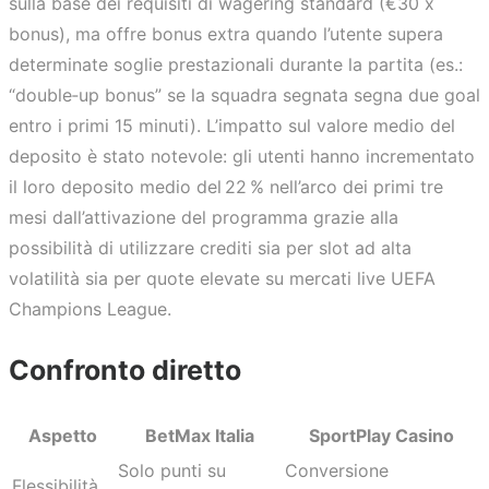
sulla base dei requisiti di wagering standard (€30 x
bonus), ma offre bonus extra quando l’utente supera
determinate soglie prestazionali durante la partita (es.:
“double‑up bonus” se la squadra segnata segna due goal
entro i primi 15 minuti). L’impatto sul valore medio del
deposito è stato notevole: gli utenti hanno incrementato
il loro deposito medio del 22 % nell’arco dei primi tre
mesi dall’attivazione del programma grazie alla
possibilità di utilizzare crediti sia per slot ad alta
volatilità sia per quote elevate su mercati live UEFA
Champions League.
Confronto diretto
Aspetto
BetMax Italia
SportPlay Casino
Solo punti su
Conversione
Flessibilità