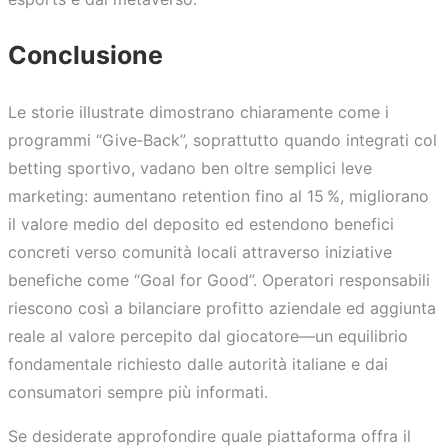
Conclusione
Le storie illustrate dimostrano chiaramente come i
programmi “Give‑Back”, soprattutto quando integrati col
betting sportivo, vadano ben oltre semplici leve
marketing: aumentano retention fino al 15 %, migliorano
il valore medio del deposito ed estendono benefici
concreti verso comunità locali attraverso iniziative
benefiche come “Goal for Good”. Operatori responsabili
riescono così a bilanciare profitto aziendale ed aggiunta
reale al valore percepito dal giocatore—un equilibrio
fondamentale richiesto dalle autorità italiane e dai
consumatori sempre più informati.
Se desiderate approfondire quale piattaforma offra il