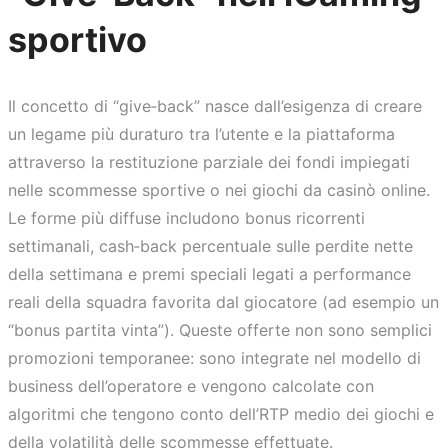
sportivo
Il concetto di “give‑back” nasce dall’esigenza di creare
un legame più duraturo tra l’utente e la piattaforma
attraverso la restituzione parziale dei fondi impiegati
nelle scommesse sportive o nei giochi da casinò online.
Le forme più diffuse includono bonus ricorrenti
settimanali, cash‑back percentuale sulle perdite nette
della settimana e premi speciali legati a performance
reali della squadra favorita dal giocatore (ad esempio un
“bonus partita vinta”). Queste offerte non sono semplici
promozioni temporanee: sono integrate nel modello di
business dell’operatore e vengono calcolate con
algoritmi che tengono conto dell’RTP medio dei giochi e
della volatilità delle scommesse effettuate.