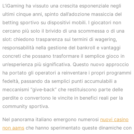
L’iGaming ha vissuto una crescita esponenziale negli
ultimi cinque anni, spinto dall’adozione massiccia del
betting sportivo su dispositivi mobili. I giocatori non
cercano più solo il brivido di una scommessa o di una
slot: chiedono trasparenza sui termini di wagering,
responsabilità nella gestione del bankroll e vantaggi
concreti che possano trasformare il semplice gioco in
un’esperienza più significativa. Questo nuovo approccio
ha portato gli operatori a reinventare i propri programmi
fedeltà, passando da semplici punti accumulabili a
meccanismi “give‑back” che restituiscono parte delle
perdite o convertono le vincite in benefici reali per la
community sportiva.
Nel panorama italiano emergono numerosi
nuovi casino
non aams
che hanno sperimentato queste dinamiche con