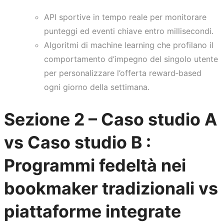
API sportive in tempo reale per monitorare
punteggi ed eventi chiave entro millisecondi.
Algoritmi di machine learning che profilano il
comportamento d’impegno del singolo utente
per personalizzare l’offerta reward‑based
ogni giorno della settimana.
Sezione 2 – Caso studio A
vs Caso studio B :
Programmi fedeltà nei
bookmaker tradizionali vs
piattaforme integrate