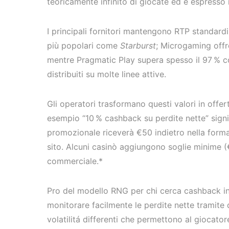
teoricamente infinito di giocate ed è espresso
I principali fornitori mantengono RTP standardiz
più popolari come
Starburst
; Microgaming off
mentre Pragmatic Play supera spesso il 97 % 
distribuiti su molte linee attive.
Gli operatori trasformano questi valori in off
esempio “10 % cashback su perdite nette” sign
promozionale riceverà €50 indietro nella forma
sito. Alcuni casinò aggiungono soglie minime (€
commerciale.*
Pro del modello RNG per chi cerca cashback incl
monitorare facilmente le perdite nette tramite 
volatilitá differenti che permettono al giocator