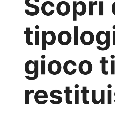
Scopri 
tipolog
gioco t
restitu