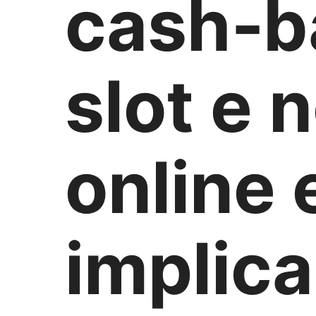
cash‑b
slot e n
online 
implica