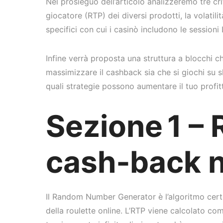
Nel prosieguo dell’articolo analizzeremo tre cri
giocatore (RTP) dei diversi prodotti, la volatil
specifici con cui i casinò includono le session
Infine verrà proposta una struttura a blocchi ch
massimizzare il cashback sia che si giochi su sl
quali strategie possono aumentare il tuo profitt
Sezione 1 –
cash‑back n
Il Random Number Generator è l’algoritmo certi
della roulette online. L’RTP viene calcolato com