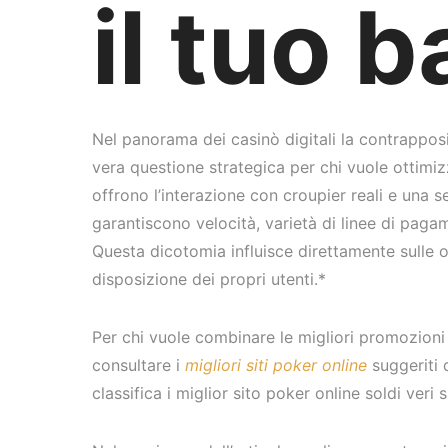
il tuo b
Nel panorama dei casinò digitali la contrapposi
vera questione strategica per chi vuole ottimiz
offrono l’interazione con croupier reali e una s
garantiscono velocità, varietà di linee di paga
Questa dicotomia influisce direttamente sulle 
disposizione dei propri utenti.*
Per chi vuole combinare le migliori promozioni 
consultare i
migliori siti poker online
suggeriti 
classifica i miglior sito poker online soldi veri 