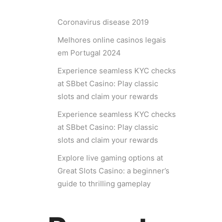
e
Coronavirus disease 2019
Melhores online casinos legais
em Portugal 2024
Experience seamless KYC checks
at SBbet Casino: Play classic
slots and claim your rewards
Experience seamless KYC checks
at SBbet Casino: Play classic
slots and claim your rewards
Explore live gaming options at
Great Slots Casino: a beginner’s
guide to thrilling gameplay