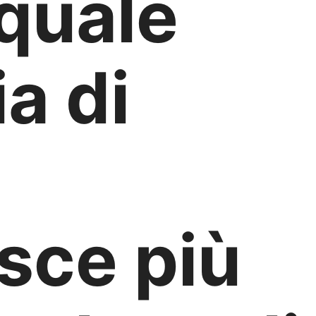
quale
ia di
i
isce più