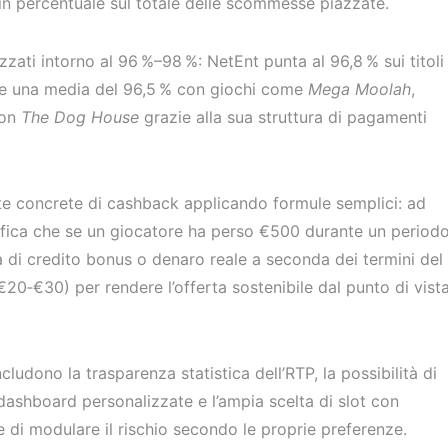
 in percentuale sul totale delle scommesse piazzate.
zati intorno al 96 %–98 %: NetEnt punta al 96,8 % sui titoli
re una media del 96,5 % con giochi come
Mega Moolah
,
con
The Dog House
grazie alla sua struttura di pagamenti
erte concrete di cashback applicando formule semplici: ad
ifica che se un giocatore ha perso €500 durante un period
 di credito bonus o denaro reale a seconda dei termini del
20‑€30) per rendere l’offerta sostenibile dal punto di vist
udono la trasparenza statistica dell’RTP, la possibilità di
dashboard personalizzate e l’ampia scelta di slot con
e di modulare il rischio secondo le proprie preferenze.