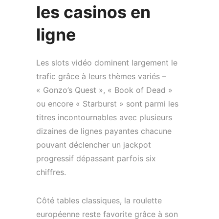
les casinos en
ligne
Les slots vidéo dominent largement le
trafic grâce à leurs thèmes variés –
« Gonzo’s Quest », « Book of Dead »
ou encore « Starburst » sont parmi les
titres incontournables avec plusieurs
dizaines de lignes payantes chacune
pouvant déclencher un jackpot
progressif dépassant parfois six
chiffres.
Côté tables classiques, la roulette
européenne reste favorite grâce à son