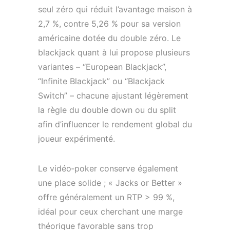
seul zéro qui réduit l’avantage maison à
2,7 %, contre 5,26 % pour sa version
américaine dotée du double zéro. Le
blackjack quant à lui propose plusieurs
variantes – “European Blackjack”,
“Infinite Blackjack” ou “Blackjack
Switch” – chacune ajustant légèrement
la règle du double down ou du split
afin d’influencer le rendement global du
joueur expérimenté.
Le vidéo‑poker conserve également
une place solide ; « Jacks or Better »
offre généralement un RTP > 99 %,
idéal pour ceux cherchant une marge
théorique favorable sans trop