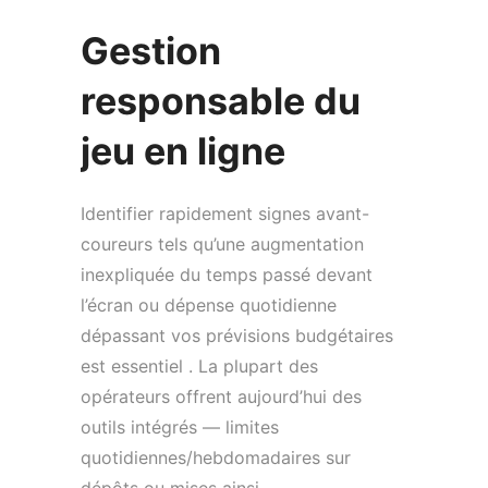
Gestion
responsable du
jeu en ligne
Identifier rapidement signes avant-
coureurs tels qu’une augmentation
inexpliquée du temps passé devant
l’écran ou dépense quotidienne
dépassant vos prévisions budgétaires
est essentiel . La plupart des
opérateurs offrent aujourd’hui des
outils intégrés — limites
quotidiennes/hebdomadaires sur