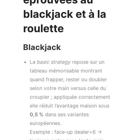
blackjack et à la
roulette
Blackjack
La
basic strategy
repose sur un
tableau mémorisable montrant
quand frapper, rester ou doubler
selon votre main versus celle du
croupier ; appliquée correctement
elle réduit l’avantage maison sous
0,5 %
dans ses variantes
européennes.
Exemple : face-up dealer=6 →