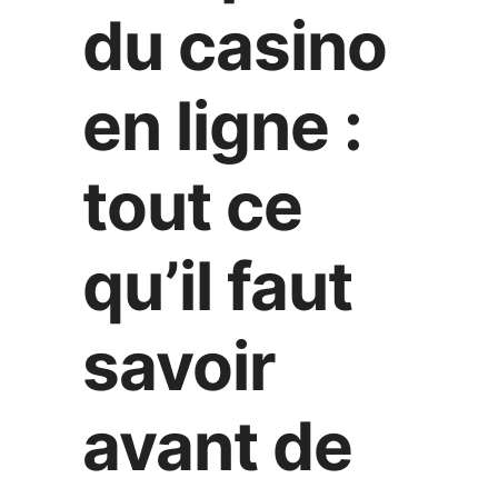
du casino
en ligne :
tout ce
qu’il faut
savoir
avant de