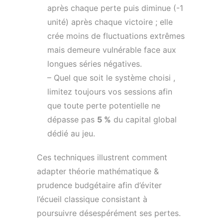
après chaque perte puis diminue (-1
unité) après chaque victoire ; elle
crée moins de fluctuations extrêmes
mais demeure vulnérable face aux
longues séries négatives.
– Quel que soit le système choisi ,
limitez toujours vos sessions afin
que toute perte potentielle ne
dépasse pas
5 %
du capital global
dédié au jeu.
Ces techniques illustrent comment
adapter théorie mathématique &
prudence budgétaire afin d’éviter
l’écueil classique consistant à
poursuivre désespérément ses pertes.