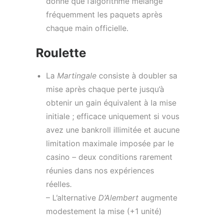
donné que l’algorithme mélange
fréquemment les paquets après
chaque main officielle.
Roulette
La
Martingale
consiste à doubler sa
mise après chaque perte jusqu’à
obtenir un gain équivalent à la mise
initiale ; efficace uniquement si vous
avez une bankroll illimitée et aucune
limitation maximale imposée par le
casino – deux conditions rarement
réunies dans nos expériences
réelles.
– L’alternative
D’Alembert
augmente
modestement la mise (+1 unité)