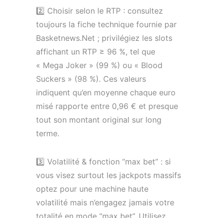
2️⃣ Choisir selon le RTP : consultez
toujours la fiche technique fournie par
Basketnews.Net ; privilégiez les slots
affichant un RTP ≥ 96 %, tel que
« Mega Joker » (99 %) ou « Blood
Suckers » (98 %). Ces valeurs
indiquent qu’en moyenne chaque euro
misé rapporte entre 0,96 € et presque
tout son montant original sur long
terme.
3️⃣ Volatilité & fonction “max bet” : si
vous visez surtout les jackpots massifs
optez pour une machine haute
volatilité mais n’engagez jamais votre
totalité en mode “max bet”. Utilisez