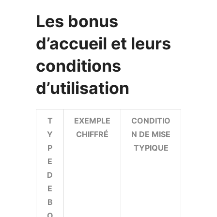
Les bonus
d’accueil et leurs
conditions
d’utilisation
T
EXEMPLE
CONDITIO
Y
CHIFFRÉ
N DE MISE
P
TYPIQUE
E
D
E
B
O