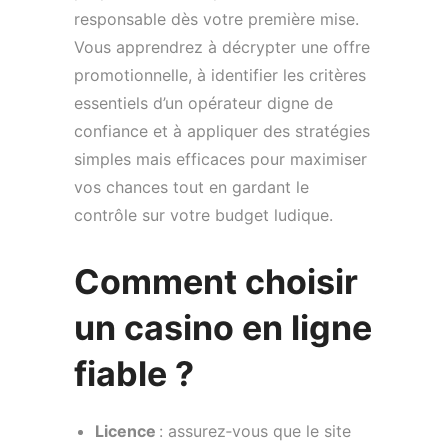
responsable dès votre première mise.
Vous apprendrez à décrypter une offre
promotionnelle, à identifier les critères
essentiels d’un opérateur digne de
confiance et à appliquer des stratégies
simples mais efficaces pour maximiser
vos chances tout en gardant le
contrôle sur votre budget ludique.
Comment choisir
un casino en ligne
fiable ?
Licence
: assurez‑vous que le site