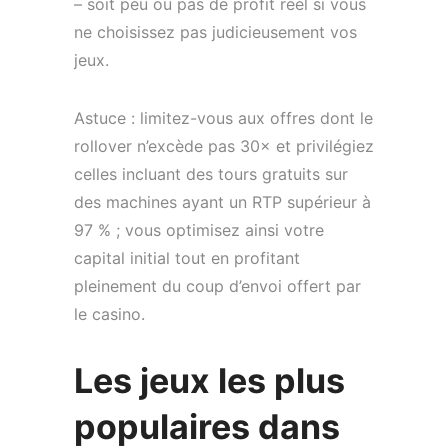
– soit peu ou pas de profit réel si vous
ne choisissez pas judicieusement vos
jeux.
Astuce : limitez-vous aux offres dont le
rollover n’excède pas 30× et privilégiez
celles incluant des tours gratuits sur
des machines ayant un RTP supérieur à
97 % ; vous optimisez ainsi votre
capital initial tout en profitant
pleinement du coup d’envoi offert par
le casino.
Les jeux les plus
populaires dans