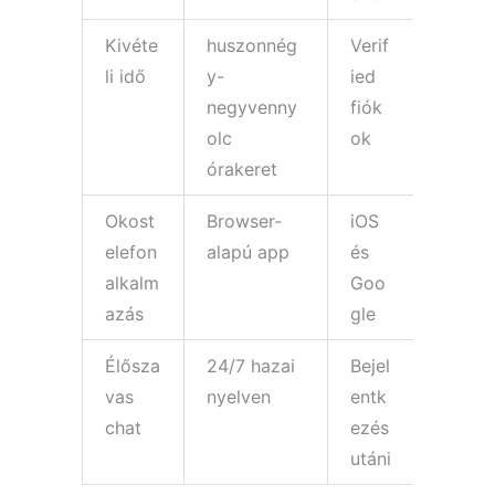
Kivéte
huszonnég
Verif
li idő
y-
ied
negyvenny
fiók
olc
ok
órakeret
Okost
Browser-
iOS
elefon
alapú app
és
alkalm
Goo
azás
gle
Élősza
24/7 hazai
Bejel
vas
nyelven
entk
chat
ezés
utáni