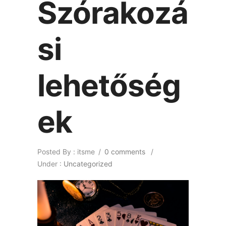
Szórakozá
si
lehetőség
ek
Posted By : itsme
/
0 comments
/
Under :
Uncategorized