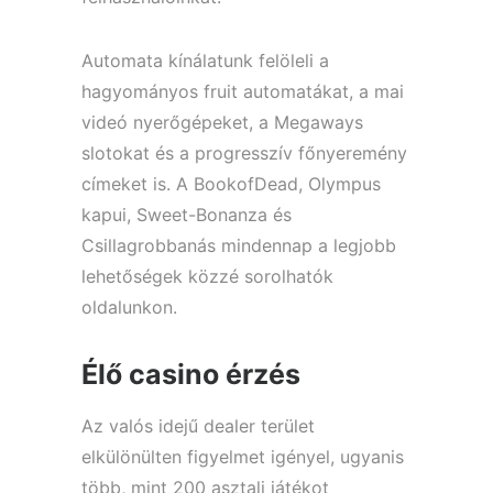
Automata kínálatunk felöleli a
hagyományos fruit automatákat, a mai
videó nyerőgépeket, a Megaways
slotokat és a progresszív főnyeremény
címeket is. A BookofDead, Olympus
kapui, Sweet-Bonanza és
Csillagrobbanás mindennap a legjobb
lehetőségek közzé sorolhatók
oldalunkon.
Élő casino érzés
Az valós idejű dealer terület
elkülönülten figyelmet igényel, ugyanis
több, mint 200 asztali játékot