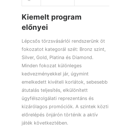
Kiemelt program
előnyei
Lépcsős törzsvásárlói rendszerünk öt
fokozatot kategorál szét: Bronz szint,
Silver, Gold, Platina és Diamond.
Minden fokozat különleges
kedvezményekkel jár, úgymint
emelkedett kivételi korlátok, sebesebb
átutalás teljesítés, elkülönített
ügyfélszolgálati reprezentáns és
kizárólagos promóciók. A szintek közti
előrelépés önjárón történik a aktív
játék következtében.