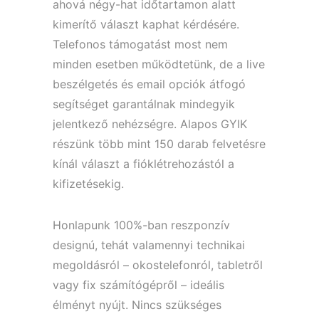
ahová négy-hat időtartamon alatt
kimerítő választ kaphat kérdésére.
Telefonos támogatást most nem
minden esetben működtetünk, de a live
beszélgetés és email opciók átfogó
segítséget garantálnak mindegyik
jelentkező nehézségre. Alapos GYIK
részünk több mint 150 darab felvetésre
kínál választ a fióklétrehozástól a
kifizetésekig.
Honlapunk 100%-ban reszponzív
designú, tehát valamennyi technikai
megoldásról – okostelefonról, tabletről
vagy fix számítógépről – ideális
élményt nyújt. Nincs szükséges