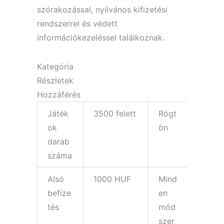
szórakozással, nyilvános kifizetési
rendszerrel és védett
információkezeléssel találkoznak.
Kategória
Részletek
Hozzáférés
Játék
3500 felett
Rögt
ok
ön
darab
száma
Alsó
1000 HUF
Mind
befize
en
tés
mód
szer