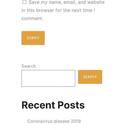
Save my name, email, and website
in this browser for the next time I
comment.
Search
SEARCH
Recent Posts
Coronavirus disease 2019