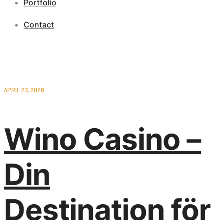
Portfolio
Contact
APRIL 23, 2026
Wino Casino –
Din
Destination för