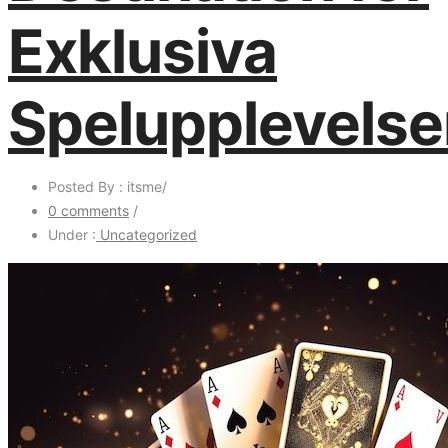
Exklusiva
Spelupplevelse
Posted By : itsme
/
0 comments
/
Under :
Uncategorized