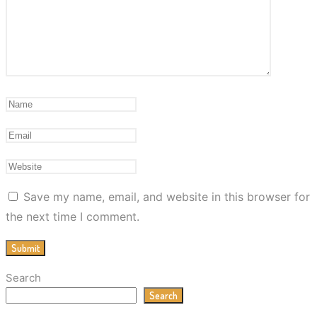
Save my name, email, and website in this browser for
the next time I comment.
Search
Search