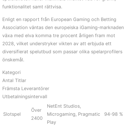
funktionalitet samt rättvisa.
Enligt en rapport från European Gaming och Betting
Association väntas den europeiska iGaming-marknaden
växa med elva komma tre procent årligen fram mot
2028, vilket understryker vikten av att erbjuda ett
diversifierat spelutbud som passar olika spelarprofilers
önskemål.
Kategori
Antal Titlar
Främsta Leverantörer
Utbetalningsintervall
NetEnt Studios,
Över
Slotspel
Microgaming, Pragmatic
94-98 %
2400
Play