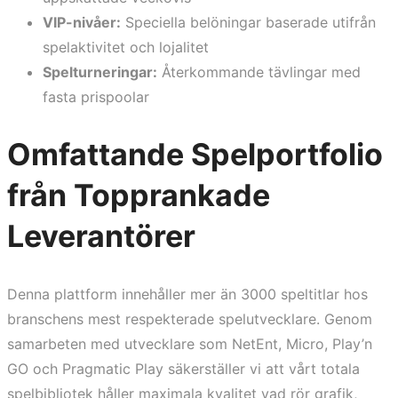
VIP-nivåer:
Speciella belöningar baserade utifrån
spelaktivitet och lojalitet
Spelturneringar:
Återkommande tävlingar med
fasta prispoolar
Omfattande Spelportfolio
från Topprankade
Leverantörer
Denna plattform innehåller mer än 3000 speltitlar hos
branschens mest respekterade spelutvecklare. Genom
samarbeten med utvecklare som NetEnt, Micro, Play’n
GO och Pragmatic Play säkerställer vi att vårt totala
spelbibliotek håller maximala kvalitet vad rör grafik,