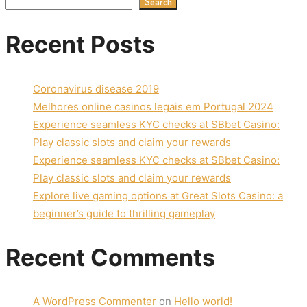
Search
Recent Posts
Coronavirus disease 2019
Melhores online casinos legais em Portugal 2024
Experience seamless KYC checks at SBbet Casino:
Play classic slots and claim your rewards
Experience seamless KYC checks at SBbet Casino:
Play classic slots and claim your rewards
Explore live gaming options at Great Slots Casino: a
beginner’s guide to thrilling gameplay
Recent Comments
A WordPress Commenter
on
Hello world!