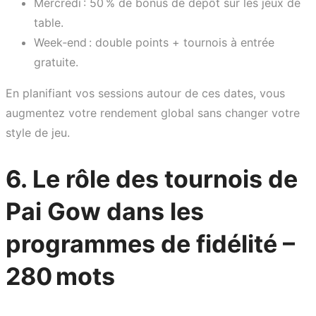
Mercredi : 50 % de bonus de dépôt sur les jeux de
table.
Week‑end : double points + tournois à entrée
gratuite.
En planifiant vos sessions autour de ces dates, vous
augmentez votre rendement global sans changer votre
style de jeu.
6. Le rôle des tournois de
Pai Gow dans les
programmes de fidélité –
280 mots