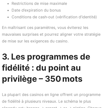
Restrictions de mise maximale
Date d’expiration du bonus
Conditions de cash‑out (vérification d’identité)
En maîtrisant ces paramètres, vous éviterez les
mauvaises surprises et pourrez aligner votre stratégie
de mise sur les exigences du casino.
3. Les programmes de
fidélité : du point au
privilège – 350 mots
La plupart des casinos en ligne offrent un programme
de fidélité à plusieurs niveaux. Le schéma le plus