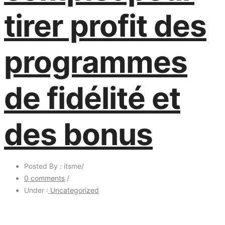
tirer profit des
programmes
de fidélité et
des bonus
Posted By : itsme
/
0 comments
/
Under :
Uncategorized