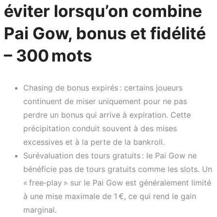
éviter lorsqu’on combine
Pai Gow, bonus et fidélité
– 300 mots
Chasing de bonus expirés : certains joueurs
continuent de miser uniquement pour ne pas
perdre un bonus qui arrive à expiration. Cette
précipitation conduit souvent à des mises
excessives et à la perte de la bankroll.
Surévaluation des tours gratuits : le Pai Gow ne
bénéficie pas de tours gratuits comme les slots. Un
« free‑play » sur le Pai Gow est généralement limité
à une mise maximale de 1 €, ce qui rend le gain
marginal.