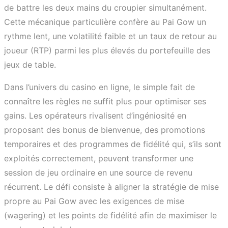
de battre les deux mains du croupier simultanément.
Cette mécanique particulière confère au Pai Gow un
rythme lent, une volatilité faible et un taux de retour au
joueur (RTP) parmi les plus élevés du portefeuille des
jeux de table.
Dans l’univers du casino en ligne, le simple fait de
connaître les règles ne suffit plus pour optimiser ses
gains. Les opérateurs rivalisent d’ingéniosité en
proposant des bonus de bienvenue, des promotions
temporaires et des programmes de fidélité qui, s’ils sont
exploités correctement, peuvent transformer une
session de jeu ordinaire en une source de revenu
récurrent. Le défi consiste à aligner la stratégie de mise
propre au Pai Gow avec les exigences de mise
(wagering) et les points de fidélité afin de maximiser le