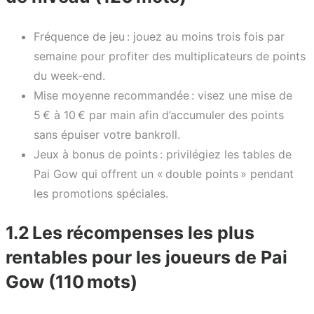
Fréquence de jeu : jouez au moins trois fois par
semaine pour profiter des multiplicateurs de points
du week‑end.
Mise moyenne recommandée : visez une mise de
5 € à 10 € par main afin d’accumuler des points
sans épuiser votre bankroll.
Jeux à bonus de points : privilégiez les tables de
Pai Gow qui offrent un « double points » pendant
les promotions spéciales.
1.2 Les récompenses les plus
rentables pour les joueurs de Pai
Gow (110 mots)