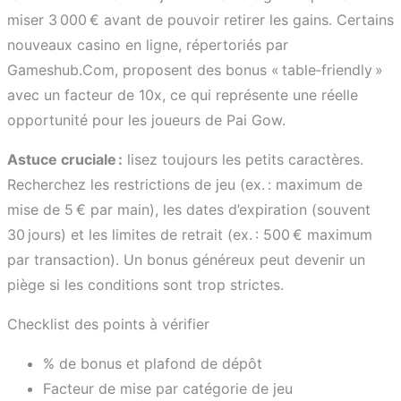
miser 3 000 € avant de pouvoir retirer les gains. Certains
nouveaux casino en ligne, répertoriés par
Gameshub.Com, proposent des bonus « table‑friendly »
avec un facteur de 10x, ce qui représente une réelle
opportunité pour les joueurs de Pai Gow.
Astuce cruciale :
lisez toujours les petits caractères.
Recherchez les restrictions de jeu (ex. : maximum de
mise de 5 € par main), les dates d’expiration (souvent
30 jours) et les limites de retrait (ex. : 500 € maximum
par transaction). Un bonus généreux peut devenir un
piège si les conditions sont trop strictes.
Checklist des points à vérifier
% de bonus et plafond de dépôt
Facteur de mise par catégorie de jeu