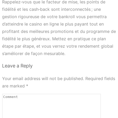
Rappelez‑vous que le facteur de mise, les points de
fidélité et les cash‑back sont interconnectés ; une
gestion rigoureuse de votre bankroll vous permettra
d’atteindre le casino en ligne le plus payant tout en
profitant des meilleures promotions et du programme de
fidélité le plus généreux. Mettez en pratique ce plan
étape par étape, et vous verrez votre rendement global
s’améliorer de façon mesurable.
Leave a Reply
Your email address will not be published.
Required fields
are marked
*