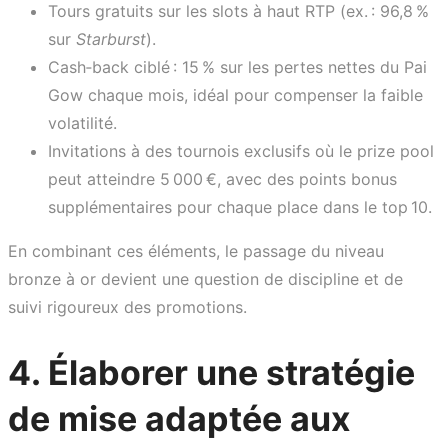
Tours gratuits sur les slots à haut RTP (ex. : 96,8 %
sur
Starburst
).
Cash‑back ciblé : 15 % sur les pertes nettes du Pai
Gow chaque mois, idéal pour compenser la faible
volatilité.
Invitations à des tournois exclusifs où le prize pool
peut atteindre 5 000 €, avec des points bonus
supplémentaires pour chaque place dans le top 10.
En combinant ces éléments, le passage du niveau
bronze à or devient une question de discipline et de
suivi rigoureux des promotions.
4. Élaborer une stratégie
de mise adaptée aux