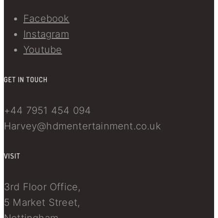
Facebook
Instagram
Youtube
GET IN TOUCH
+44 7951 454 094
Harvey@hdmentertainment.co.uk
VISIT
3rd Floor Office,
5 Market Street,
Nottingham,