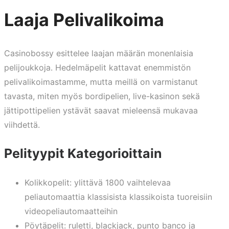
Laaja Pelivalikoima
Casinobossy esittelee laajan määrän monenlaisia
pelijoukkoja. Hedelmäpelit kattavat enemmistön
pelivalikoimastamme, mutta meillä on varmistanut
tavasta, miten myös bordipelien, live-kasinon sekä
jättipottipelien ystävät saavat mieleensä mukavaa
viihdettä.
Pelityypit Kategorioittain
Kolikkopelit: ylittävä 1800 vaihtelevaa
peliautomaattia klassisista klassikoista tuoreisiin
videopeliautomaatteihin
Pöytäpelit: ruletti, blackjack, punto banco ja