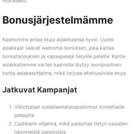
mukaisesti.
Bonusjärjestelmämme
Kasinomme antaa etuja asiakkaansa hyvin. Uudet
asiakkaat saavat welcome-bonuksen, joka kattaa
bonustarjouksen ja vapaapelejä tietyille peleille. Kanta-
asiakkaitamme varten kasinolla löytyy monipuolinen
kanta-asiakasohjelma, mikä tarjoaa eksklusiivisia etuja.
Jatkuvat Kampanjat
Viikottaiset uudelleenlatauspalkinnot toimelliaille
pelaajille
Cashback-ohjelma, mikä palauttaa tietyn osuuden
hävinneistä panoksista