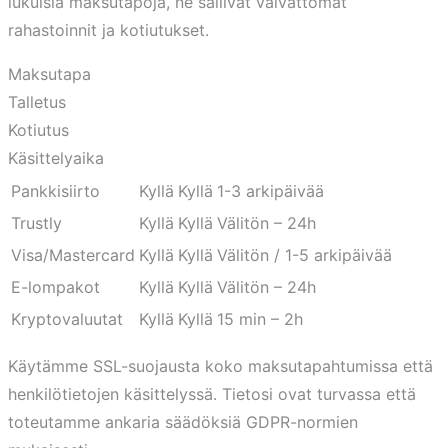
lukuisia maksutapoja, ne sallivat vaivattomat
rahastoinnit ja kotiutukset.
Maksutapa
Talletus
Kotiutus
Käsittelyaika
Pankkisiirto
Kyllä
Kyllä
1-3 arkipäivää
Trustly
Kyllä
Kyllä
Välitön – 24h
Visa/Mastercard
Kyllä
Kyllä
Välitön / 1-5 arkipäivää
E-lompakot
Kyllä
Kyllä
Välitön – 24h
Kryptovaluutat
Kyllä
Kyllä
15 min – 2h
Käytämme SSL-suojausta koko maksutapahtumissa että
henkilötietojen käsittelyssä. Tietosi ovat turvassa että
toteutamme ankaria säädöksiä GDPR-normien