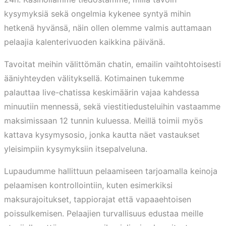
kysymyksiä sekä ongelmia kykenee syntyä mihin
hetkenä hyvänsä, näin ollen olemme valmis auttamaan
pelaajia kalenterivuoden kaikkina päivänä.
Tavoitat meihin välittömän chatin, emailin vaihtohtoisesti
ääniyhteyden välityksellä. Kotimainen tukemme
palauttaa live-chatissa keskimäärin vajaa kahdessa
minuutiin mennessä, sekä viestitiedusteluihin vastaamme
maksimissaan 12 tunnin kuluessa. Meillä toimii myös
kattava kysymysosio, jonka kautta näet vastaukset
yleisimpiin kysymyksiin itsepalveluna.
Lupaudumme hallittuun pelaamiseen tarjoamalla keinoja
pelaamisen kontrollointiin, kuten esimerkiksi
maksurajoitukset, tappiorajat että vapaaehtoisen
poissulkemisen. Pelaajien turvallisuus edustaa meille