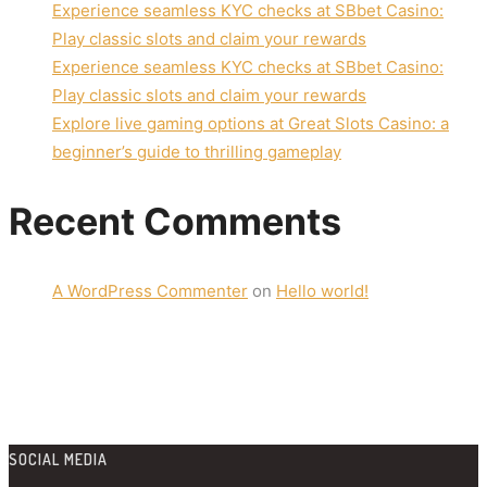
Experience seamless KYC checks at SBbet Casino:
Play classic slots and claim your rewards
Experience seamless KYC checks at SBbet Casino:
Play classic slots and claim your rewards
Explore live gaming options at Great Slots Casino: a
beginner’s guide to thrilling gameplay
Recent Comments
A WordPress Commenter
on
Hello world!
SOCIAL MEDIA