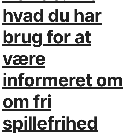
hvad du har
brug for at
være
informeret om
om fri
spillefrihed