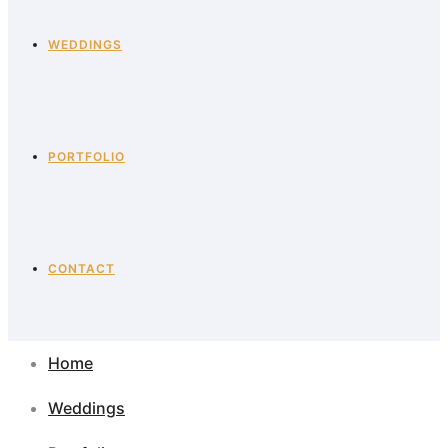
WEDDINGS
PORTFOLIO
CONTACT
Home
Weddings