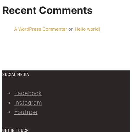
Recent Comments
A WordPress Commenter
on
Hello world!
SOCIAL MEDIA
Facebook
Instagram
Youtube
GET IN TOUCH