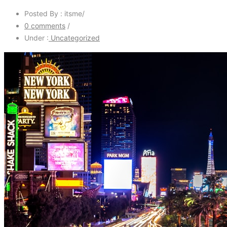
Posted By : itsme
/
0 comments
/
Under :
Uncategorized