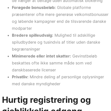
de vælger at deltage uden automatisk blokering
Forøgede bonusbeløb:
Globale platforme
præsenterer ofte mere generøse velkomstbonusser
og løbende kampagner end de tilsvarende danske
modparter
Bredere spilleudvalg:
Mulighed til adskillige
spiludbydere og tusindvis af titler uden danske
begrænsninger
Minimerede eller intet skatter:
Gevinstbeløb
beskattes ofte ikke samme måde som ved
danskbaserede licenser
Privatliv:
Mindre deling af personlige oplysninger
med danske myndigheder
Hurtig registrering og