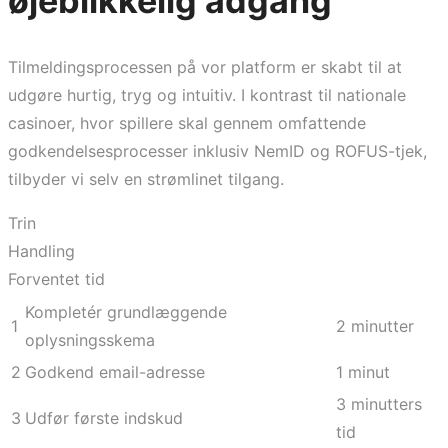
øjeblikkelig adgang
Tilmeldingsprocessen på vor platform er skabt til at
udgøre hurtig, tryg og intuitiv. I kontrast til nationale
casinoer, hvor spillere skal gennem omfattende
godkendelsesprocesser inklusiv NemID og ROFUS-tjek,
tilbyder vi selv en strømlinet tilgang.
Trin
Handling
Forventet tid
Kompletér grundlæggende
1
2 minutter
oplysningsskema
2
Godkend email-adresse
1 minut
3 minutters
3
Udfør første indskud
tid