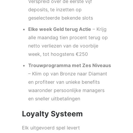
Verspreid over de eerste vijf
deposits, te inzetten op
geselecteerde bekende slots
Elke week Geld terug Actie
– Krijg
alle maandag tien procent terug op
netto verliezen van de voorbije
week, tot hoogstens €250
Trouwprogramma met Zes Niveaus
– Klim op van Bronze naar Diamant
en profiteer van unieke benefits
waaronder persoonlijke managers
en sneller uitbetalingen
Loyalty Systeem
Elk uitgevoerd spel levert