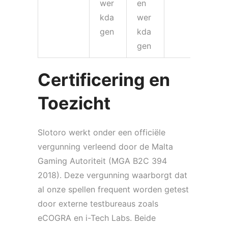
wer
en
kda
wer
gen
kda
gen
Certificering en
Toezicht
Slotoro werkt onder een officiële
vergunning verleend door de Malta
Gaming Autoriteit (MGA B2C 394
2018). Deze vergunning waarborgt dat
al onze spellen frequent worden getest
door externe testbureaus zoals
eCOGRA en i-Tech Labs. Beide