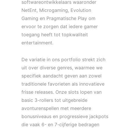
softwareontwikkelaars waaronder
NetEnt, Microgaming, Evolution
Gaming en Pragmatische Play om
ervoor te zorgen dat iedere gamer
toegang heeft tot topkwaliteit
entertainment.
De variatie in ons portfolio strekt zich
uit over diverse genres, waarmee we
specifiek aandacht geven aan zowel
traditionele favorieten als innovatieve
frisse releases. Onze slots lopen van
basic 3-rollers tot uitgebreide
avonturenspellen met meerdere
bonusniveaus en progressieve jackpots
die vaak 6- en 7-cijferige bedragen