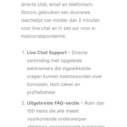
directe chat, email en telefonisch.
Slotoro gebruiken een doorsnee
reactietijd van minder dan 2 minuten
voor live chat en in zes uur voor e-
mailcorrespondentie.
Live Chat Support
– Directe
verbinding met opgeleide
werknemers die ingewikkelde
vragen kunnen beantwoorden over
bonussen, tech zaken en
profielbeheer
Uitgebreide FAQ-sectie
– Ruim dan
150 items die alle meest
voorkomende onderwerpen
afdekken, georganiseerd in logische