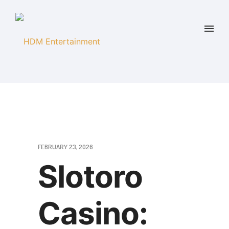
FEBRUARY 23, 2026
Slotoro
Casino: