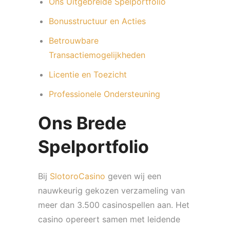
Ons Uitgebreide Spelportfolio
Bonusstructuur en Acties
Betrouwbare
Transactiemogelijkheden
Licentie en Toezicht
Professionele Ondersteuning
Ons Brede
Spelportfolio
Bij
SlotoroCasino
geven wij een
nauwkeurig gekozen verzameling van
meer dan 3.500 casinospellen aan. Het
casino opereert samen met leidende