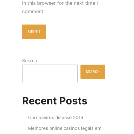
in this browser for the next time I
comment.
Search
SEARCH
Recent Posts
Coronavirus disease 2019
Melhores online casinos legais em