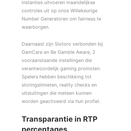
instanties uitvoeren maandelijkse
controles uit op onze Willekeurige
Number Generatoren om fairness te
waarborgen.
Daarnaast zijn Slotoro verbonden bij
GamCare en Be Gamble Aware, 2
vooraanstaande instellingen die
verantwoordelijk gaming promoten.
Spelers hebben beschikking tot
storingslimieten, reality checks en
uitsluitingen die meteen kunnen
worden geactiveerd via hun profiel.
Transparantie in RTP
percentages