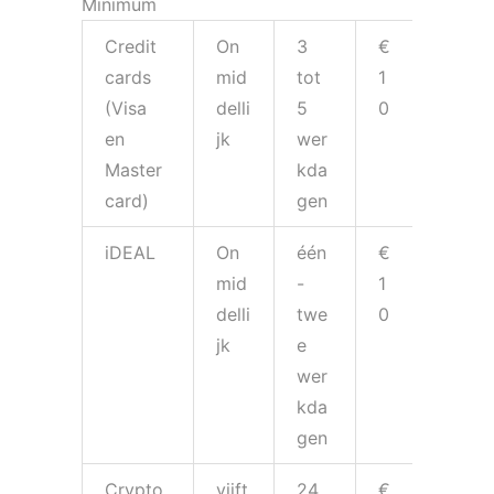
Minimum
Credit
On
3
€
cards
mid
tot
1
(Visa
delli
5
0
en
jk
wer
Master
kda
card)
gen
iDEAL
On
één
€
mid
-
1
delli
twe
0
jk
e
wer
kda
gen
Crypto
vijft
24
€