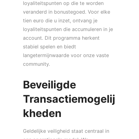
loyaliteitspunten op die te worden
veranderd in bonustegoed. Voor elke
tien euro die u inzet, ontvang je
loyaliteitspunten die accumuleren in je
account. Dit programma herkent
stabiel spelen en biedt
langetermijnwaarde voor onze vaste
community.
Beveiligde
Transactiemogelij
kheden
Geldelijke veiligheid staat centraal in