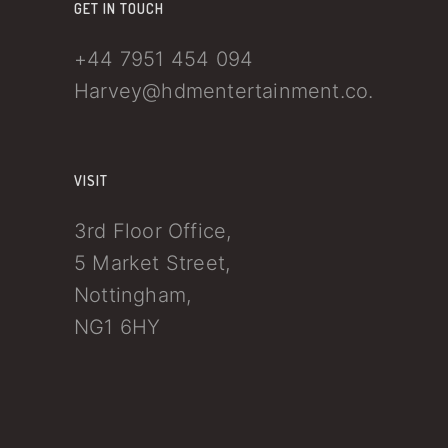
GET IN TOUCH
+44 7951 454 094
Harvey@hdmentertainment.co.uk
VISIT
3rd Floor Office,
5 Market Street,
Nottingham,
NG1 6HY