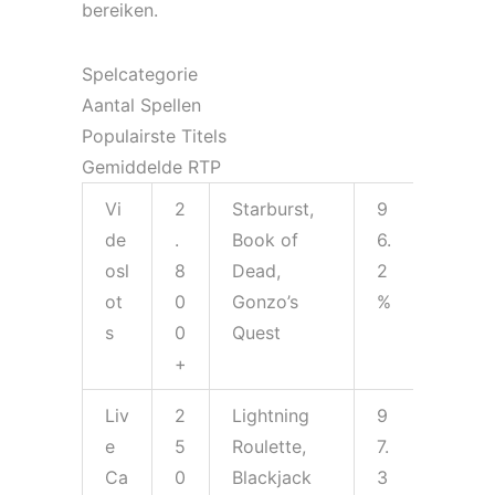
bereiken.
Spelcategorie
Aantal Spellen
Populairste Titels
Gemiddelde RTP
Vi
2
Starburst,
9
de
.
Book of
6.
osl
8
Dead,
2
ot
0
Gonzo’s
%
s
0
Quest
+
Liv
2
Lightning
9
e
5
Roulette,
7.
Ca
0
Blackjack
3