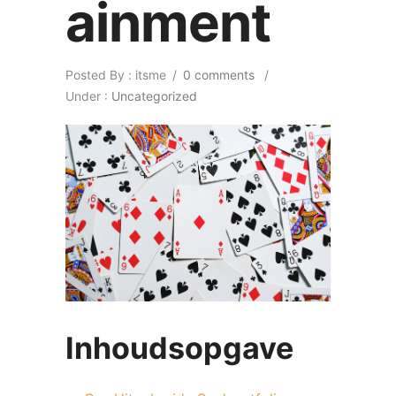
ainment
Posted By : itsme
/
0 comments
/
Under :
Uncategorized
Inhoudsopgave